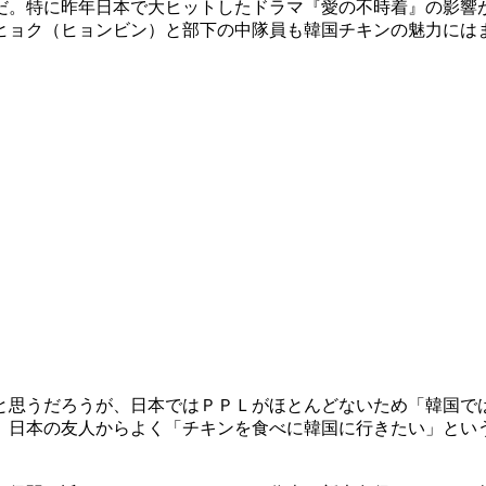
だ。特に昨年日本で大ヒットしたドラマ『愛の不時着』の影響
ヒョク（ヒョンビン）と部下の中隊員も韓国チキンの魅力には
と思うだろうが、日本ではＰＰＬがほとんどないため「韓国で
、日本の友人からよく「チキンを食べに韓国に行きたい」とい