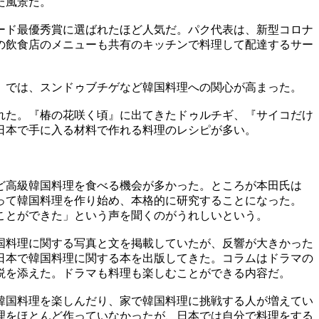
た風景だ。
ード最優秀賞に選ばれたほど人気だ。パク代表は、新型コロナ
の飲食店のメニューも共有のキッチンで料理して配達するサー
』では、スンドゥブチゲなど韓国料理への関心が高まった。
れた。『椿の花咲く頃』に出てきたドゥルチギ、『サイコだけ
日本で手に入る材料で作れる料理のレシピが多い。
ど高級韓国料理を食べる機会が多かった。ところが本田氏は
って韓国料理を作り始め、本格的に研究することになった。
ことができた」という声を聞くのがうれしいという。
国料理に関する写真と文を掲載していたが、反響が大きかった
日本で韓国料理に関する本を出版してきた。コラムはドラマの
説を添えた。ドラマも料理も楽しむことができる内容だ。
韓国料理を楽しんだり、家で韓国料理に挑戦する人が増えてい
理をほとんど作っていなかったが、日本では自分で料理をする