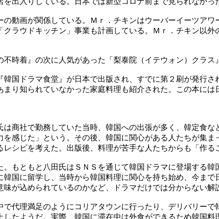
店を出入りしている。日本では新型コロナ前まで見られなかっ
ーの動画が関係している。Ｍｒ．チキンはウーバーイーツアワ
「クラウドキッチン」事業も計画している。Ｍｒ．チキン以外
の不時着』の次に人気があった「梨泰院（イテウォン）クラス
『韓国ドラマ食堂』が日本で出版され、すでに第２刷が発行さ
あまり知られていなかった家庭料理も紹介された。この本には
氏は商社で勤務していた当時、韓国への出張が多く、韓定食な
力を感じた」という。その後、韓国に関心がある人たちが集ま
るレシピを考えた。出版後、料理が苦手な人たちからも「作る
た。もともと八田氏はＳＮＳを通じて韓国ドラマに登場する韓
に韓国に留学し、当時から韓国料理に関心を持ち始め、今まで
意味が込められているのかなど、ドラマだけでは分からない解
中で代理満足のようにコリアタウンに行ったり、デリバリーで
上したようだ。実際、韓国に滞在中は外食ができるため韓国料