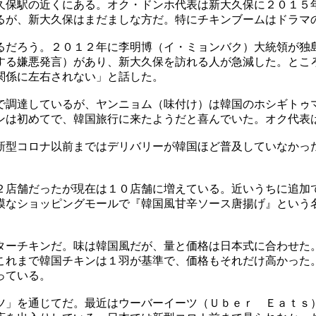
久保駅の近くにある。オク・ドンホ代表は新大久保に２０１５
るが、新大久保はまだましな方だ。特にチキンブームはドラマ
るだろう。２０１２年に李明博（イ・ミョンバク）大統領が独
する嫌悪発言）があり、新大久保を訪れる人が急減した。とこ
関係に左右されない」と話した。
で調達しているが、ヤンニョム（味付け）は韓国のホシギトゥ
ンは初めてで、韓国旅行に来たようだと喜んでいた。オク代表
新型コロナ以前まではデリバリーが韓国ほど普及していなかっ
２店舗だったが現在は１０店舗に増えている。近いうちに追加
模なショッピングモールで『韓国風甘辛ソース唐揚げ』という
ターチキンだ。味は韓国風だが、量と価格は日本式に合わせた
これまで韓国チキンは１羽が基準で、価格もそれだけ高かった
っている。
ツ」を通じてだ。最近はウーバーイーツ（Ｕｂｅｒ Ｅａｔｓ