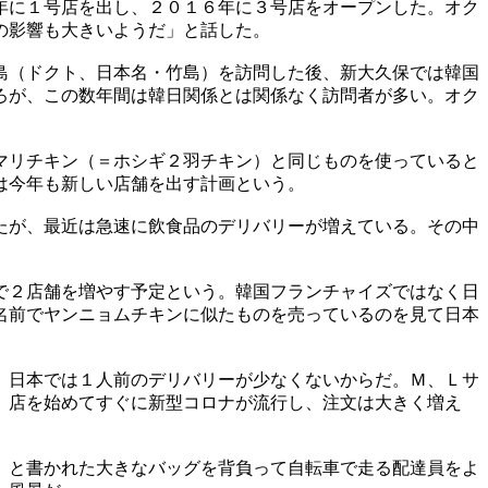
年に１号店を出し、２０１６年に３号店をオープンした。オク
の影響も大きいようだ」と話した。
島（ドクト、日本名・竹島）を訪問した後、新大久保では韓国
ろが、この数年間は韓日関係とは関係なく訪問者が多い。オク
マリチキン（＝ホシギ２羽チキン）と同じものを使っていると
は今年も新しい店舗を出す計画という。
たが、最近は急速に飲食品のデリバリーが増えている。その中
で２店舗を増やす予定という。韓国フランチャイズではなく日
名前でヤンニョムチキンに似たものを売っているのを見て日本
。日本では１人前のデリバリーが少なくないからだ。Ｍ、Ｌサ
。店を始めてすぐに新型コロナが流行し、注文は大きく増え
）と書かれた大きなバッグを背負って自転車で走る配達員をよ