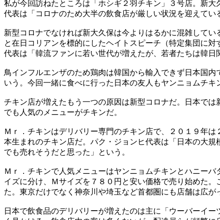
私が今回訪ねたところは「ホシギ２羽チキン」３号店。新大
代表は「コロナのため大半の飲食店が厳しい状況を迎えてい
新型コロナでなければ新大久保は今よりはるかに混雑してい
と在日コリアンを標的にしたヘイトスピーチ（特定集団に対
代表は「韓流ファンに若い世代が増えたが、若者たちは韓日
鳥インフルエンザのため鶏肉は韓国から輸入できず日本国内
いう。今回一緒に食べに行った日本の友人もヤンニョムチキ
チキン店が増えたもう一つの原因は新型コロナだ。日本では
でも人気のメニューがチキンだ。
Ｍｒ．チキンはデリバリー専門のチキン店で、２０１９年は
本生まれのチキン店だ。パク・ジョンヒ代表は「日本の大規
でも売れそうだと思った」という。
Ｍｒ．チキンで人気メニューはヤンニョムチキンとハニーバ
イズに分け、Ｍサイズを７８０円と安い価格で売り始めた。
た。東京だけでなく神奈川や埼玉など首都圏にも店舗は広が
日本で飲食品のデリバリーが増えたのは主に「ウーバーイー