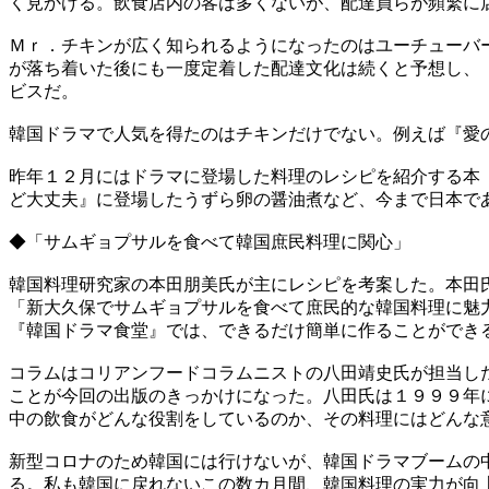
く見かける。飲食店内の客は多くないが、配達員らが頻繁に
Ｍｒ．チキンが広く知られるようになったのはユーチューバ
が落ち着いた後にも一度定着した配達文化は続くと予想し、
ビスだ。
韓国ドラマで人気を得たのはチキンだけでない。例えば『愛
昨年１２月にはドラマに登場した料理のレシピを紹介する本
ど大丈夫』に登場したうずら卵の醤油煮など、今まで日本で
◆「サムギョプサルを食べて韓国庶民料理に関心」
韓国料理研究家の本田朋美氏が主にレシピを考案した。本田
「新大久保でサムギョプサルを食べて庶民的な韓国料理に魅
『韓国ドラマ食堂』では、できるだけ簡単に作ることができ
コラムはコリアンフードコラムニストの八田靖史氏が担当し
ことが今回の出版のきっかけになった。八田氏は１９９９年
中の飲食がどんな役割をしているのか、その料理にはどんな
新型コロナのため韓国には行けないが、韓国ドラマブームの
る。私も韓国に戻れないこの数カ月間、韓国料理の実力が向