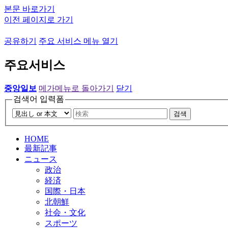
본문 바로가기
이전 페이지로 가기
공유하기
주요 서비스 메뉴 열기
주요서비스
중앙일보
메가메뉴로 돌아가기
닫기
검색어 입력폼
검색
HOME
最新記事
ニュース
政治
経済
国際・日本
北朝鮮
社会・文化
スポーツ