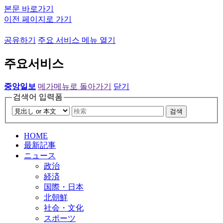
본문 바로가기
이전 페이지로 가기
공유하기
주요 서비스 메뉴 열기
주요서비스
중앙일보
메가메뉴로 돌아가기
닫기
검색어 입력폼
검색
HOME
最新記事
ニュース
政治
経済
国際・日本
北朝鮮
社会・文化
スポーツ