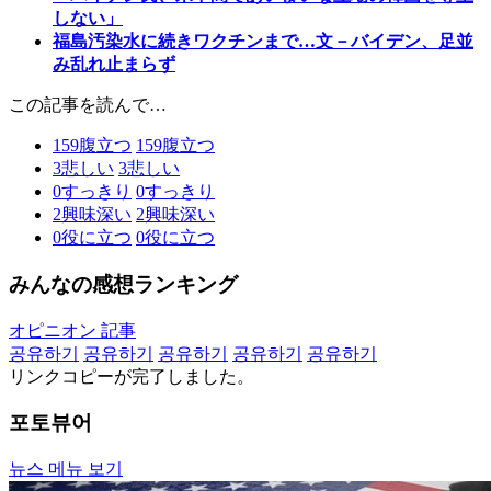
しない」
福島汚染水に続きワクチンまで…文－バイデン、足並
み乱れ止まらず
この記事を読んで…
159
腹立つ
159
腹立つ
3
悲しい
3
悲しい
0
すっきり
0
すっきり
2
興味深い
2
興味深い
0
役に立つ
0
役に立つ
みんなの感想ランキング
オピニオン 記事
공유하기
공유하기
공유하기
공유하기
공유하기
リンクコピーが完了しました。
포토뷰어
뉴스 메뉴 보기