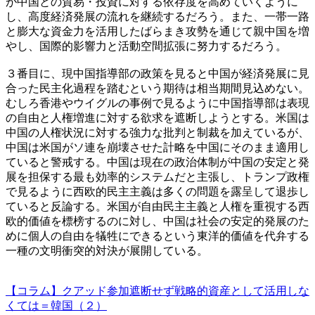
が中国との貿易・投資に対する依存度を高めていくように
し、高度経済発展の流れを継続するだろう。また、一帯一路
と膨大な資金力を活用したばらまき攻勢を通じて親中国を増
やし、国際的影響力と活動空間拡張に努力するだろう。
３番目に、現中国指導部の政策を見ると中国が経済発展に見
合った民主化過程を踏むという期待は相当期間見込めない。
むしろ香港やウイグルの事例で見るように中国指導部は表現
の自由と人権増進に対する欲求を遮断しようとする。米国は
中国の人権状況に対する強力な批判と制裁を加えているが、
中国は米国がソ連を崩壊させた計略を中国にそのまま適用し
ていると警戒する。中国は現在の政治体制が中国の安定と発
展を担保する最も効率的システムだと主張し、トランプ政権
で見るように西欧的民主主義は多くの問題を露呈して退歩し
ていると反論する。米国が自由民主主義と人権を重視する西
欧的価値を標榜するのに対し、中国は社会の安定的発展のた
めに個人の自由を犠牲にできるという東洋的価値を代弁する
一種の文明衝突的対決が展開している。
【コラム】クアッド参加遮断せず戦略的資産として活用しな
くては＝韓国（２）