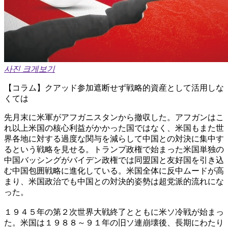
사진 크게보기
【コラム】クアッド参加遮断せず戦略的資産として活用しな
くては
先月末に米軍がアフガニスタンから撤収した。アフガンはこ
れ以上米国の核心利益がかかった国ではなく、米国もまた世
界各地に対する過度な関与を減らして中国との対決に集中す
るという戦略を見せる。トランプ政権で始まった米国単独の
中国バッシングがバイデン政権では同盟国と友好国を引き込
む中国包囲戦略に進化している。米国全体に反中ムードが高
まり、米国政治でも中国との対決的姿勢は超党派的流れにな
った。
１９４５年の第２次世界大戦終了とともに米ソ冷戦が始まっ
た。米国は１９８８～９１年の旧ソ連崩壊後、長期にわたり