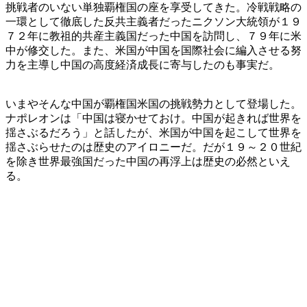
挑戦者のいない単独覇権国の座を享受してきた。冷戦戦略の
一環として徹底した反共主義者だったニクソン大統領が１９
７２年に教祖的共産主義国だった中国を訪問し、７９年に米
中が修交した。また、米国が中国を国際社会に編入させる努
力を主導し中国の高度経済成長に寄与したのも事実だ。
いまやそんな中国が覇権国米国の挑戦勢力として登場した。
ナポレオンは「中国は寝かせておけ。中国が起きれば世界を
揺さぶるだろう」と話したが、米国が中国を起こして世界を
揺さぶらせたのは歴史のアイロニーだ。だが１９～２０世紀
を除き世界最強国だった中国の再浮上は歴史の必然といえ
る。