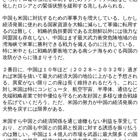
化したロシアとの緊張状態を緩和する兆しもみられる。
中国も米国に対抗するための軍事力を増大している。しかし
経済発展に使われる国家資源を大幅に減らして軍備に転用す
るのは難しく、戦略的負担要因である北朝鮮以外には強力な
同盟国も存在しない。中国はまず最大武力衝突危険地域の台
湾海峡で米軍に勝利できる戦力を備えるのに注力している。
特に米中ともに戦略的要衝地である南シナ海をめぐる両国の
攻防がさらに強まりそうだ。
２番目に、中国は１０年ほど（２０２８～２０３２年）過ぎ
れば米国を抜いて最大の経済大国の地位に上がると予想され
る。異変がない限りこの座は長く維持されるだろう。これに
対し米国は特にコンピュータ、航空宇宙、半導体、通信など
先端戦略産業で対中優位を守るため友好国と多様な連合戦線
を広げていくだろう。ただ、米国の努力が中国の経済発展の
大勢を戻すには限界がある。
米国すら中国との経済関係を通じ途轍もない利益を享受して
おり、どの国も中国との貿易と投資に対する誘惑を振り払う
のは難しい。中国は１４億人の市場を武器に最大限多くの国