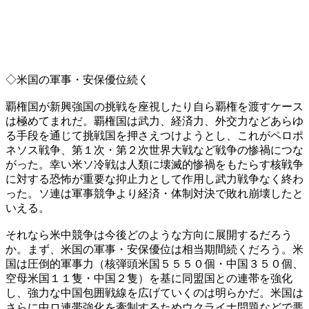
◇米国の軍事・安保優位続く
覇権国が新興強国の挑戦を座視したり自ら覇権を渡すケース
は極めてまれだ。覇権国は武力、経済力、外交力などあらゆ
る手段を通じて挑戦国を押さえつけようとし、これがペロポ
ネソス戦争、第１次・第２次世界大戦など戦争の惨禍につな
がった。幸い米ソ冷戦は人類に壊滅的惨禍をもたらす核戦争
に対する恐怖が重要な抑止力として作用し武力戦争なく終わ
った。ソ連は軍事競争より経済・体制対決で敗れ崩壊したと
いえる。
それなら米中競争は今後どのような方向に展開するだろう
か。まず、米国の軍事・安保優位は相当期間続くだろう。米
国は圧倒的軍事力（核弾頭米国５５５０個・中国３５０個、
空母米国１１隻・中国２隻）を基に同盟国との連帯を強化
し、強力な中国包囲戦線を広げていくのは明らかだ。米国は
さらに中ロ連帯強化を牽制するためウクライナ問題などで悪