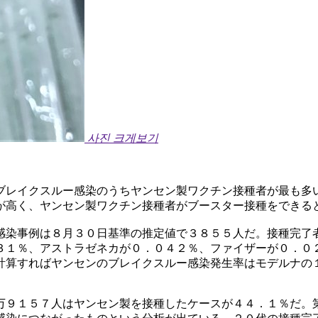
사진 크게보기
ブレイクスルー感染のうちヤンセン製ワクチン接種者が最も多
が高く、ヤンセン製ワクチン接種者がブースター接種をできる
感染事例は８月３０日基準の推定値で３８５５人だ。接種完了
３１％、アストラゼネカが０．０４２％、ファイザーが０．０
計算すればヤンセンのブレイクスルー感染発生率はモデルナの
万９１５７人はヤンセン製を接種したケースが４４．１％だ。