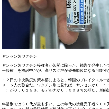
ヤンセン製ワクチン
ヤンセン製ワクチン接種者が苦悶に陥った。勧告で発生した
ー接種」を検討中だが、高リスク群が優先順位になる可能性
１２日の中央防疫対策本部によると、韓国のブレイクスルー
９．５人の割合だ。ワクチン別に見れば、ヤンセンが０．１
ー）が０．０１９％、モデルナが０．００８％の順だ。単純
年齢別では３０代が最も多い。この年代の接種完了者２００