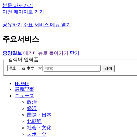
본문 바로가기
이전 페이지로 가기
공유하기
주요 서비스 메뉴 열기
주요서비스
중앙일보
메가메뉴로 돌아가기
닫기
검색어 입력폼
검색
HOME
最新記事
ニュース
政治
経済
国際・日本
北朝鮮
社会・文化
スポーツ