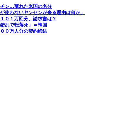
チン…薄れた米国の名分
が使わないヤンセンが来る理由は何か」
１０１万回分、請求書は？
錯乱で転落死」＝韓国
００万人分の契約締結