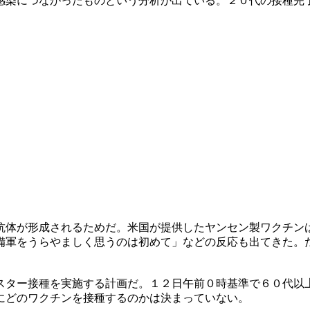
感染につながったものという分析が出ている。２０代の接種完
抗体が形成されるためだ。米国が提供したヤンセン製ワクチン
備軍をうらやましく思うのは初めて」などの反応も出てきた。
スター接種を実施する計画だ。１２日午前０時基準で６０代以
にどのワクチンを接種するのかは決まっていない。