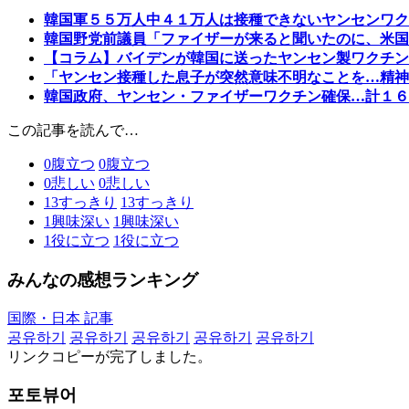
韓国軍５５万人中４１万人は接種できないヤンセンワク
韓国野党前議員「ファイザーが来ると聞いたのに、米国
【コラム】バイデンが韓国に送ったヤンセン製ワクチン
「ヤンセン接種した息子が突然意味不明なことを…精神
韓国政府、ヤンセン・ファイザーワクチン確保…計１６
この記事を読んで…
0
腹立つ
0
腹立つ
0
悲しい
0
悲しい
13
すっきり
13
すっきり
1
興味深い
1
興味深い
1
役に立つ
1
役に立つ
みんなの感想ランキング
国際・日本 記事
공유하기
공유하기
공유하기
공유하기
공유하기
リンクコピーが完了しました。
포토뷰어