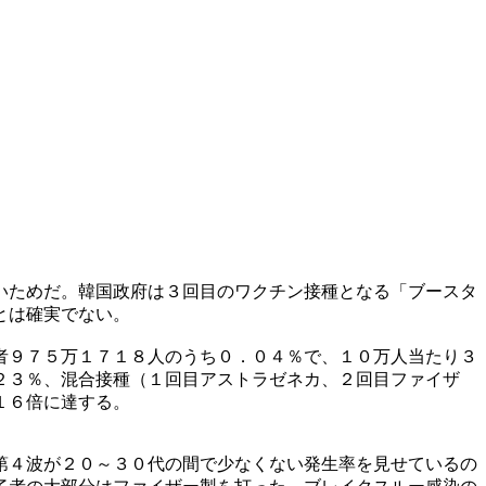
いためだ。韓国政府は３回目のワクチン接種となる「ブースタ
とは確実でない。
者９７５万１７１８人のうち０．０４％で、１０万人当たり３
２３％、混合接種（１回目アストラゼネカ、２回目ファイザ
１６倍に達する。
第４波が２０～３０代の間で少なくない発生率を見せているの