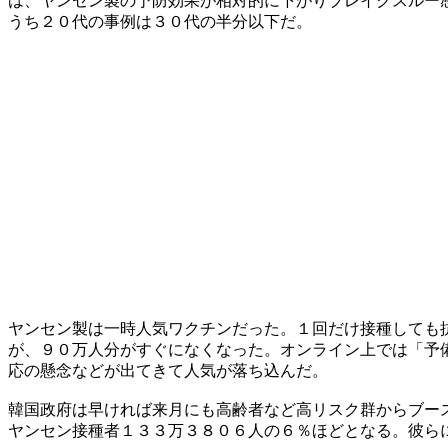
は、ヤンセン製の予防効果が相対的に下がりブレイクスルー
うち２０代の事例は３０代の半分以下だ。
ヤンセン製は一時人気ワクチンだった。１回だけ接種しても
が、９０万人分がすぐになくなった。オンライン上では「予
応の懸念などが出てきて人気が落ち込んだ。
韓国政府は早ければ来月にも高齢者など高リスク群からブー
ヤンセン接種者１３３万３８０６人の６％ほどとなる。彼ら