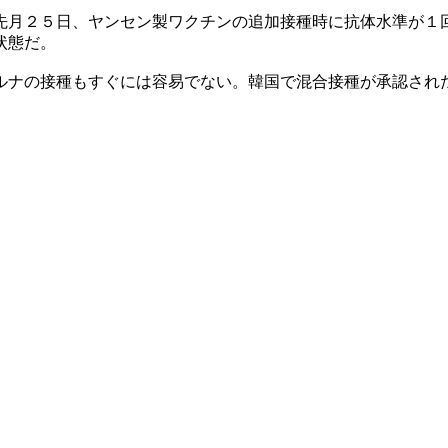
先月２５日、ヤンセン製ワクチンの追加接種時に抗体水準が１
状態だ。
ルナの接種もすぐには容易でない。韓国で混合接種が承認され