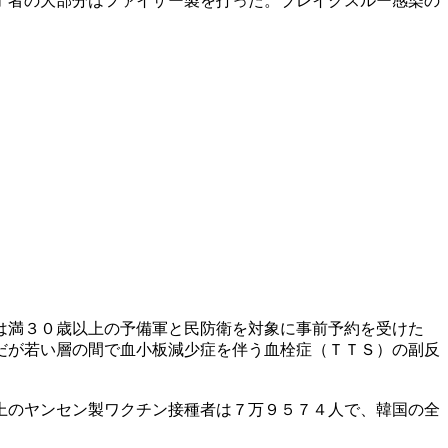
了者の大部分はファイザー製を打った。ブレイクスルー感染の
は満３０歳以上の予備軍と民防衛を対象に事前予約を受けた
だが若い層の間で血小板減少症を伴う血栓症（ＴＴＳ）の副反
上のヤンセン製ワクチン接種者は７万９５７４人で、韓国の全