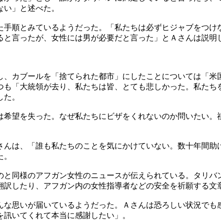
ない」と述べた。
た手順とみているようだった。「私たちは必ずヒジャブをつけ
ると言ったが、女性には男が必要だと言った」とＡさんは説明
し、カブールを「捨てられた都市」にしたことについては「米
つも「大統領が去り、私たちは皆、とても悲しかった。私たち
した。
は希望を失った。なぜ私たちにビザをくれないのか問いたい。
さんは、「誰も私たちのことを気にかけていない。数十年間助
た。
のと同様のアフガン女性のニュースが伝えられている。タリバ
翻訳したり、アフガン内の女性指導者などの安全を祈願する文
んな思いが届いているようだった。Ａさんは恐ろしい状況でも
を訊いてくれて本当に感謝したい」。