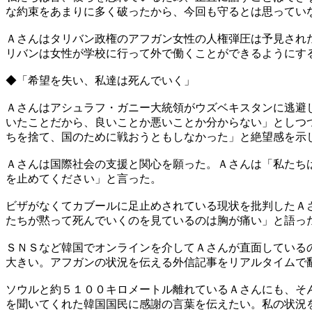
な約束をあまりに多く破ったから、今回も守るとは思ってい
Ａさんはタリバン政権のアフガン女性の人権弾圧は予見され
リバンは女性が学校に行って外で働くことができるようにす
◆「希望を失い、私達は死んでいく」
Ａさんはアシュラフ・ガニー大統領がウズベキスタンに逃避
いたことだから、良いことか悪いことか分からない」としつ
ちを捨て、国のために戦おうともしなかった」と絶望感を示
Ａさんは国際社会の支援と関心を願った。Ａさんは「私たち
を止めてください」と言った。
ビザがなくてカブールに足止めされている現状を批判したＡ
たちが黙って死んでいくのを見ているのは胸が痛い」と語っ
ＳＮＳなど韓国でオンラインを介してＡさんが直面している
大きい。アフガンの状況を伝える外信記事をリアルタイムで
ソウルと約５１００キロメートル離れているＡさんにも、そ
を聞いてくれた韓国国民に感謝の言葉を伝えたい。私の状況