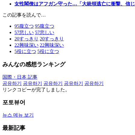
女性閣僚はアフガン守った…「大統領逃亡に衝撃、信じ
この記事を読んで…
95
腹立つ
95
腹立つ
57
悲しい
57
悲しい
20
すっきり
20
すっきり
22
興味深い
22
興味深い
5
役に立つ
5
役に立つ
みんなの感想ランキング
国際・日本 記事
공유하기
공유하기
공유하기
공유하기
공유하기
リンクコピーが完了しました。
포토뷰어
뉴스 메뉴 보기
最新記事