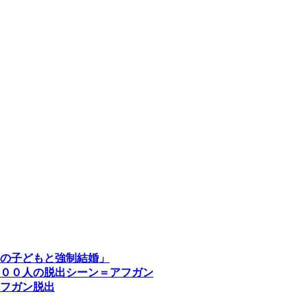
の子どもと強制結婚」
００人の脱出シーン＝アフガン
フガン脱出