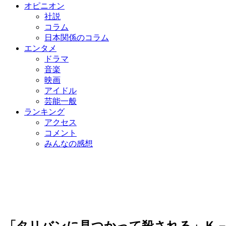
オピニオン
社説
コラム
日本関係のコラム
エンタメ
ドラマ
音楽
映画
アイドル
芸能一般
ランキング
アクセス
コメント
みんなの感想
「タリバンに見つかって殺される」Ｋ