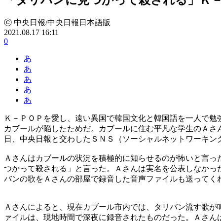
ⓒ 中央日報/中央日報日本語版
2021.08.17 16:11
0
あ
あ
あ
あ
あ
Ｋ－ＰＯＰを愛し、遠い異国で韓国文化と韓国語を一人で勉
カブールが陥したためだ。カブールに住む平凡な学生のＡさ
日、中央日報と交わしたＳＮＳ（ソーシャルネットワーキン
Ａさんはカブールの状況を積極的に知らせるのが怖いと言っ
つかって殺される」と言った。Ａさんは実名を公表しなかっ
バンの歌をＡさんの部屋で録音した音声ファイルも送ってく
Ａさんによると、現在カブール市内では、タリバン流す歌が
ァイルは、現地時間で深夜に録音されたものだった。Ａさん