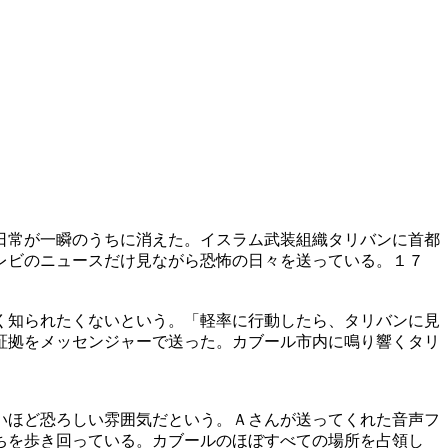
日常が一瞬のうちに消えた。イスラム武装組織タリバンに首都
レビのニュースだけ見ながら恐怖の日々を送っている。１７
。
く知られたくないという。「軽率に行動したら、タリバンに見
証拠をメッセンジャーで送った。カブール市内に鳴り響くタリ
いほど恐ろしい雰囲気だという。Ａさんが送ってくれた音声フ
ちを歩き回っている。カブールのほぼすべての場所を占領し