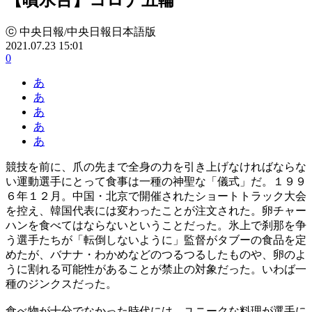
ⓒ 中央日報/中央日報日本語版
2021.07.23 15:01
0
あ
あ
あ
あ
あ
競技を前に、爪の先まで全身の力を引き上げなければならな
い運動選手にとって食事は一種の神聖な「儀式」だ。１９９
６年１２月。中国・北京で開催されたショートトラック大会
を控え、韓国代表には変わったことが注文された。卵チャー
ハンを食べてはならないということだった。氷上で刹那を争
う選手たちが「転倒しないように」監督がタブーの食品を定
めたが、バナナ・わかめなどのつるつるしたものや、卵のよ
うに割れる可能性があることが禁止の対象だった。いわば一
種のジンクスだった。
食べ物が十分でなかった時代には、ユニークな料理が選手に