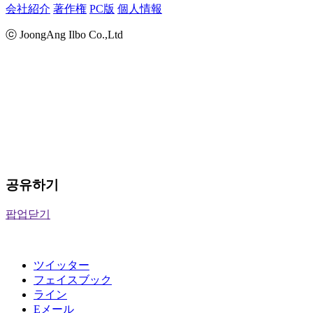
会社紹介
著作権
PC版
個人情報
ⓒ JoongAng Ilbo Co.,Ltd
공유하기
팝업닫기
ツイッター
フェイスブック
ライン
Eメール