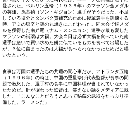
愛された。ベルリン五輪（１９３６年）のマラソン金メダル
の英雄、孫基禎（ソン・ギジョン）選手がそうだった。不足
している塩分とタンパク質補充のために後輩選手を訓練する
時、アミの塩辛と鶏の丸焼きにこだわった。同大会で銅メダ
ルを獲得した南昇竜（ナム・スンニョン）選手が最も愛した
マラソンの補薬は大福。大会当日は必ず大福を食べていた南
選手は急いで買い求めた餅に似ているものを食べて出場した
が、３位に留まったのは大福が食べられなかったためだと嘆
いたという。
食事は万国の選手たちの共通の関心事だが、アトランタ五輪
（１９９６年）の時は、中国の重量挙げ代表監督が食事の問
題で激怒した。選手村の食事に中国料理が含まれていなかっ
たためだ。肝が据わった監督は、笑えない話をメディアに残
した。「こんなことだろうと思って秘蔵の武器をたっぷり準
備した。ラーメンだ」