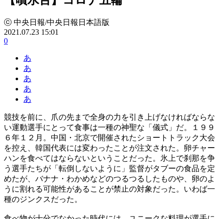
ⓒ 中央日報/中央日報日本語版
2021.07.23 15:01
0
あ
あ
あ
あ
あ
競技を前に、爪の先まで全身の力を引き上げなければならな
い運動選手にとって食事は一種の神聖な「儀式」だ。１９９
６年１２月。中国・北京で開催されたショートトラック大会
を控え、韓国代表には変わったことが注文された。卵チャー
ハンを食べてはならないということだった。氷上で刹那を争
う選手たちが「転倒しないように」監督がタブーの食品を定
めたが、バナナ・わかめなどのつるつるしたものや、卵のよ
うに割れる可能性があることが禁止の対象だった。いわば一
種のジンクスだった。
食べ物が十分でなかった時代には、ユニークな料理が選手に