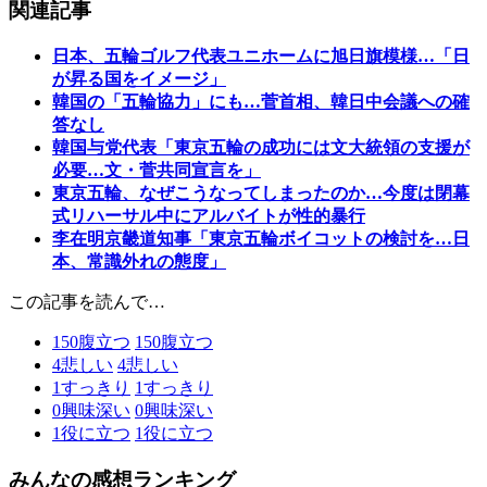
関連記事
日本、五輪ゴルフ代表ユニホームに旭日旗模様…「日
が昇る国をイメージ」
韓国の「五輪協力」にも…菅首相、韓日中会議への確
答なし
韓国与党代表「東京五輪の成功には文大統領の支援が
必要…文・菅共同宣言を」
東京五輪、なぜこうなってしまったのか…今度は閉幕
式リハーサル中にアルバイトが性的暴行
李在明京畿道知事「東京五輪ボイコットの検討を…日
本、常識外れの態度」
この記事を読んで…
150
腹立つ
150
腹立つ
4
悲しい
4
悲しい
1
すっきり
1
すっきり
0
興味深い
0
興味深い
1
役に立つ
1
役に立つ
みんなの感想ランキング