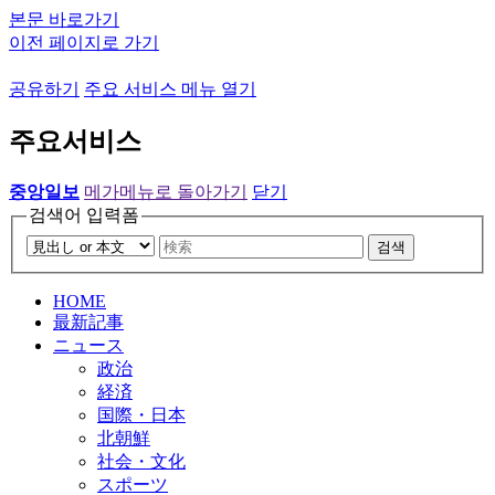
본문 바로가기
이전 페이지로 가기
공유하기
주요 서비스 메뉴 열기
주요서비스
중앙일보
메가메뉴로 돌아가기
닫기
검색어 입력폼
검색
HOME
最新記事
ニュース
政治
経済
国際・日本
北朝鮮
社会・文化
スポーツ