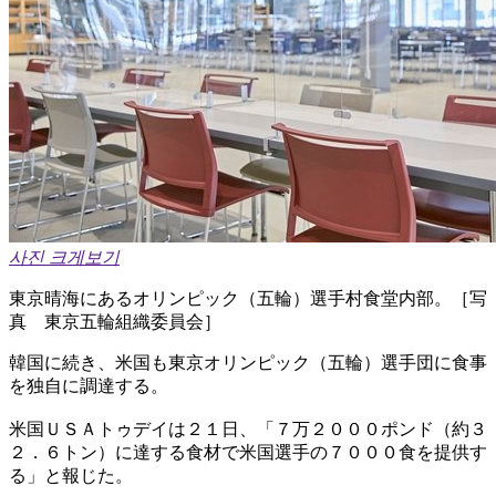
사진 크게보기
東京晴海にあるオリンピック（五輪）選手村食堂内部。［写
真 東京五輪組織委員会］
韓国に続き、米国も東京オリンピック（五輪）選手団に食事
を独自に調達する。
米国ＵＳＡトゥデイは２１日、「７万２０００ポンド（約３
２．６トン）に達する食材で米国選手の７０００食を提供す
る」と報じた。