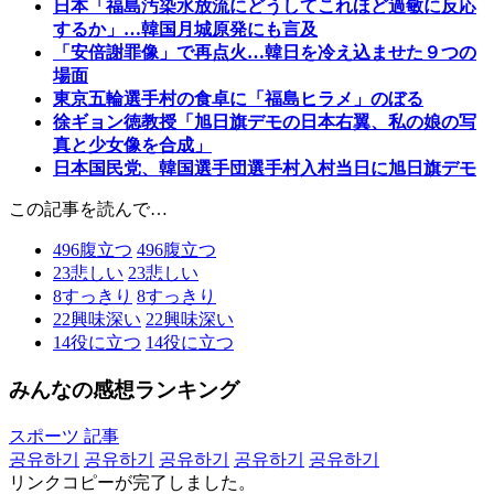
日本「福島汚染水放流にどうしてこれほど過敏に反応
するか」…韓国月城原発にも言及
「安倍謝罪像」で再点火…韓日を冷え込ませた９つの
場面
東京五輪選手村の食卓に「福島ヒラメ」のぼる
徐ギョン徳教授「旭日旗デモの日本右翼、私の娘の写
真と少女像を合成」
日本国民党、韓国選手団選手村入村当日に旭日旗デモ
この記事を読んで…
496
腹立つ
496
腹立つ
23
悲しい
23
悲しい
8
すっきり
8
すっきり
22
興味深い
22
興味深い
14
役に立つ
14
役に立つ
みんなの感想ランキング
スポーツ 記事
공유하기
공유하기
공유하기
공유하기
공유하기
リンクコピーが完了しました。