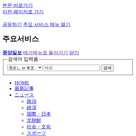
본문 바로가기
이전 페이지로 가기
공유하기
주요 서비스 메뉴 열기
주요서비스
중앙일보
메가메뉴로 돌아가기
닫기
검색어 입력폼
검색
HOME
最新記事
ニュース
政治
経済
国際・日本
北朝鮮
社会・文化
スポーツ