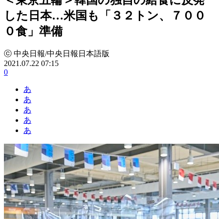
した日本…米国も「３２トン、７００
０食」準備
ⓒ 中央日報/中央日報日本語版
2021.07.22 07:15
0
あ
あ
あ
あ
あ