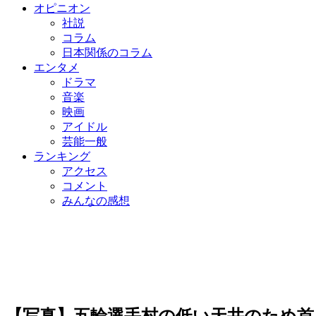
オピニオン
社説
コラム
日本関係のコラム
エンタメ
ドラマ
音楽
映画
アイドル
芸能一般
ランキング
アクセス
コメント
みんなの感想
【写真】五輪選手村の低い天井のため首