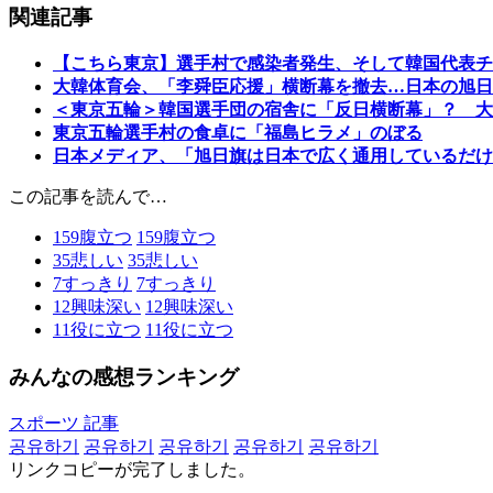
関連記事
【こちら東京】選手村で感染者発生、そして韓国代表チ
大韓体育会、「李舜臣応援」横断幕を撤去…日本の旭日
＜東京五輪＞韓国選手団の宿舎に「反日横断幕」？ 大
東京五輪選手村の食卓に「福島ヒラメ」のぼる
日本メディア、「旭日旗は日本で広く通用しているだけ
この記事を読んで…
159
腹立つ
159
腹立つ
35
悲しい
35
悲しい
7
すっきり
7
すっきり
12
興味深い
12
興味深い
11
役に立つ
11
役に立つ
みんなの感想ランキング
スポーツ 記事
공유하기
공유하기
공유하기
공유하기
공유하기
リンクコピーが完了しました。