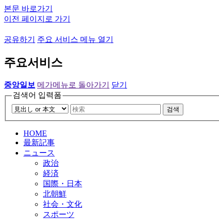
본문 바로가기
이전 페이지로 가기
공유하기
주요 서비스 메뉴 열기
주요서비스
중앙일보
메가메뉴로 돌아가기
닫기
검색어 입력폼
검색
HOME
最新記事
ニュース
政治
経済
国際・日本
北朝鮮
社会・文化
スポーツ