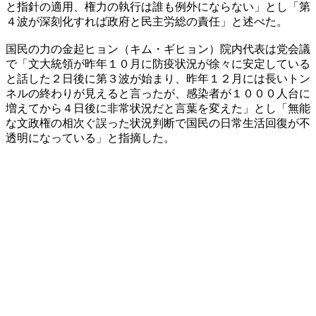
と指針の適用、権力の執行は誰も例外にならない」とし「第
４波が深刻化すれば政府と民主労総の責任」と述べた。
国民の力の金起ヒョン（キム・ギヒョン）院内代表は党会議
で「文大統領が昨年１０月に防疫状況が徐々に安定している
と話した２日後に第３波が始まり、昨年１２月には長いトン
ネルの終わりが見えると言ったが、感染者が１０００人台に
増えてから４日後に非常状況だと言葉を変えた」とし「無能
な文政権の相次ぐ誤った状況判断で国民の日常生活回復が不
透明になっている」と指摘した。