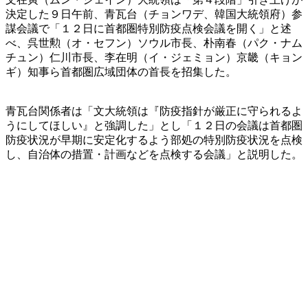
決定した９日午前、青瓦台（チョンワデ、韓国大統領府）参
謀会議で「１２日に首都圏特別防疫点検会議を開く」と述
べ、呉世勲（オ・セフン）ソウル市長、朴南春（パク・ナム
チュン）仁川市長、李在明（イ・ジェミョン）京畿（キョン
ギ）知事ら首都圏広域団体の首長を招集した。
青瓦台関係者は「文大統領は『防疫指針が厳正に守られるよ
うにしてほしい』と強調した」とし「１２日の会議は首都圏
防疫状況が早期に安定化するよう部処の特別防疫状況を点検
し、自治体の措置・計画などを点検する会議」と説明した。