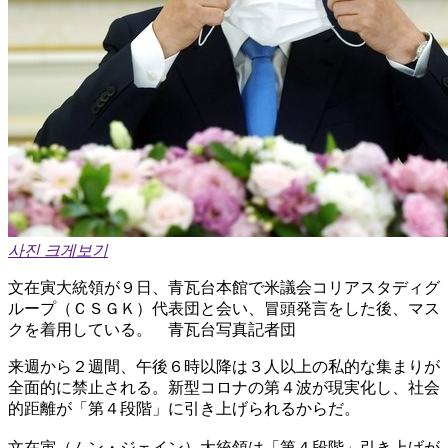
사진 크게보기
文在寅大統領が９日、青瓦台本館で米議会コリアスタディグ
ループ（ＣＳＧＫ）代表団と会い、冒頭発言をした後、マス
クを着用している。 青瓦台写真記者団
来週から２週間、午後６時以降は３人以上の私的な集まりが
全面的に禁止される。新型コロナの第４波が現実化し、社会
的距離が「第４段階」に引き上げられるからだ。
文在寅（ムン・ジェイン）大統領は「第４段階」引き上げが