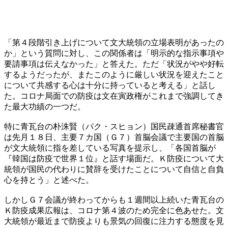
「第４段階引き上げについて文大統領の立場表明があったの
か」という質問に対し、この関係者は「明示的な指示事項や
要請事項は伝えなかった」と答えた。ただ「状況がやや好転
するようだったが、またこのように厳しい状況を迎えたこと
について共感する心は十分に持っていると考える」と話し
た。コロナ局面での防疫は文在寅政権がこれまで強調してき
た最大功績の一つだ。
特に青瓦台の朴洙賢（パク・スヒョン）国民疎通首席秘書官
は先月１８日、主要７カ国（Ｇ７）首脳会議で主要国の首脳
が文大統領に指を差している写真を提示し、「各国首脳が
『韓国は防疫で世界１位』と話す場面だ。Ｋ防疫について大
統領が国民の代わりに賛辞を受けたことについて自信と自負
心を持とう」と述べた。
しかしＧ７会議が終わってからも１週間以上続いた青瓦台の
Ｋ防疫成果広報は、コロナ第４波のため完全に色あせた。文
大統領が最近まで防疫よりも景気の回復に注力する態度を見