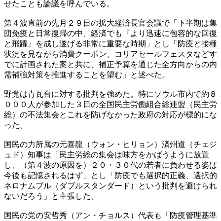
せたことも論議を呼んでいる。
第４波直前の先月２９日の拡大経済長官会議で「下半期は集
団免疫と日常復帰の中、経済でも『より迅速に包容的な回復
と飛躍』を成し遂げる非常に重要な時期」とし「防疫と接種
状況を見ながら消費クーポン、コリアセールフェスタなどす
でに計画された案と共に、補正予算を通じた全方向からの内
需補強対策を推進することを望む」と述べた。
野党は青瓦台に対する批判を強めた。特にソウル市内で約８
０００人が参加した３日の全国民主労働組合総連盟（民主労
総）の不法集会とこれを防げなかった政府の対応が標的にな
った。
国民の力所属の元喜龍（ウォン・ヒリョン）済州道（チェジ
ュド）知事は「民主労総の集会は味方をかばうように放置
し、（第４波の原因を）２０・３０代の若者に負わせる姿は
今後も記憶されるはず」とし「防疫でも選択的正義、選択的
ネロナムブル（ダブルスタンダード）という批判を避けられ
ないだろう」と主張した。
国民の党の安哲秀（アン・チョルス）代表も「防疫管理基準