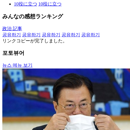
10
役に立つ
10
役に立つ
みんなの感想ランキング
政治 記事
공유하기
공유하기
공유하기
공유하기
공유하기
リンクコピーが完了しました。
포토뷰어
뉴스 메뉴 보기