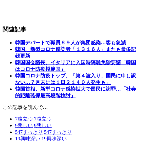
関連記事
韓国デパートで職員６９人が集団感染…客も急減
韓国、新型コロナ感染者「１３１６人」またも最多記
録更新
韓国国会議長、イタリアに入国時隔離免除要請「韓国
はコロナ防疫模範国」
韓国コロナ防疫トップ、「第４波入り、国民に申し訳
ない…７月末には１日２１４０人発生も」
韓国首相、新型コロナ感染拡大で国民に謝罪…「社会
的距離確保最高段階検討」
この記事を読んで…
7
腹立つ
7
腹立つ
9
悲しい
9
悲しい
547
すっきり
547
すっきり
19
興味深い
19
興味深い