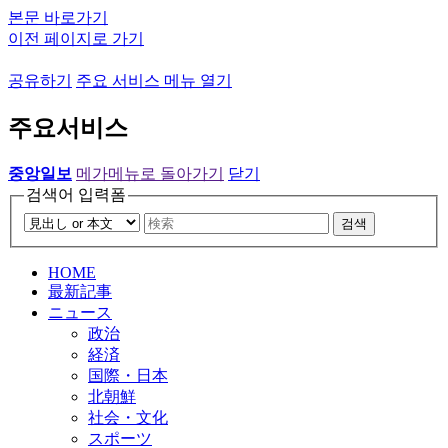
본문 바로가기
이전 페이지로 가기
공유하기
주요 서비스 메뉴 열기
주요서비스
중앙일보
메가메뉴로 돌아가기
닫기
검색어 입력폼
검색
HOME
最新記事
ニュース
政治
経済
国際・日本
北朝鮮
社会・文化
スポーツ