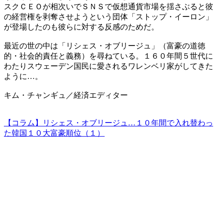
スクＣＥＯが相次いでＳＮＳで仮想通貨市場を揺さぶると彼
の経営権を剥奪させようという団体「ストップ・イーロン」
が登場したのも彼らに対する反感のためだ。
最近の世の中は「リシェス・オブリージュ」（富豪の道徳
的・社会的責任と義務）を尋ねている。１６０年間５世代に
わたりスウェーデン国民に愛されるワレンベリ家がしてきた
ように…。
キム・チャンギュ／経済エディター
【コラム】リシェス・オブリージュ…１０年間で入れ替わっ
た韓国１０大富豪順位（１）