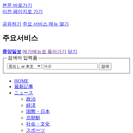
본문 바로가기
이전 페이지로 가기
공유하기
주요 서비스 메뉴 열기
주요서비스
중앙일보
메가메뉴로 돌아가기
닫기
검색어 입력폼
검색
HOME
最新記事
ニュース
政治
経済
国際・日本
北朝鮮
社会・文化
スポーツ