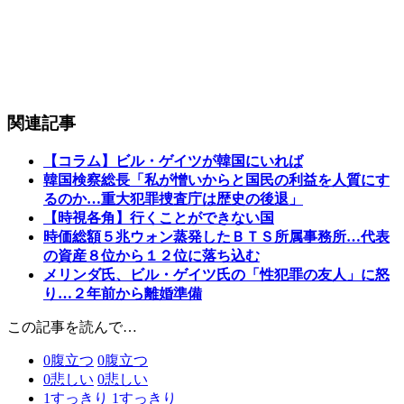
関連記事
【コラム】ビル・ゲイツが韓国にいれば
韓国検察総長「私が憎いからと国民の利益を人質にす
るのか…重大犯罪捜査庁は歴史の後退」
【時視各角】行くことができない国
時価総額５兆ウォン蒸発したＢＴＳ所属事務所…代表
の資産８位から１２位に落ち込む
メリンダ氏、ビル・ゲイツ氏の「性犯罪の友人」に怒
り…２年前から離婚準備
この記事を読んで…
0
腹立つ
0
腹立つ
0
悲しい
0
悲しい
1
すっきり
1
すっきり