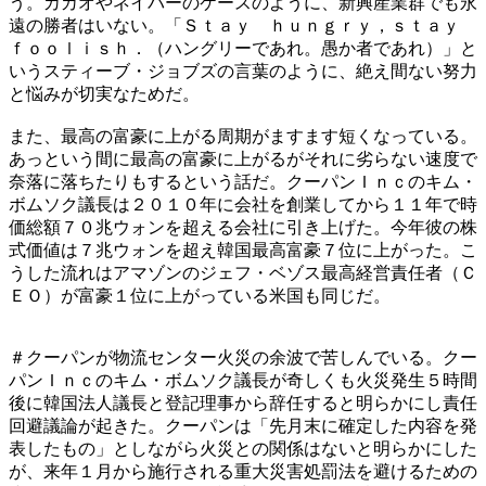
う。カカオやネイバーのケースのように、新興産業群でも永
遠の勝者はいない。「Ｓｔａｙ ｈｕｎｇｒｙ，ｓｔａｙ
ｆｏｏｌｉｓｈ．（ハングリーであれ。愚か者であれ）」と
いうスティーブ・ジョブズの言葉のように、絶え間ない努力
と悩みが切実なためだ。
また、最高の富豪に上がる周期がますます短くなっている。
あっという間に最高の富豪に上がるがそれに劣らない速度で
奈落に落ちたりもするという話だ。クーパンＩｎｃのキム・
ボムソク議長は２０１０年に会社を創業してから１１年で時
価総額７０兆ウォンを超える会社に引き上げた。今年彼の株
式価値は７兆ウォンを超え韓国最高富豪７位に上がった。こ
うした流れはアマゾンのジェフ・ベゾス最高経営責任者（Ｃ
ＥＯ）が富豪１位に上がっている米国も同じだ。
＃クーパンが物流センター火災の余波で苦しんでいる。クー
パンＩｎｃのキム・ボムソク議長が奇しくも火災発生５時間
後に韓国法人議長と登記理事から辞任すると明らかにし責任
回避議論が起きた。クーパンは「先月末に確定した内容を発
表したもの」としながら火災との関係はないと明らかにした
が、来年１月から施行される重大災害処罰法を避けるための