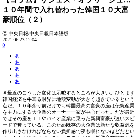
１０年間で入れ替わった韓国１０大富
豪順位（２）
ⓒ 中央日報/中央日報日本語版
2021.06.23 12:04
0
あ
あ
あ
あ
あ
＃最近のこうした変化は示唆するところが大きい。ひとまず
韓国経済を牛耳る財界に地殻変動が大きく起きているという
点だ。１０年余り前だけでも韓国最高の富豪の座は伝統産業
を主力にする大企業のオーナー一家が中心だった。だが最近
ではその座をＩＴやバイオ産業に乗った新興富豪が速いスピ
ードで奪っている。このため既存の大企業は新たな収益源を
作り出さなければならない負担感で夜も眠れないほどだとい