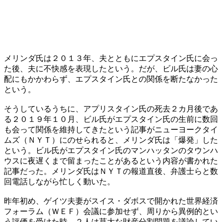
メリンダ氏は２０１３年、夫とともにエプスタイン氏に会っ
た後、夫に不快感を表現したという。だが、ビル氏は妻の心
配にもかかわらず、エプスタイン氏との関係を断たなかった
という。
そうしているうちに、アプリスタイン氏の死去２カ月後であ
る２０１９年１０月、ビル氏がエプスタイン氏の生前に数回
も会って関係を維持してきたという記事がニューヨークタイ
ムズ（ＮＹＴ）にのせられると、メリンダ氏は「爆発」した
という。ビル氏がエプスタイン氏のマンハッタンのタウンハ
ウスに夜遅くまで留まったことがあるという内容が書かれた
記事だった。メリンダ氏はＮＹＴの報道直後、弁護士らと数
回電話しながら忙しく動いた。
昨年初め、ゲイツ夫妻がスイス・ダボスで開かれた世界経済
フォーラム（ＷＥＦ）会議に参加せず、周りから異例的とい
う評価を受けた時、２人は莫大な財産分割問題を議論してい