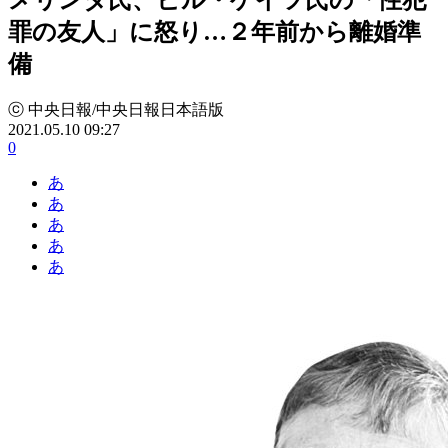
罪の友人」に怒り…２年前から離婚準
備
ⓒ 中央日報/中央日報日本語版
2021.05.10 09:27
0
あ
あ
あ
あ
あ