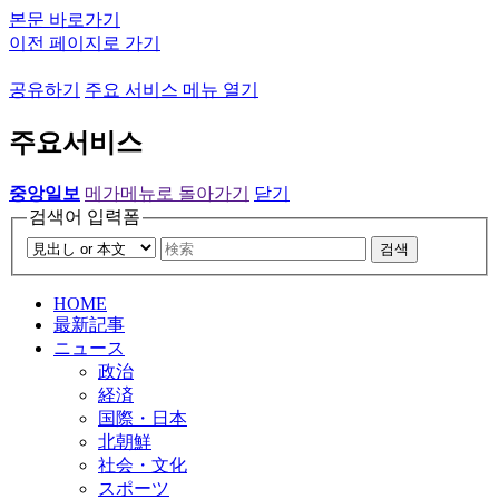
본문 바로가기
이전 페이지로 가기
공유하기
주요 서비스 메뉴 열기
주요서비스
중앙일보
메가메뉴로 돌아가기
닫기
검색어 입력폼
검색
HOME
最新記事
ニュース
政治
経済
国際・日本
北朝鮮
社会・文化
スポーツ