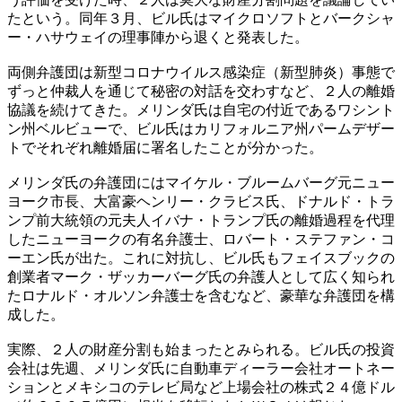
たという。同年３月、ビル氏はマイクロソフトとバークシャ
ー・ハサウェイの理事陣から退くと発表した。
両側弁護団は新型コロナウイルス感染症（新型肺炎）事態で
ずっと仲裁人を通じて秘密の対話を交わすなど、２人の離婚
協議を続けてきた。メリンダ氏は自宅の付近であるワシント
ン州ベルビューで、ビル氏はカリフォルニア州パームデザー
トでそれぞれ離婚届に署名したことが分かった。
メリンダ氏の弁護団にはマイケル・ブルームバーグ元ニュー
ヨーク市長、大富豪ヘンリー・クラビス氏、ドナルド・トラ
ンプ前大統領の元夫人イバナ・トランプ氏の離婚過程を代理
したニューヨークの有名弁護士、ロバート・ステファン・コ
ーエン氏が出た。これに対抗し、ビル氏もフェイスブックの
創業者マーク・ザッカーバーグ氏の弁護人として広く知られ
たロナルド・オルソン弁護士を含むなど、豪華な弁護団を構
成した。
実際、２人の財産分割も始まったとみられる。ビル氏の投資
会社は先週、メリンダ氏に自動車ディーラー会社オートネー
ションとメキシコのテレビ局など上場会社の株式２４億ドル