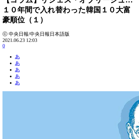
１０年間で入れ替わった韓国１０大富
豪順位（１）
ⓒ 中央日報/中央日報日本語版
2021.06.23 12:03
0
あ
あ
あ
あ
あ