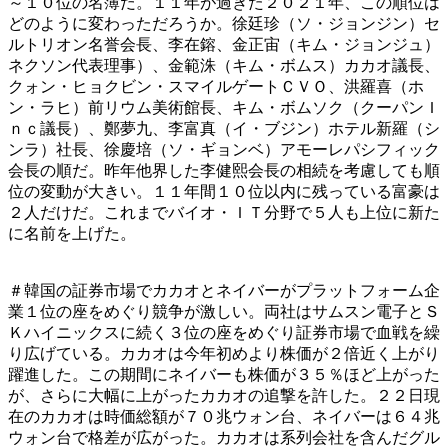
～１０位の名簿だ。１１年が過ぎた２０２１年、この順位は
どのように変わっただろうか。徐廷珍（ソ・ジョンジン）セ
ルトリオン名誉会長、李在鎔、金正宙（キム・ジョンジュ）
ネクソン代表理事）、金範洙（キム・ボムス）カカオ議長、
クォン・ヒョクビン・スマイルゲートＣＶＯ、洪羅喜（ホ
ン・ラヒ）前リウム美術館長、キム・ボムソク（クーパンＩ
ｎｃ議長）、鄭夢九、李富真（イ・ブジン）ホテル新羅（シ
ンラ）社長、徐慶培（ソ・ギョンベ）アモーレパシフィック
会長の順だ。昨年他界した李健熙会長の相続を考慮しても順
位の変動が大きい。１１年間１０位以内に残っている富豪は
２人だけだ。これまでバイオ・ＩＴ分野で５人も上位に新た
に名前を上げた。
＃韓国の証券市場でカカオとネイバーがプラットフォーム企
業１位の座をめぐり競争が激しい。両社はサムスン電子とＳ
Ｋハイニックスに続く３位の座をめぐり証券市場で血戦を繰
り広げている。カカオは今年初めより株価が２倍近く上がり
躍進した。この期間にネイバーも株価が３５％ほど上がった
が、さらに大幅に上がったカカオの追撃を許した。２２日現
在のカカオは時価総額が７０兆ウォン台、ネイバーは６４兆
ウォン台で格差が広がった。カカオは系列会社を含んだグル