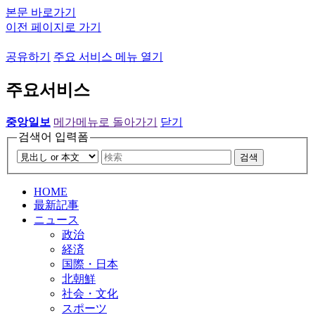
본문 바로가기
이전 페이지로 가기
공유하기
주요 서비스 메뉴 열기
주요서비스
중앙일보
메가메뉴로 돌아가기
닫기
검색어 입력폼
검색
HOME
最新記事
ニュース
政治
経済
国際・日本
北朝鮮
社会・文化
スポーツ