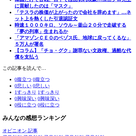
に貢献したのは「マスク」
「テスラの株価が上がったので会社を辞めます」…ネ
ット上を熱くした引退認証文
時速１０００キロ、ソウル～釜山２０分で走破する
「夢の列車」生まれるか
「アマゾンＣＥＯのベゾス氏、地球に戻ってくるな」
５万人が署名
【コラム】「チョ・グク」謝罪ない文政権、過酷な代
償を支払う
この記事を読んで…
0
腹立つ
0
腹立つ
0
悲しい
0
悲しい
1
すっきり
1
すっきり
0
興味深い
0
興味深い
0
役に立つ
0
役に立つ
みんなの感想ランキング
オピニオン 記事