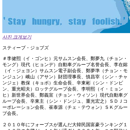
사진 크게보기
スティーブ・ジョブズ
＃李健熙（イ・ゴンヒ）元サムスン会長、鄭夢九（チョン・
モング）現代（ヒョンデ）自動車グループ名誉会長、李在鎔
（イ・ジェヨン）サムスン電子副会長、鄭夢準（チョン・モ
ンジュン）峨山（アサン）財団理事長、慎昌宰（シン・チャ
ンジェ）教保（キョボ）生命会長、辛東彬（シン・ドンビ
ン、重光昭夫）ロッテグループ会長、李明熙（イ・ミョン
ヒ）新世界会長、鄭義宣（チョン・ウィソン）現代自動車グ
ループ会長、辛東主（シン・ドンジュ、重光宏之）ＳＤＪコ
ーポレーション会長、崔泰源（チェ・テウォン）ＳＫグルー
プ会長。
２０１０年にフォーブスが選んだ大韓民国富豪ランキング１