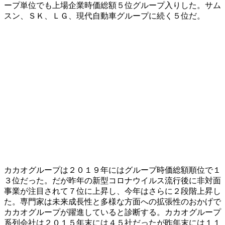
ープ単位でも上場企業時価総額５位グループ入りした。サム
スン、ＳＫ、ＬＧ、現代自動車グループに続く５位だ。
カカオグループは２０１９年にはグループ時価総額順位で１
３位だった。だが昨年の新型コロナウイルス流行後に非対面
事業が注目されて７位に上昇し、今年はさらに２段階上昇し
た。専門家は未来成長性と多様な方面への拡張性のおかげで
カカオグループが躍進していると診断する。カカオグループ
系列会社は２０１５年末には４５社だったが昨年末には１１