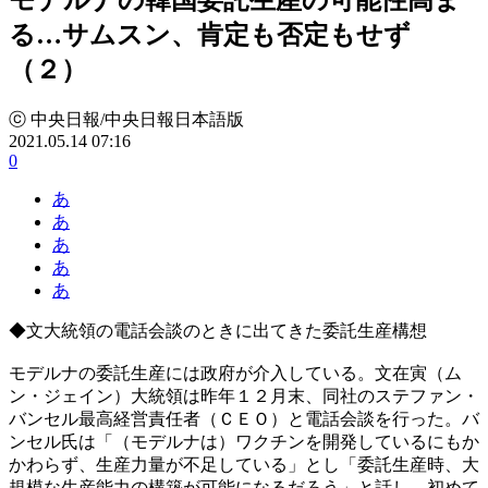
る…サムスン、肯定も否定もせず
（２）
ⓒ 中央日報/中央日報日本語版
2021.05.14 07:16
0
あ
あ
あ
あ
あ
◆文大統領の電話会談のときに出てきた委託生産構想
モデルナの委託生産には政府が介入している。文在寅（ム
ン・ジェイン）大統領は昨年１２月末、同社のステファン・
バンセル最高経営責任者（ＣＥＯ）と電話会談を行った。バ
ンセル氏は「（モデルナは）ワクチンを開発しているにもか
かわらず、生産力量が不足している」とし「委託生産時、大
規模な生産能力の構築が可能になるだろう」と話し、初めて