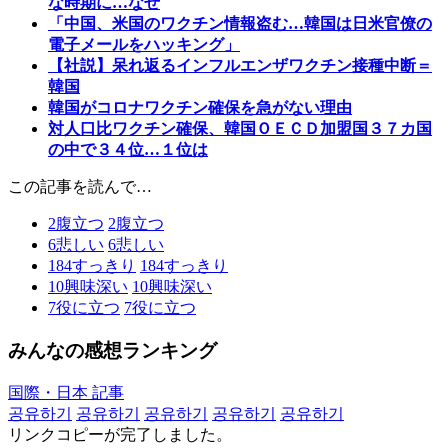
な時期に…なぜ
「中国、米国のワクチン情報盗む…韓国は日米官僚の
電子メールをハッキング」
【社説】呆れ返るインフルエンザワクチン接種中断＝
韓国
韓国がコロナワクチン確保を急がない理由
対人口比ワクチン確保、韓国ＯＥＣＤ加盟国３７カ国
の中で３４位…１位は
この記事を読んで…
2
腹立つ
2
腹立つ
6
悲しい
6
悲しい
184
すっきり
184
すっきり
10
興味深い
10
興味深い
7
役に立つ
7
役に立つ
みんなの感想ランキング
国際・日本 記事
공유하기
공유하기
공유하기
공유하기
공유하기
リンクコピーが完了しました。