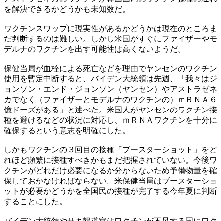
を解決できるかどうかも未知数だ。
ワクチンスワップに現実性があるかどうかは現在のところま
だ判断するのは難しい。しかし米国がすぐにファイザーやモ
デルナのワクチンを出す可能性は高くないようだ。
保健当局が血栓による死亡などを理由でヤンセンのワクチン
使用を暫定中断すると、バイデン大統領は先週、「我々はジ
ョンソン・エンド・ジョンソン（ヤンセン）やアストラゼネ
カでなく（ファイザーとモデルナのワクチンの）ｍＲＮＡ６
億ドーズがある」と述べた。米国人がヤンセンのワクチン接
種を避けるなどの状況に対応し、ｍＲＮＡワクチンを十分に
確保するという意志を明確にした。
しかもワクチンの３回目の接種「ブースターショット」をど
れほど頻繁に接種すべきかもまだ把握されていない。今後ワ
クチンがどれだけ必要になるか分からないため予備物量を確
保しておかなければならない。米保健当局はブースターショ
ットが必要かどうかを全国民の接種が完了する今年夏に判断
することにした。
バイデン大統領やサキ報道官はワクチンが不足する国にワク