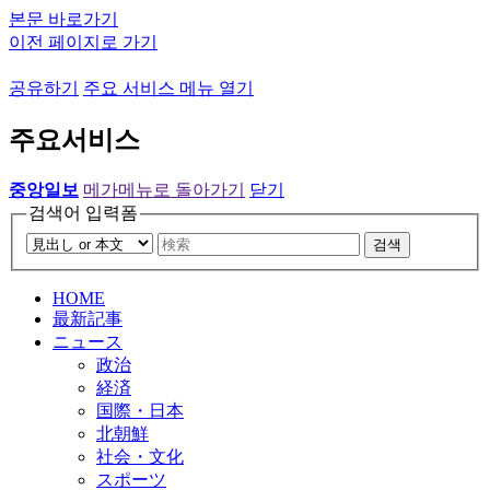
본문 바로가기
이전 페이지로 가기
공유하기
주요 서비스 메뉴 열기
주요서비스
중앙일보
메가메뉴로 돌아가기
닫기
검색어 입력폼
검색
HOME
最新記事
ニュース
政治
経済
国際・日本
北朝鮮
社会・文化
スポーツ