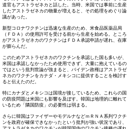
道官もアストラゼネカと話した。当時、米国では事前に生産
したアストラゼネカの物量が増えると、その処理をめぐり論
議があった。
新型コロナワクチンは迅速な生産のため、米食品医薬品局
（ＦＤＡ）の使用許可を受ける前から生産を始める。ところ
がアストラゼネカのワクチンはＦＤＡ承認申請が遅れ、在庫
が膨らんだ。
このためアストラゼネカのワクチンを承認した国も多いが、
米国は承認しなかったため使用できず、大量に抱えているの
ではという批判世論が強まると、バイデン政権はアストラゼ
ネカのワクチンをカナダ・メキシコに提供することを検討す
ると伝えたのだ。
特にカナダとメキシコは国境が接しているため、これらの国
の防疫問題は米国にも影響を及ぼす。韓国は地理的に離れて
いるため「隣国防疫」の必要性は弱まる。
さらに韓国はファイザーやモデルナなどｍＲＮＡ系列ワクチ
ンを政府が確保できなかったという批判が強い状況であり、
アストラゼネカのワクチンが韓国国内のワクチン接種の遅れ