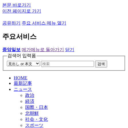
본문 바로가기
이전 페이지로 가기
공유하기
주요 서비스 메뉴 열기
주요서비스
중앙일보
메가메뉴로 돌아가기
닫기
검색어 입력폼
검색
HOME
最新記事
ニュース
政治
経済
国際・日本
北朝鮮
社会・文化
スポーツ