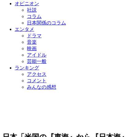
オピニオン
社説
コラム
日本関係のコラム
エンタメ
ドラマ
音楽
映画
アイドル
芸能一般
ランキング
アクセス
コメント
みんなの感想
日本「米国の『東海』から『日本海』