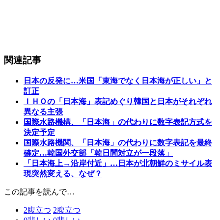
関連記事
日本の反発に…米国「東海でなく日本海が正しい」と
訂正
ＩＨＯの「日本海」表記めぐり韓国と日本がそれぞれ
異なる主張
国際水路機構、「日本海」の代わりに数字表記方式を
決定予定
国際水路機関、「日本海」の代わりに数字表記を最終
確定…韓国外交部「韓日間対立が一段落」
「日本海上→沿岸付近」…日本が北朝鮮のミサイル表
現突然変える、なぜ？
この記事を読んで…
2
腹立つ
2
腹立つ