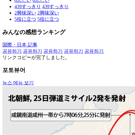
0
悲しい
0
悲しい
439
すっきり
439
すっきり
2
興味深い
2
興味深い
5
役に立つ
5
役に立つ
みんなの感想ランキング
国際・日本 記事
공유하기
공유하기
공유하기
공유하기
공유하기
リンクコピーが完了しました。
포토뷰어
뉴스 메뉴 보기