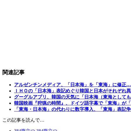
関連記事
アルゼンチンメディア、「日本海」を「東海」に修正…
ＩＨＯの「日本海」表記めぐり韓国と日本がそれぞれ異
グーグルアプリ、韓国の天気に「日本海（東海としても
韓国映画『狩猟の時間』、ドイツ語字幕で「東海」が「
「東海・日本海」の代わりに数字導入、「東海」表記争
この記事を読んで…
384
腹立つ
384
腹立つ