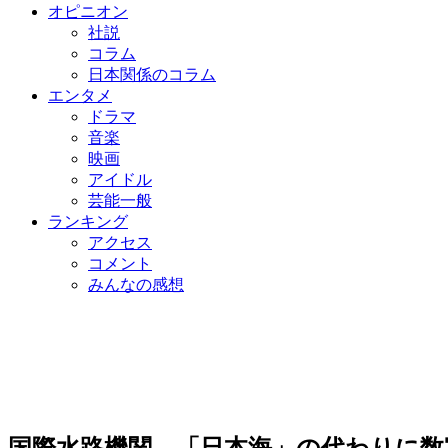
オピニオン
社説
コラム
日本関係のコラム
エンタメ
ドラマ
音楽
映画
アイドル
芸能一般
ランキング
アクセス
コメント
みんなの感想
国際水路機関、「日本海」の代わりに数