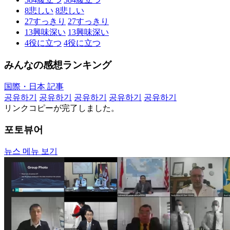
8
悲しい
8
悲しい
27
すっきり
27
すっきり
13
興味深い
13
興味深い
4
役に立つ
4
役に立つ
みんなの感想ランキング
国際・日本 記事
공유하기
공유하기
공유하기
공유하기
공유하기
リンクコピーが完了しました。
포토뷰어
뉴스 메뉴 보기