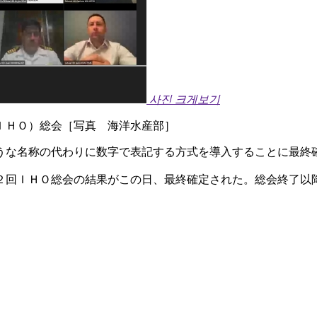
사진 크게보기
ＩＨＯ）総会［写真 海洋水産部］
うな名称の代わりに数字で表記する方式を導入することに最終
２回ＩＨＯ総会の結果がこの日、最終確定された。総会終了以