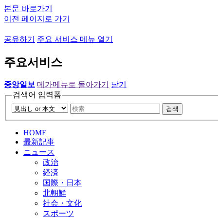
본문 바로가기
이전 페이지로 가기
공유하기
주요 서비스 메뉴 열기
주요서비스
중앙일보
메가메뉴로 돌아가기
닫기
검색어 입력폼
검색
HOME
最新記事
ニュース
政治
経済
国際・日本
北朝鮮
社会・文化
スポーツ