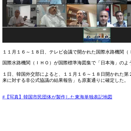
１１月１６～１８日、テレビ会議で開かれた国際水路機関（
国際水路機関（ＩＨＯ）が国際標準海図集で「日本海」のよ
１日、韓国外交部によると、１１月１６～１８日開かれた第
来に対する非公式協議の結果報告」も原案通りに確定した。
#【写真】韓国市民団体が製作した東海単独表記地図