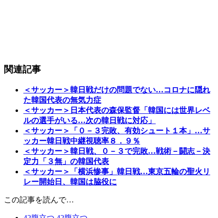
関連記事
＜サッカー＞韓日戦だけの問題でない…コロナに隠れ
た韓国代表の無気力症
＜サッカー＞日本代表の森保監督「韓国には世界レベ
ルの選手がいる…次の韓日戦に対応」
＜サッカー＞「０－３完敗、有効シュート１本」…サ
ッカー韓日戦中継視聴率８．９％
＜サッカー＞韓日戦、０－３で完敗…戦術－闘志－決
定力「３無」の韓国代表
＜サッカー＞「横浜惨事」韓日戦…東京五輪の聖火リ
レー開始日、韓国は脇役に
この記事を読んで…
42
腹立つ
42
腹立つ