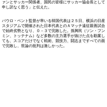
ァンとサッカー関係者、国民の皆様にサッカー協会長として
申し訳なく思う」と伝えた。
パウロ・ベント監督が率いる韓国代表は２５日、横浜の日産
スタジアムで開催された日本代表とのＡマッチ遠征親善試合
で始終劣勢となり、０－３で完敗した。孫興民（ソン・フン
ミン、トッテナム）など多数の主力選手が抜けた点を勘案し
ても、スコアだけでなく戦術、競技力、闘志まですべての面
で完敗し、世論の批判は激しかった。