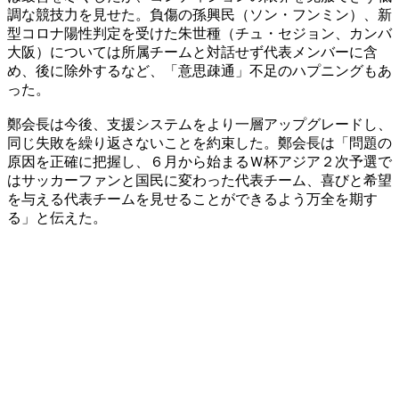
調な競技力を見せた。負傷の孫興民（ソン・フンミン）、新
型コロナ陽性判定を受けた朱世種（チュ・セジョン、カンバ
大阪）については所属チームと対話せず代表メンバーに含
め、後に除外するなど、「意思疎通」不足のハプニングもあ
った。
鄭会長は今後、支援システムをより一層アップグレードし、
同じ失敗を繰り返さないことを約束した。鄭会長は「問題の
原因を正確に把握し、６月から始まるＷ杯アジア２次予選で
はサッカーファンと国民に変わった代表チーム、喜びと希望
を与える代表チームを見せることができるよう万全を期す
る」と伝えた。