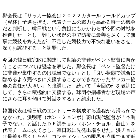
鄭会長は「サッカー協会は２０２２カタールワールドカップ
（Ｗ杯）予選を控え、代表チームの戦力を高める唯一の機会
だと判断し、韓日戦という負担にもかかわらず今回の対戦を
推進した」とし「難しい状況の中で防疫に最善を尽くして無
事に競技を終えたが、不足した競技力で不快な思いをさせ、
深くお詫びする」と謝罪した。
今回の韓日戦完敗に関連して世論の非難がベント監督に向か
うことについては懸念を表した。鄭会長は「ベント監督だけ
に非難が集中するのは穏当でない」とし「良い状態で試合に
臨めるよう完ぺきに支援することができなかったサッカー協
会の責任が大きい」と強調した。続いて「今回の件を教訓に
して、さらに積極的に支援する。球団や指導者など現場の声
にさらに耳を傾けて対話をする」と約束した。
韓国代表は韓日戦のエントリーを構成する過程から滑らかで
なかった。洪明甫（ホン・ミョンボ）蔚山現代監督が「本調
子でない」と話したＤＦ洪チョル（ホン・チョル、蔚山）を
代表チームに抜てきし、韓日戦に先発出場させた。洪チョル
は最善を尽くしたが、コンディションの限界を克服できず低