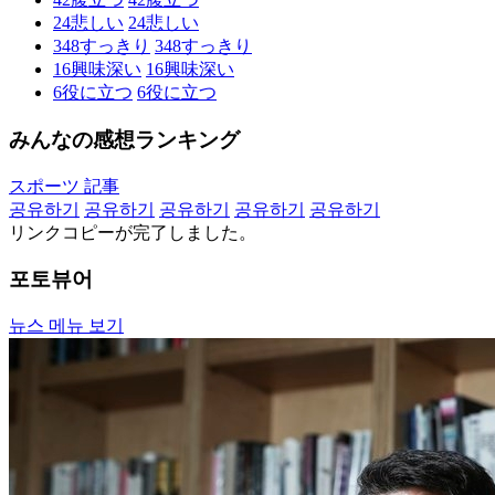
24
悲しい
24
悲しい
348
すっきり
348
すっきり
16
興味深い
16
興味深い
6
役に立つ
6
役に立つ
みんなの感想ランキング
スポーツ 記事
공유하기
공유하기
공유하기
공유하기
공유하기
リンクコピーが完了しました。
포토뷰어
뉴스 메뉴 보기