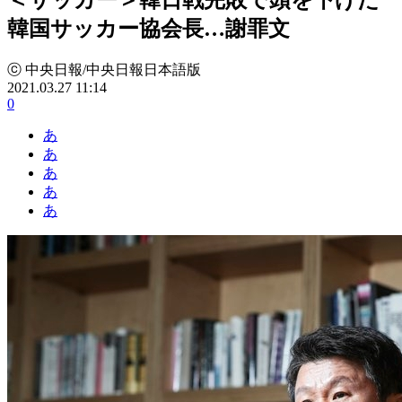
韓国サッカー協会長…謝罪文
ⓒ 中央日報/中央日報日本語版
2021.03.27 11:14
0
あ
あ
あ
あ
あ