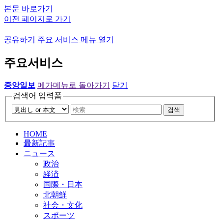
본문 바로가기
이전 페이지로 가기
공유하기
주요 서비스 메뉴 열기
주요서비스
중앙일보
메가메뉴로 돌아가기
닫기
검색어 입력폼
검색
HOME
最新記事
ニュース
政治
経済
国際・日本
北朝鮮
社会・文化
スポーツ