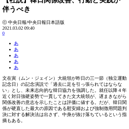
伴うべき
ⓒ 中央日報/中央日報日本語版
2021.03.02 09:40
0
あ
あ
あ
あ
あ
文在寅（ムン・ジェイン）大統領が昨日の三一節（独立運動
記念日）の記念演説で「過去に足を引っ張られてはならな
い」とし、未来志向的な韓日協力を強調した。就任以降４年
近く対日強硬姿勢で一貫してきた文大統領が、遅まきながら
関係改善の意志を示したことは評価に値する。だが、韓日関
係が硬直した最大の原因である慰安婦および強制徴用問題判
決に対する解決法は出さず、中身が抜け落ちているという指
摘もある。