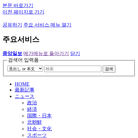
본문 바로가기
이전 페이지로 가기
공유하기
주요 서비스 메뉴 열기
주요서비스
중앙일보
메가메뉴로 돌아가기
닫기
검색어 입력폼
검색
HOME
最新記事
ニュース
政治
経済
国際・日本
北朝鮮
社会・文化
スポーツ