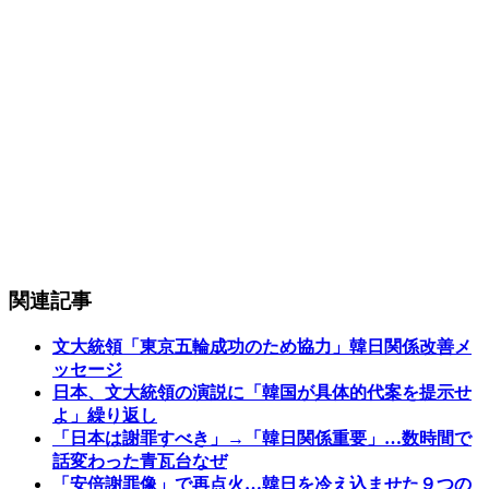
関連記事
文大統領「東京五輪成功のため協力」韓日関係改善メ
ッセージ
日本、文大統領の演説に「韓国が具体的代案を提示せ
よ」繰り返し
「日本は謝罪すべき」→「韓日関係重要」…数時間で
話変わった青瓦台なぜ
「安倍謝罪像」で再点火…韓日を冷え込ませた９つの