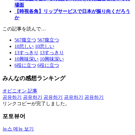
場面
【時視各角】リップサービスで日本が振り向くだろう
か
この記事を読んで…
567
腹立つ
567
腹立つ
10
悲しい
10
悲しい
13
すっきり
13
すっきり
10
興味深い
10
興味深い
6
役に立つ
6
役に立つ
みんなの感想ランキング
オピニオン 記事
공유하기
공유하기
공유하기
공유하기
공유하기
リンクコピーが完了しました。
포토뷰어
뉴스 메뉴 보기