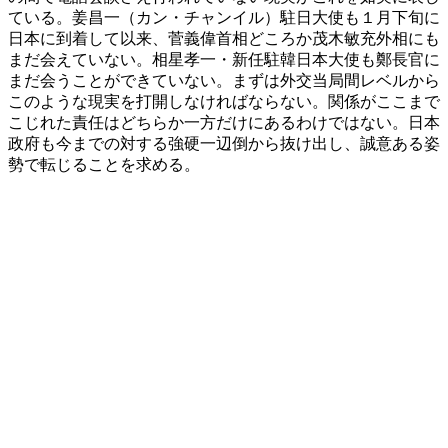
ている。姜昌一（カン・チャンイル）駐日大使も１月下旬に
日本に到着して以来、菅義偉首相どころか茂木敏充外相にも
まだ会えていない。相星孝一・新任駐韓日本大使も鄭長官に
まだ会うことができていない。まずは外交当局間レベルから
このような現実を打開しなければならない。関係がここまで
こじれた責任はどちらか一方だけにあるわけではない。日本
政府も今までの対する強硬一辺倒から抜け出し、誠意ある姿
勢で転じることを求める。