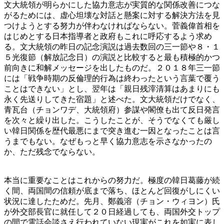
文大統領が明らかにした協力意志が実質的な関係改善につな
がるためには、虚心坦壊な対話と懸案に対する解決方法を見
つけようとする努力が伴わなければならない。菅義偉首相を
はじめとする日本指導者と政府もこれに呼応するよう求め
る。文大統領の昨日の記念演説は過去数回の三一節や８・１
５光復節（解放記念日）の演説と比較すると最も積極的かつ
前向きに和解メッセージを出したものだ。２０１８年三一節
には「戦争時期の反倫理的行為は終わったという言葉で覆う
ことはできない」とし、翌年は「親日残滓清算はあまりにも
永く先送りしてきた宿題」と述べた。文大統領だけでなく、
青瓦台（チョンワデ、大統領府）参謀や閣僚も出て反日発言
を次々と繰り出した。こうしたことが、そうでなくても厳し
い韓日関係を歴代最悪にまで突き進む一因となったことは言
うまでもない。なぜもっと早く協力意志を示さなかったの
か、ただ残念でならない。
本当に重要なことはこれからの努力だ。極度の韓日葛藤が続
く間、両国間の信頼が底まで落ち、ほとんど回復がしにくい
状況に達したためだ。先月、鄭義溶（チョン・ウィヨン）氏
が外交部長官に就任して２０日経過しても、両国外交トップ
の間で電話会談さえ行われていない現実がこれを如実に表し