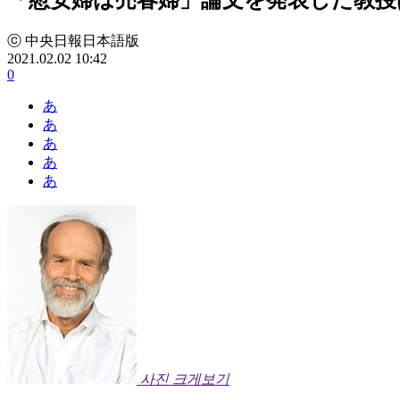
ⓒ 中央日報日本語版
2021.02.02 10:42
0
あ
あ
あ
あ
あ
사진 크게보기