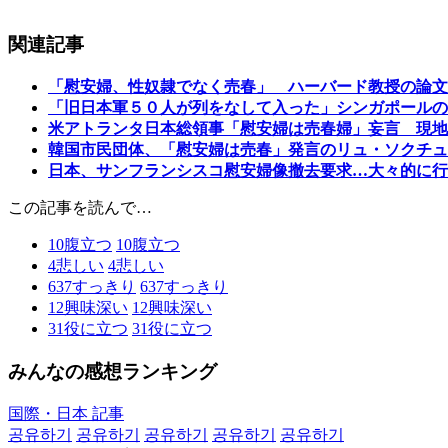
関連記事
「慰安婦、性奴隷でなく売春」 ハーバード教授の論文
「旧日本軍５０人が列をなして入った」シンガポールの
米アトランタ日本総領事「慰安婦は売春婦」妄言 現地
韓国市民団体、「慰安婦は売春」発言のリュ・ソクチュ
日本、サンフランシスコ慰安婦像撤去要求…大々的に行
この記事を読んで…
10
腹立つ
10
腹立つ
4
悲しい
4
悲しい
637
すっきり
637
すっきり
12
興味深い
12
興味深い
31
役に立つ
31
役に立つ
みんなの感想ランキング
国際・日本 記事
공유하기
공유하기
공유하기
공유하기
공유하기