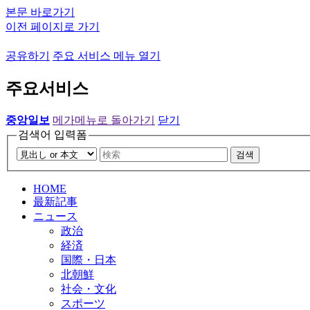
본문 바로가기
이전 페이지로 가기
공유하기
주요 서비스 메뉴 열기
주요서비스
중앙일보
메가메뉴로 돌아가기
닫기
검색어 입력폼
검색
HOME
最新記事
ニュース
政治
経済
国際・日本
北朝鮮
社会・文化
スポーツ