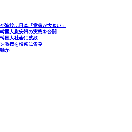
が波紋…日本「意義が大きい」
韓国人慰安婦の実態を公開
韓国人社会に波紋
ン教授を検察に告発
動か