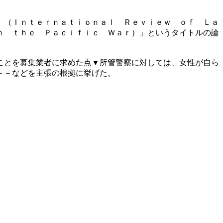
」（Ｉｎｔｅｒｎａｔｉｏｎａｌ Ｒｅｖｉｅｗ ｏｆ Ｌａ
ｎ ｔｈｅ Ｐａｃｉｆｉｃ Ｗａｒ）」というタイトルの論
ことを募集業者に求めた点▼所管警察に対しては、女性が自ら
－－などを主張の根拠に挙げた。