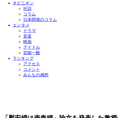
オピニオン
社説
コラム
日本関係のコラム
エンタメ
ドラマ
音楽
映画
アイドル
芸能一般
ランキング
アクセス
コメント
みんなの感想
「慰安婦は売春婦」論文を発表した教授