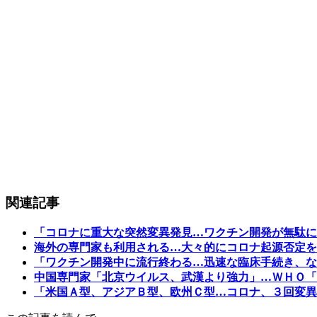
関連記事
「コロナに重大な突然変異発見…ワクチン開発が無駄に
海外の専門家も利用される…大々的にコロナ起源否定を
「ワクチン開発中に流行終わる…迅速な臨床手続き、な
中国専門家「北京ウイルス、武漢より強力」…ＷＨＯ「
「米国Ａ型、アジアＢ型、欧州Ｃ型…コロナ、３回変異