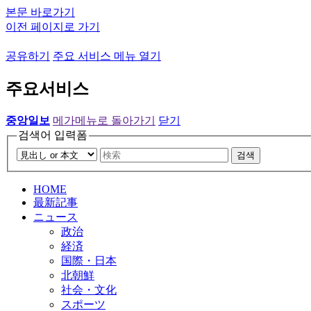
본문 바로가기
이전 페이지로 가기
공유하기
주요 서비스 메뉴 열기
주요서비스
중앙일보
메가메뉴로 돌아가기
닫기
검색어 입력폼
검색
HOME
最新記事
ニュース
政治
経済
国際・日本
北朝鮮
社会・文化
スポーツ