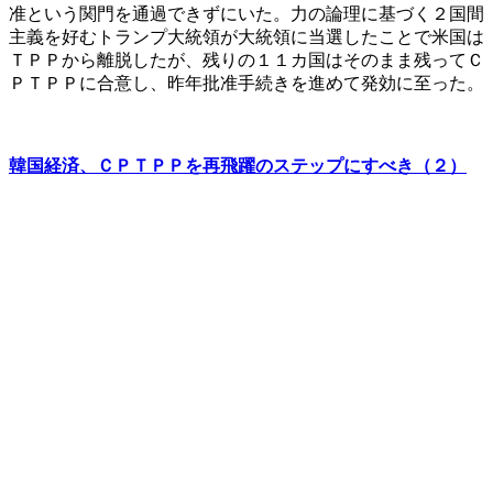
准という関門を通過できずにいた。力の論理に基づく２国間
主義を好むトランプ大統領が大統領に当選したことで米国は
ＴＰＰから離脱したが、残りの１１カ国はそのまま残ってＣ
ＰＴＰＰに合意し、昨年批准手続きを進めて発効に至った。
韓国経済、ＣＰＴＰＰを再飛躍のステップにすべき（２）