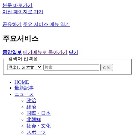
본문 바로가기
이전 페이지로 가기
공유하기
주요 서비스 메뉴 열기
주요서비스
중앙일보
메가메뉴로 돌아가기
닫기
검색어 입력폼
검색
HOME
最新記事
ニュース
政治
経済
国際・日本
北朝鮮
社会・文化
スポーツ