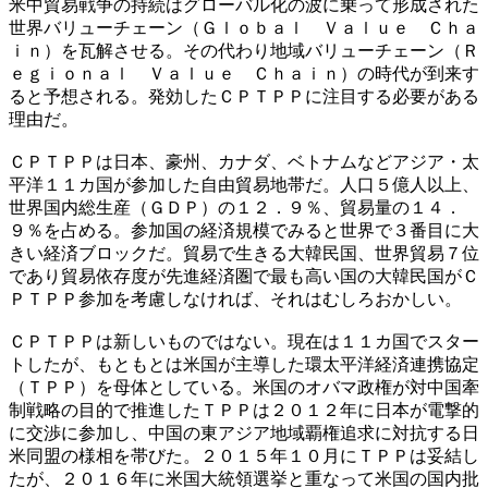
米中貿易戦争の持続はグローバル化の波に乗って形成された
世界バリューチェーン（Ｇｌｏｂａｌ Ｖａｌｕｅ Ｃｈａ
ｉｎ）を瓦解させる。その代わり地域バリューチェーン（Ｒ
ｅｇｉｏｎａｌ Ｖａｌｕｅ Ｃｈａｉｎ）の時代が到来す
ると予想される。発効したＣＰＴＰＰに注目する必要がある
理由だ。
ＣＰＴＰＰは日本、豪州、カナダ、ベトナムなどアジア・太
平洋１１カ国が参加した自由貿易地帯だ。人口５億人以上、
世界国内総生産（ＧＤＰ）の１２．９％、貿易量の１４．
９％を占める。参加国の経済規模でみると世界で３番目に大
きい経済ブロックだ。貿易で生きる大韓民国、世界貿易７位
であり貿易依存度が先進経済圏で最も高い国の大韓民国がＣ
ＰＴＰＰ参加を考慮しなければ、それはむしろおかしい。
ＣＰＴＰＰは新しいものではない。現在は１１カ国でスター
トしたが、もともとは米国が主導した環太平洋経済連携協定
（ＴＰＰ）を母体としている。米国のオバマ政権が対中国牽
制戦略の目的で推進したＴＰＰは２０１２年に日本が電撃的
に交渉に参加し、中国の東アジア地域覇権追求に対抗する日
米同盟の様相を帯びた。２０１５年１０月にＴＰＰは妥結し
たが、２０１６年に米国大統領選挙と重なって米国の国内批