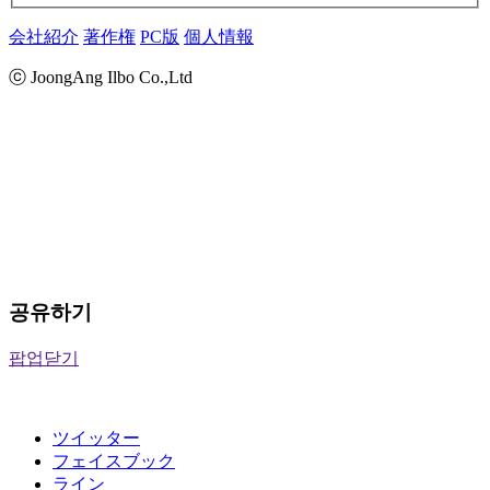
会社紹介
著作権
PC版
個人情報
ⓒ JoongAng Ilbo Co.,Ltd
공유하기
팝업닫기
ツイッター
フェイスブック
ライン