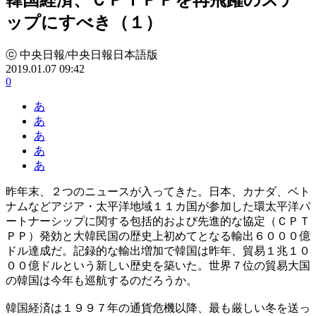
ップにすべき（１）
ⓒ 中央日報/中央日報日本語版
2019.01.07 09:42
0
あ
あ
あ
あ
あ
昨年末、２つのニュースが入ってきた。日本、カナダ、ベト
ナムなどアジア・太平洋地域１１カ国が参加した環太平洋パ
ートナーシップに関する包括的および先進的な協定（ＣＰＴ
ＰＰ）発効と大韓民国の歴史上初めてとなる輸出６０００億
ドル達成だ。記録的な輸出増加で韓国は昨年、貿易１兆１０
００億ドルという新しい歴史を築いた。世界７位の貿易大国
の韓国は今年も巡航するのだろうか。
韓国経済は１９９７年の通貨危機以降、最も厳しい冬を送っ