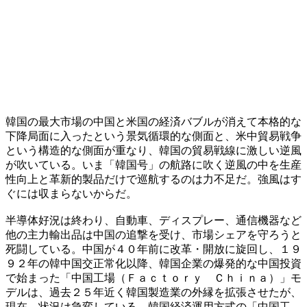
韓国の最大市場の中国と米国の経済バブルが消えて本格的な
下降局面に入ったという景気循環的な側面と、米中貿易戦争
という構造的な側面が重なり、韓国の貿易戦線に激しい逆風
が吹いている。いま「韓国号」の航路に吹く逆風の中を生産
性向上と革新的製品だけで巡航するのは力不足だ。強風はす
ぐには収まらないからだ。
半導体好況は終わり、自動車、ディスプレー、通信機器など
他の主力輸出品は中国の追撃を受け、市場シェアを守ろうと
死闘している。中国が４０年前に改革・開放に旋回し、１９
９２年の韓中国交正常化以降、韓国企業の爆発的な中国投資
で始まった「中国工場（Ｆａｃｔｏｒｙ Ｃｈｉｎａ）」モ
デルは、過去２５年近く韓国製造業の外縁を拡張させたが、
現在、状況は急変している。韓国経済運用方式の「中国工