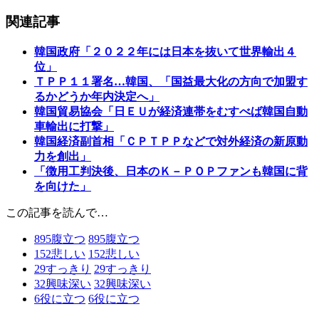
関連記事
韓国政府「２０２２年には日本を抜いて世界輸出４
位」
ＴＰＰ１１署名…韓国、「国益最大化の方向で加盟す
るかどうか年内決定へ」
韓国貿易協会「日ＥＵが経済連帯をむすべば韓国自動
車輸出に打撃」
韓国経済副首相「ＣＰＴＰＰなどで対外経済の新原動
力を創出」
「徴用工判決後、日本のＫ－ＰＯＰファンも韓国に背
を向けた」
この記事を読んで…
895
腹立つ
895
腹立つ
152
悲しい
152
悲しい
29
すっきり
29
すっきり
32
興味深い
32
興味深い
6
役に立つ
6
役に立つ