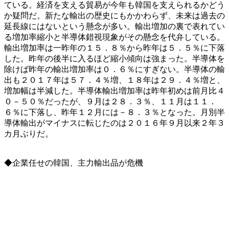
ている。経済を支える貿易が今年も韓国を支えられるかどう
か疑問だ。新たな輸出の歴史にもかかわらず、未来は過去の
延長線にはないという懸念が多い。輸出増加の裏で表れてい
る増加率縮小と半導体錯視現象がその懸念を代弁している。
輸出増加率は一昨年の１５．８％から昨年は５．５％に下落
した。昨年の後半に入るほど縮小傾向は強まった。半導体を
除けば昨年の輸出増加率は０．６％にすぎない。半導体の輸
出も２０１７年は５７．４％増、１８年は２９．４％増と、
増加幅は半減した。半導体輸出増加率は昨年初めは前月比４
０－５０％だったが、９月は２８．３％、１１月は１１．
６％に下落し、昨年１２月には－８．３％となった。月別半
導体輸出がマイナスに転じたのは２０１６年９月以来２年３
カ月ぶりだ。
◆企業任せの韓国、主力輸出品が危機