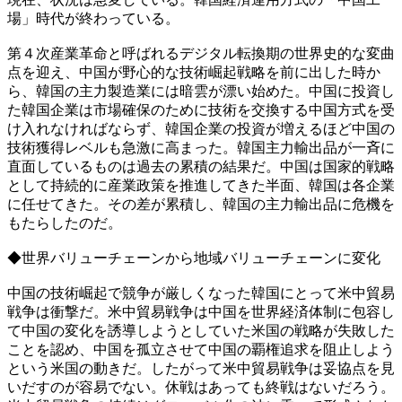
場」時代が終わっている。
第４次産業革命と呼ばれるデジタル転換期の世界史的な変曲
点を迎え、中国が野心的な技術崛起戦略を前に出した時か
ら、韓国の主力製造業には暗雲が漂い始めた。中国に投資し
た韓国企業は市場確保のために技術を交換する中国方式を受
け入れなければならず、韓国企業の投資が増えるほど中国の
技術獲得レベルも急激に高まった。韓国主力輸出品が一斉に
直面しているものは過去の累積の結果だ。中国は国家的戦略
として持続的に産業政策を推進してきた半面、韓国は各企業
に任せてきた。その差が累積し、韓国の主力輸出品に危機を
もたらしたのだ。
◆世界バリューチェーンから地域バリューチェーンに変化
中国の技術崛起で競争が厳しくなった韓国にとって米中貿易
戦争は衝撃だ。米中貿易戦争は中国を世界経済体制に包容し
て中国の変化を誘導しようとしていた米国の戦略が失敗した
ことを認め、中国を孤立させて中国の覇権追求を阻止しよう
という米国の動きだ。したがって米中貿易戦争は妥協点を見
いだすのが容易でない。休戦はあっても終戦はないだろう。