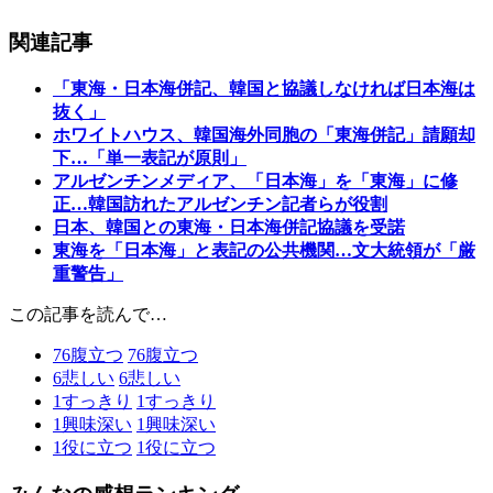
関連記事
「東海・日本海併記、韓国と協議しなければ日本海は
抜く」
ホワイトハウス、韓国海外同胞の「東海併記」請願却
下…「単一表記が原則」
アルゼンチンメディア、「日本海」を「東海」に修
正…韓国訪れたアルゼンチン記者らが役割
日本、韓国との東海・日本海併記協議を受諾
東海を「日本海」と表記の公共機関…文大統領が「厳
重警告」
この記事を読んで…
76
腹立つ
76
腹立つ
6
悲しい
6
悲しい
1
すっきり
1
すっきり
1
興味深い
1
興味深い
1
役に立つ
1
役に立つ