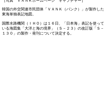
［写真 ＶＡＮＫホームページ キャプチャー］
韓国の外交関連市民団体「ＶＡＮＫ（バンク）」が製作した
東海単独表記地図。
国際水路機関（ＩＨＯ）は１６日、「日本海」表記を使って
いる海図集「大洋と海の境界」（Ｓ－２３）の改訂版「Ｓ－
１３０」の製作・発刊について決定する。