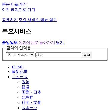
본문 바로가기
이전 페이지로 가기
공유하기
주요 서비스 메뉴 열기
주요서비스
중앙일보
메가메뉴로 돌아가기
닫기
검색어 입력폼
검색
HOME
最新記事
ニュース
政治
経済
国際・日本
北朝鮮
社会・文化
スポーツ