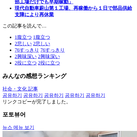
部工場だけでも早期稼動」
現代自動車蔚山第１工場、再稼働から１日で部品供給
支障により再休業
この記事を読んで…
1
腹立つ
1
腹立つ
2
悲しい
2
悲しい
76
すっきり
76
すっきり
2
興味深い
2
興味深い
2
役に立つ
2
役に立つ
みんなの感想ランキング
社会・文化 記事
공유하기
공유하기
공유하기
공유하기
공유하기
リンクコピーが完了しました。
포토뷰어
뉴스 메뉴 보기