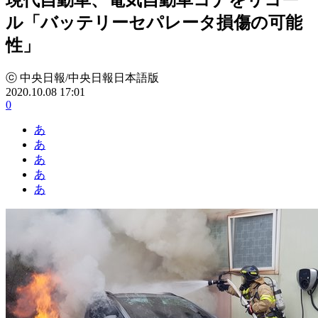
ル「バッテリーセパレータ損傷の可能
性」
ⓒ 中央日報/中央日報日本語版
2020.10.08 17:01
0
あ
あ
あ
あ
あ