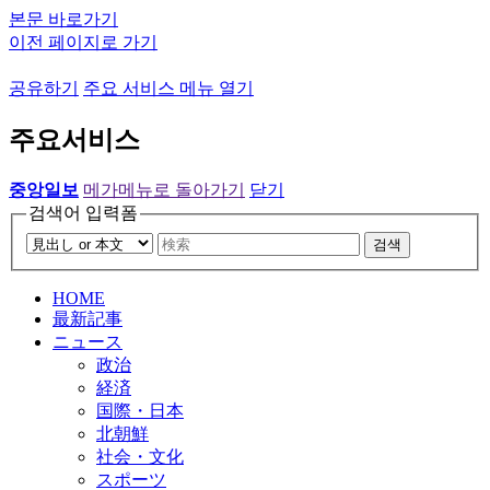
본문 바로가기
이전 페이지로 가기
공유하기
주요 서비스 메뉴 열기
주요서비스
중앙일보
메가메뉴로 돌아가기
닫기
검색어 입력폼
검색
HOME
最新記事
ニュース
政治
経済
国際・日本
北朝鮮
社会・文化
スポーツ