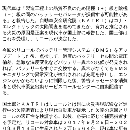
現代車は「製造工程上の品質不良のため陽極（＋）板と陰極
（－）板の間のバッテリーセパレータが損傷する可能性があ
る」と報告した。自動車安全研究院（ＫＡＴＲＩ）はコナ・
エレクトリックの欠陥調査を進めてきたが、有力と推定され
る火災の原因是正案を現代車が国土部に報告した。国土部は
これを受理し、リコールが決定した。
今回のリコールでバッテリー管理システム（ＢＭＳ）をアッ
プデートした後、点検して、過度のバッテリーセル間の電圧
偏差、急激な温度変化などバッテリー異常の兆候が発見され
れば、バッテリーをすぐに交換する。異常がなくてもＢＭＳ
モニタリングで異常変化が検出されれば充電を停止し、エン
ジンがかからないように制限した後、警告メッセージを消費
者と現代車緊急出動サービスコールセンターに自動配信す
る。
国土部とＫＡＴＲＩはリコールとは別に火災再現試験など進
行中の欠陥調査により現代自動車が提示した欠陥の原因とリ
コールの適正性を検証する。以後、必要に応じて補完措置す
る予定だ。リコール対象車は２０１７年９月２９日～２０２
０年３月１３日に生産された２万５５６４台、現代車は所有