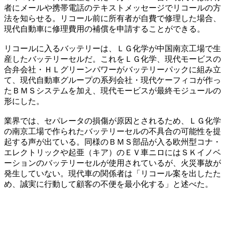
者にメールや携帯電話のテキストメッセージでリコールの方
法を知らせる。リコール前に所有者が自費で修理した場合、
現代自動車に修理費用の補償を申請することができる。
リコールに入るバッテリーは、ＬＧ化学が中国南京工場で生
産したバッテリーセルだ。これをＬＧ化学、現代モービスの
合弁会社・ＨＬグリーンパワーがバッテリーパックに組み立
て、現代自動車グループの系列会社・現代ケーフィコが作っ
たＢＭＳシステムを加え、現代モービスが最終モジュールの
形にした。
業界では、セパレータの損傷が原因とされるため、ＬＧ化学
の南京工場で作られたバッテリーセルの不具合の可能性を提
起する声が出ている。同様のＢＭＳ部品が入る欧州型コナ・
エレクトリックや起亜（キア）のＥＶ車ニロにはＳＫイノベ
ーションのバッテリーセルが使用されているが、火災事故が
発生していない。現代車の関係者は「リコール案を出したた
め、誠実に行動して顧客の不便を最小化する」と述べた。