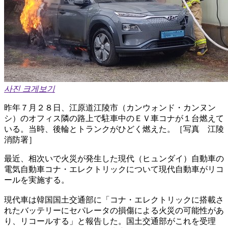
사진 크게보기
昨年７月２８日、江原道江陵市（カンウォンド・カンヌン
シ）のオフィス隣の路上で駐車中のＥＶ車コナが１台燃えて
いる。当時、後輪とトランクがひどく燃えた。［写真 江陵
消防署］
最近、相次いで火災が発生した現代（ヒュンダイ）自動車の
電気自動車コナ・エレクトリックについて現代自動車がリコ
ールを実施する。
現代車は韓国国土交通部に「コナ・エレクトリックに搭載さ
れたバッテリーにセパレータの損傷による火災の可能性があ
り、リコールする」と報告した。国土交通部がこれを受理