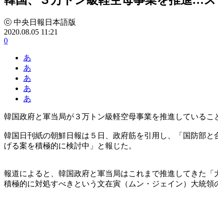
ⓒ 中央日報日本語版
2020.08.05 11:21
0
あ
あ
あ
あ
あ
韓国政府と軍当局が３万トン級軽空母事業を推進しているこ
韓国日刊紙の朝鮮日報は５日、政府筋を引用し、「国防部と
げる案を積極的に検討中」と報じた。
報道によると、韓国政府と軍当局はこれまで推進してきた「
積極的に対処すべきという文在寅（ムン・ジェイン）大統領