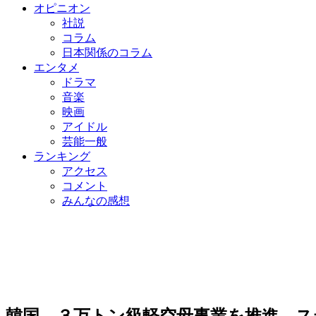
オピニオン
社説
コラム
日本関係のコラム
エンタメ
ドラマ
音楽
映画
アイドル
芸能一般
ランキング
アクセス
コメント
みんなの感想
韓国、３万トン級軽空母事業を推進…ス