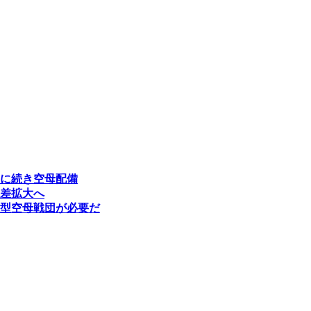
に続き空母配備
差拡大へ
型空母戦団が必要だ