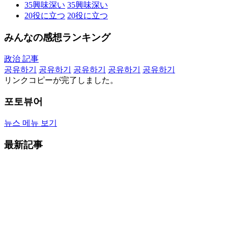
35
興味深い
35
興味深い
20
役に立つ
20
役に立つ
みんなの感想ランキング
政治 記事
공유하기
공유하기
공유하기
공유하기
공유하기
リンクコピーが完了しました。
포토뷰어
뉴스 메뉴 보기
最新記事