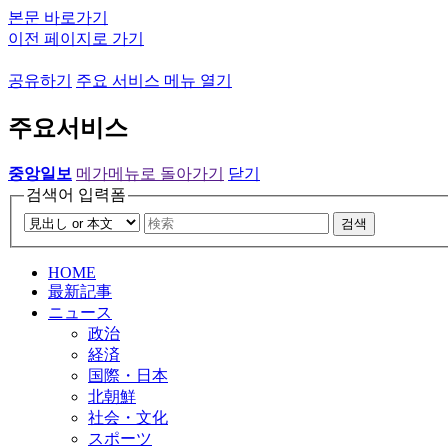
본문 바로가기
이전 페이지로 가기
공유하기
주요 서비스 메뉴 열기
주요서비스
중앙일보
메가메뉴로 돌아가기
닫기
검색어 입력폼
검색
HOME
最新記事
ニュース
政治
経済
国際・日本
北朝鮮
社会・文化
スポーツ