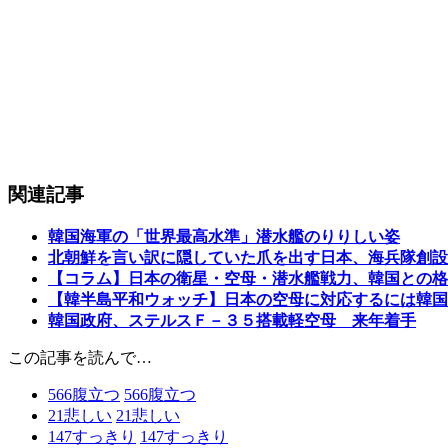
関連記事
韓国海軍の「世界最高水準」潜水艦のりりしい姿
北朝鮮を言い訳に隠していた爪を出す日本、海兵隊創設
【コラム】日本の衛星・空母・潜水艦戦力、韓国との格
【韓半島平和ウォッチ】日本の空母に対応するには韓国
韓国政府、ステルスＦ－３５搭載軽空母 来年着手
この記事を読んで…
566
腹立つ
566
腹立つ
21
悲しい
21
悲しい
147
すっきり
147
すっきり