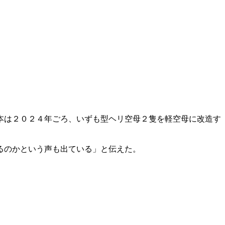
本は２０２４年ごろ、いずも型ヘリ空母２隻を軽空母に改造す
るのかという声も出ている」と伝えた。