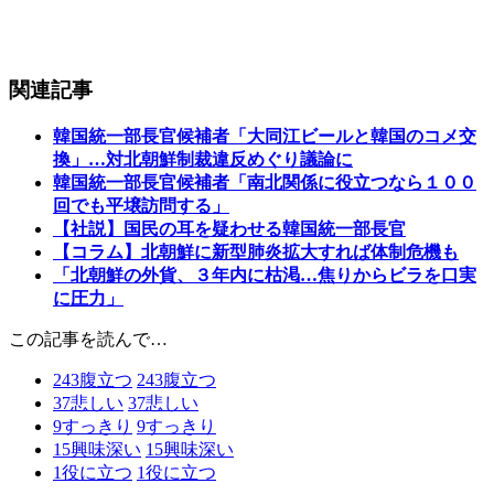
関連記事
韓国統一部長官候補者「大同江ビールと韓国のコメ交
換」…対北朝鮮制裁違反めぐり議論に
韓国統一部長官候補者「南北関係に役立つなら１００
回でも平壌訪問する」
【社説】国民の耳を疑わせる韓国統一部長官
【コラム】北朝鮮に新型肺炎拡大すれば体制危機も
「北朝鮮の外貨、３年内に枯渇…焦りからビラを口実
に圧力」
この記事を読んで…
243
腹立つ
243
腹立つ
37
悲しい
37
悲しい
9
すっきり
9
すっきり
15
興味深い
15
興味深い
1
役に立つ
1
役に立つ