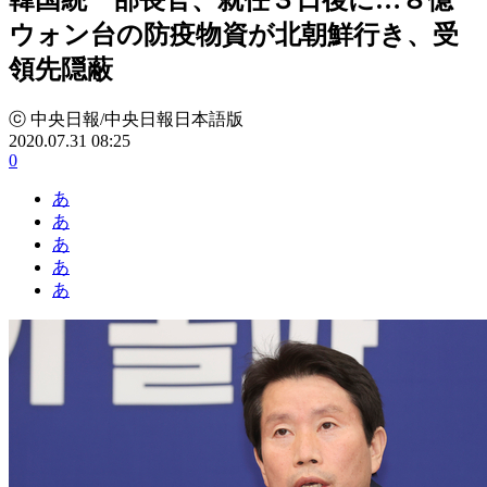
ウォン台の防疫物資が北朝鮮行き、受
領先隠蔽
ⓒ 中央日報/中央日報日本語版
2020.07.31 08:25
0
あ
あ
あ
あ
あ