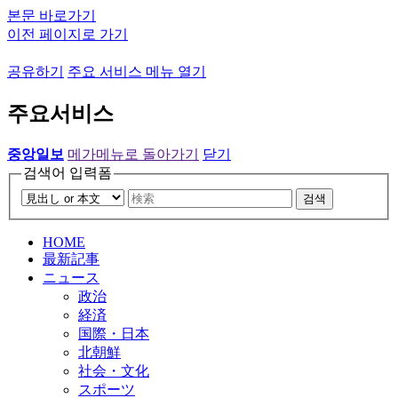
본문 바로가기
이전 페이지로 가기
공유하기
주요 서비스 메뉴 열기
주요서비스
중앙일보
메가메뉴로 돌아가기
닫기
검색어 입력폼
검색
HOME
最新記事
ニュース
政治
経済
国際・日本
北朝鮮
社会・文化
スポーツ