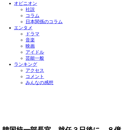
オピニオン
社説
コラム
日本関係のコラム
エンタメ
ドラマ
音楽
映画
アイドル
芸能一般
ランキング
アクセス
コメント
みんなの感想
韓国統一部長官、就任３日後に…８億