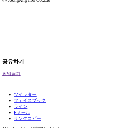
ⓒ JoongAng Ilbo Co.,Ltd
공유하기
팝업닫기
ツイッター
フェイスブック
ライン
Eメール
リンクコピー