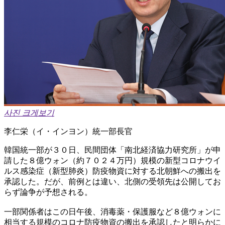
사진 크게보기
李仁栄（イ・インヨン）統一部長官
韓国統一部が３０日、民間団体「南北経済協力研究所」が申
請した８億ウォン（約７０２４万円）規模の新型コロナウイ
ルス感染症（新型肺炎）防疫物資に対する北朝鮮への搬出を
承認した。だが、前例とは違い、北側の受領先は公開してお
らず論争が予想される。
一部関係者はこの日午後、消毒薬・保護服など８億ウォンに
相当する規模のコロナ防疫物資の搬出を承認したと明らかに