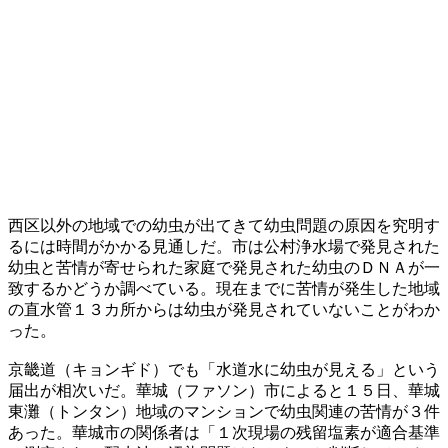
西区以外の地域での幼虫が出てきて幼虫問題の原因を究明す
るには時間がかかる見通しだ。市は公村浄水場で発見された
幼虫と苦情が寄せられた家庭で発見された幼虫のＤＮＡが一
致するかどうか調べている。現在までに苦情が発生した地域
の直水管１３カ所からは幼虫が発見されていないことがわか
った。
京畿道（キョンギド）でも「水道水に幼虫が見える」という
届出が相次いだ。華城（ファソン）市によると１５日、華城
東灘（トンタン）地域のマンションで幼虫関連の苦情が３件
あった。華城市の関係者は「１次現場の残留塩素が適合基準