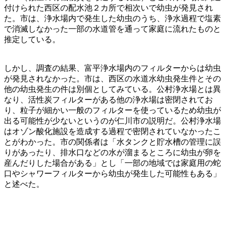
付けられた西区の配水池２カ所で相次いで幼虫が発見され
た。市は、浄水場内で発生した幼虫のうち、浄水過程で塩素
で消滅しなかった一部の水道管を通って家庭に流れたものと
推定している。
しかし、調査の結果、富平浄水場内のフィルターからは幼虫
が発見されなかった。市は、西区の水道水幼虫発生件とその
他の幼虫発生の件は別個としてみている。公村浄水場とは異
なり、活性炭フィルターがある他の浄水場は密閉されてお
り、粒子が細かい一般のフィルターを使っているため幼虫が
出る可能性が少ないというのが仁川市の説明だ。公村浄水場
はオゾン酸化施設を造成する過程で密閉されていなかったこ
とがわかった。市の関係者は「水タンクと貯水槽の管理に誤
りがあったり、排水口などの水が溜まるところに幼虫が卵を
産んだりした場合がある」とし「一部の地域では家庭用の蛇
口やシャワーフィルターから幼虫が発生した可能性もある」
と述べた。