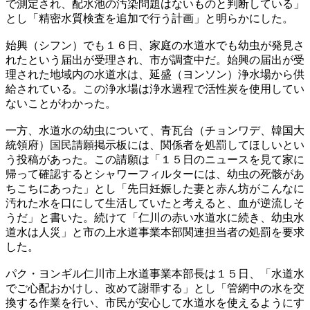
で測定され、配水池の汚染問題はないものと判断している」
とし「精密水質検査を追加で行う計画」と明らかにした。
始興（シフン）でも１６日、家庭の水道水でも幼虫が発見さ
れたという届出が受理され、市が調査中だ。始興の届出が受
理された地域内の水道水は、延盛（ヨンソン）浄水場から供
給されている。この浄水場は浄水過程で活性炭を使用してい
ないことがわかった。
一方、水道水の幼虫について、青瓦台（チョンワデ、韓国大
統領府）国民請願掲示板には、関係者を処罰してほしいとい
う投稿があった。この請願は「１５日のニュースを見て家に
帰って確認するとシャワーフィルターには、幼虫の死骸があ
ちこちにあった」とし「先日妊娠した妻と赤ん坊がこんなに
汚れた水を口にして生活していたと考えると、血が逆流しそ
うだ」と書いた。続けて「仁川の赤い水道水に続き、幼虫水
道水は人災」と市の上水道事業本部関連担当者の処罰を要求
した。
パク・ヨンギル仁川市上水道事業本部長は１５日、「水道水
でご心配おかけし、改めて謝罪する」とし「管網中の水を交
換する作業を行い、市民が安心して水道水を使えるようにす