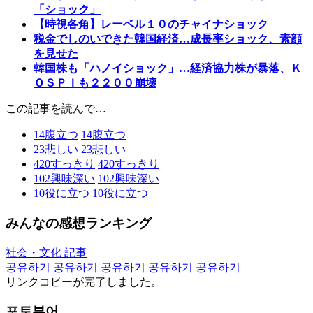
「ショック」
【時視各角】レーベル１０のチャイナショック
税金でしのいできた韓国経済…成長率ショック、素顔
を見せた
韓国株も「ハノイショック」…経済協力株が暴落、Ｋ
ＯＳＰＩも２２００崩壊
この記事を読んで…
14
腹立つ
14
腹立つ
23
悲しい
23
悲しい
420
すっきり
420
すっきり
102
興味深い
102
興味深い
10
役に立つ
10
役に立つ
みんなの感想ランキング
社会・文化 記事
공유하기
공유하기
공유하기
공유하기
공유하기
リンクコピーが完了しました。
포토뷰어