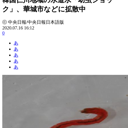
ク」、華城市などに拡散中
ⓒ 中央日報/中央日報日本語版
2020.07.16 16:12
0
あ
あ
あ
あ
あ