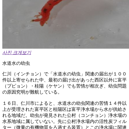
사진 크게보기
水道水の幼虫
仁川（インチョン）で「水道水の幼虫」関連の届出が１００
件以上寄せられた中、最初の届け出があった西区以外に富平
（プピョン）・桂陽（ケヤン）でも苦情が相次ぎ、幼虫問題
の原因究明が難航している。
１６日、仁川市によると、水道水の幼虫関連の苦情１４件以
上が受理された富平区と桂陽区は富平浄水場から水が供給さ
れる地域だ。幼虫が発見された公村（コンチョン）浄水場の
水系地域に属していない。先に公村浄水場内の活性炭フィル
ター（微量の有機物質をろ過する装置）とこの浄水場に関連