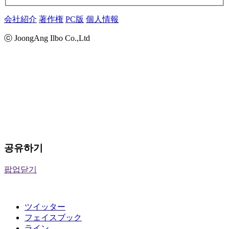
会社紹介
著作権
PC版
個人情報
ⓒ JoongAng Ilbo Co.,Ltd
공유하기
팝업닫기
ツイッター
フェイスブック
ライン