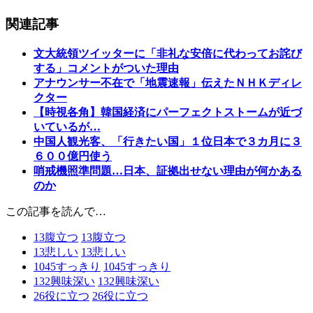
関連記事
文大統領ツイッターに「非礼な安倍に代わってお詫び
する」コメントがついた理由
アナウンサー不在で「地震速報」伝えたＮＨＫディレ
クター
【時視各角】韓国経済にパーフェクトストームが近づ
いているが…
中国人観光客、「行きたい国」１位日本で３カ月に３
６００億円使う
哨戒機照準問題…日本、証拠出せない理由が何かある
のか
この記事を読んで…
13
腹立つ
13
腹立つ
13
悲しい
13
悲しい
1045
すっきり
1045
すっきり
132
興味深い
132
興味深い
26
役に立つ
26
役に立つ