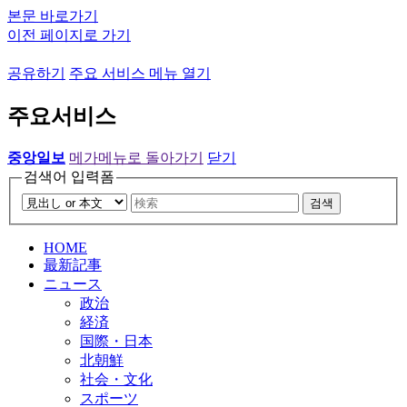
본문 바로가기
이전 페이지로 가기
공유하기
주요 서비스 메뉴 열기
주요서비스
중앙일보
메가메뉴로 돌아가기
닫기
검색어 입력폼
검색
HOME
最新記事
ニュース
政治
経済
国際・日本
北朝鮮
社会・文化
スポーツ