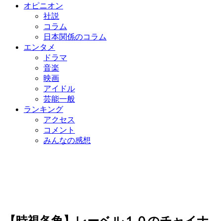
オピニオン
社説
コラム
日本関係のコラム
エンタメ
ドラマ
音楽
映画
アイドル
芸能一般
ランキング
アクセス
コメント
みんなの感想
【時視各角】レーベル１０のチャイナ