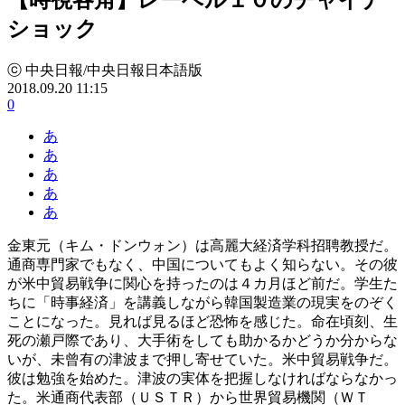
ショック
ⓒ 中央日報/中央日報日本語版
2018.09.20 11:15
0
あ
あ
あ
あ
あ
金東元（キム・ドンウォン）は高麗大経済学科招聘教授だ。
通商専門家でもなく、中国についてもよく知らない。その彼
が米中貿易戦争に関心を持ったのは４カ月ほど前だ。学生た
ちに「時事経済」を講義しながら韓国製造業の現実をのぞく
ことになった。見れば見るほど恐怖を感じた。命在頃刻、生
死の瀬戸際であり、大手術をしても助かるかどうか分からな
いが、未曾有の津波まで押し寄せていた。米中貿易戦争だ。
彼は勉強を始めた。津波の実体を把握しなければならなかっ
た。米通商代表部（ＵＳＴＲ）から世界貿易機関（ＷＴ