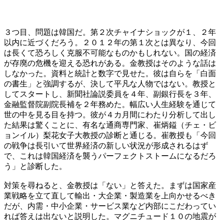
３つ目、問題は韓国だ。第２次チャイナショックが１、２年
以内に近づくだろう。２０１２年の第１次とは異なり、今回
は長くて恐ろしく克服不可能なものかもしれない。国の経済
が存廃の危機を迎える恐れがある。金教授はそのような話は
しなかった。資料と統計と数字で見せた。彼は自らを「白面
の書生」と強調するが、決して平凡な人物ではない。教授と
してスタートし、新聞社論説委員を４年、副銀行長を３年、
金融監督院副院長補を２年務めた。幅広い人生経験を通じて
世の中を見る目を持つ。彼が４カ月間にわたり分析して出し
た結果は驚くことに、有名な通商専門家、崔炳鎰（チェ・ビ
ョンイル）梨花女子大教授の診断と通じる。崔教授も「今回
の戦争は長引いて世界経済の新しい状況が形成されるはず
で、これは韓国経済を襲うパーフェクトストームになるだろ
う」と診断した。
対策を尋ねると、金教授は「ない」と答えた。まずは国家産
業戦略を立て直して輸出・大企業・製造業を上向かせるべき
だが、内需・中小企業・サービス業など内部にこだわってい
れば答えは出ないと説明した。マグニチュード１０の地震が