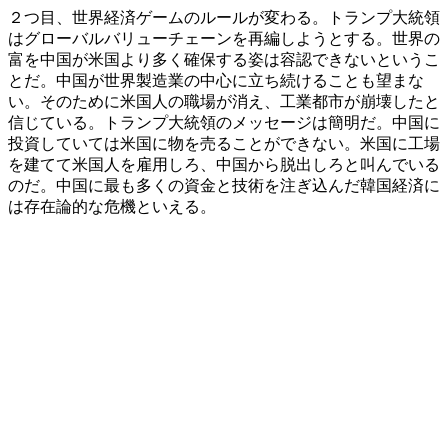
２つ目、世界経済ゲームのルールが変わる。トランプ大統領
はグローバルバリューチェーンを再編しようとする。世界の
富を中国が米国より多く確保する姿は容認できないというこ
とだ。中国が世界製造業の中心に立ち続けることも望まな
い。そのために米国人の職場が消え、工業都市が崩壊したと
信じている。トランプ大統領のメッセージは簡明だ。中国に
投資していては米国に物を売ることができない。米国に工場
を建てて米国人を雇用しろ、中国から脱出しろと叫んでいる
のだ。中国に最も多くの資金と技術を注ぎ込んだ韓国経済に
は存在論的な危機といえる。