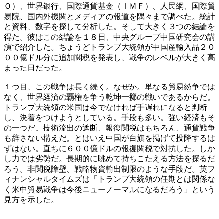
Ｏ）、世界銀行、国際通貨基金（ＩＭＦ）、人民網、国際貿
易院、国内外機関とメディアの報道を隅々まで調べた。統計
と資料、数字を探して分析した。そして大きく３つの結論を
得た。彼はこの結論を１８日、中央グループ中国研究会の講
演で紹介した。ちょうどトランプ大統領が中国産輸入品２０
００億ドル分に追加関税を発表し、戦争のレベルが大きく高
まった日だった。
１つ目、この戦争は長く続く。なぜか。単なる貿易紛争では
なく、世界経済の覇権を争う乾坤一擲の戦いであるからだ。
トランプ大統領の米国は今でなければ手遅れになると判断
し、決着をつけようとしている。手段も多い。強い経済もそ
の一つだ。技術流出の遮断、報復関税はもちろん、通貨戦争
も辞さない構えだ。とはいえ中国が白旗を掲げて投降するは
ずはない。直ちに６００億ドルの報復関税で対抗した。しか
し力では劣勢だ。長期的に眺めて持ちこたえる方法を探るだ
ろう。非関税障壁、戦略物資輸出制限のような手段だ。英フ
ィナンシャルタイムズは「トランプ大統領の任期とは関係な
く米中貿易戦争は今後ニューノーマルになるだろう」という
見方を示した。