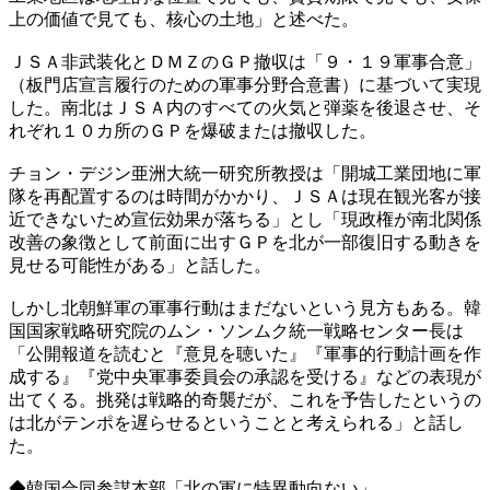
上の価値で見ても、核心の土地」と述べた。
ＪＳＡ非武装化とＤＭＺのＧＰ撤収は「９・１９軍事合意」
（板門店宣言履行のための軍事分野合意書）に基づいて実現
した。南北はＪＳＡ内のすべての火気と弾薬を後退させ、そ
れぞれ１０カ所のＧＰを爆破または撤収した。
チョン・デジン亜洲大統一研究所教授は「開城工業団地に軍
隊を再配置するのは時間がかかり、ＪＳＡは現在観光客が接
近できないため宣伝効果が落ちる」とし「現政権が南北関係
改善の象徴として前面に出すＧＰを北が一部復旧する動きを
見せる可能性がある」と話した。
しかし北朝鮮軍の軍事行動はまだないという見方もある。韓
国国家戦略研究院のムン・ソンムク統一戦略センター長は
「公開報道を読むと『意見を聴いた』『軍事的行動計画を作
成する』『党中央軍事委員会の承認を受ける』などの表現が
出てくる。挑発は戦略的奇襲だが、これを予告したというの
は北がテンポを遅らせるということと考えられる」と話し
た。
◆韓国合同参謀本部「北の軍に特異動向ない」