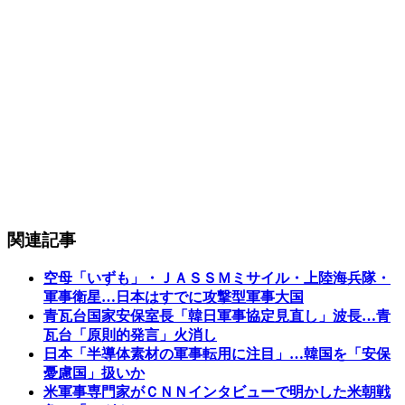
関連記事
空母「いずも」・ＪＡＳＳＭミサイル・上陸海兵隊・
軍事衛星…日本はすでに攻撃型軍事大国
青瓦台国家安保室長「韓日軍事協定見直し」波長…青
瓦台「原則的発言」火消し
日本「半導体素材の軍事転用に注目」…韓国を「安保
憂慮国」扱いか
米軍事専門家がＣＮＮインタビューで明かした米朝戦