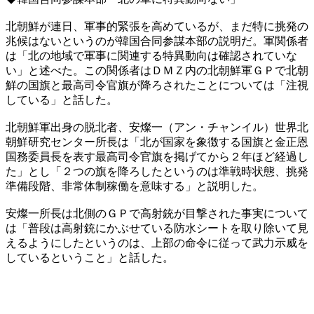
北朝鮮が連日、軍事的緊張を高めているが、まだ特に挑発の
兆候はないというのが韓国合同参謀本部の説明だ。軍関係者
は「北の地域で軍事に関連する特異動向は確認されていな
い」と述べた。この関係者はＤＭＺ内の北朝鮮軍ＧＰで北朝
鮮の国旗と最高司令官旗が降ろされたことについては「注視
している」と話した。
北朝鮮軍出身の脱北者、安燦一（アン・チャンイル）世界北
朝鮮研究センター所長は「北が国家を象徴する国旗と金正恩
国務委員長を表す最高司令官旗を掲げてから２年ほど経過し
た」とし「２つの旗を降ろしたというのは準戦時状態、挑発
準備段階、非常体制稼働を意味する」と説明した。
安燦一所長は北側のＧＰで高射銃が目撃された事実について
は「普段は高射銃にかぶせている防水シートを取り除いて見
えるようにしたというのは、上部の命令に従って武力示威を
しているということ」と話した。