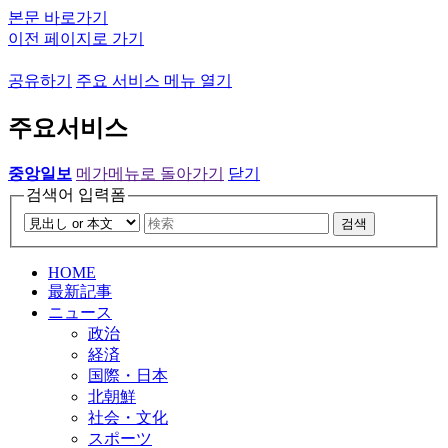
본문 바로가기
이전 페이지로 가기
공유하기
주요 서비스 메뉴 열기
주요서비스
중앙일보
메가메뉴로 돌아가기
닫기
검색어 입력폼
검색
HOME
最新記事
ニュース
政治
経済
国際・日本
北朝鮮
社会・文化
スポーツ