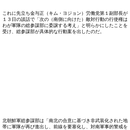
これに先立ち金与正（キム・ヨジョン）労働党第１副部長が
１３日の談話で「次の（南側に向けた）敵対行動の行使権は
わが軍隊の総参謀部に委譲する考え」と明らかにしたことを
受け、総参謀部が具体的な行動案を出したのだ。
北朝鮮軍総参謀部は「南北の合意に基づき非武装化された地
帯に軍隊が再び進出し、前線を要塞化し、対南軍事的警戒を