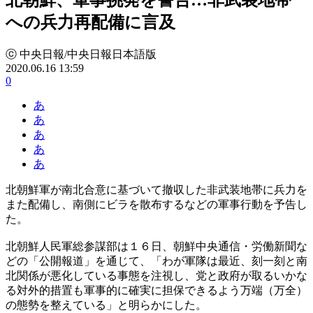
への兵力再配備に言及
ⓒ 中央日報/中央日報日本語版
2020.06.16 13:59
0
あ
あ
あ
あ
あ
北朝鮮軍が南北合意に基づいて撤収した非武装地帯に兵力を
また配備し、南側にビラを散布するなどの軍事行動を予告し
た。
北朝鮮人民軍総参謀部は１６日、朝鮮中央通信・労働新聞な
どの「公開報道」を通じて、「わが軍隊は最近、刻一刻と南
北関係が悪化している事態を注視し、党と政府が取るいかな
る対外的措置も軍事的に確実に担保できるよう万端（万全）
の態勢を整えている」と明らかにした。