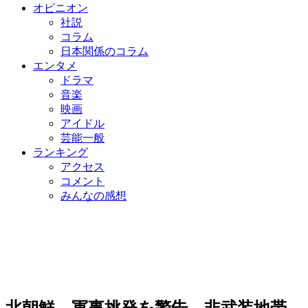
オピニオン
社説
コラム
日本関係のコラム
エンタメ
ドラマ
音楽
映画
アイドル
芸能一般
ランキング
アクセス
コメント
みんなの感想
北朝鮮、軍事挑発を警告…非武装地帯