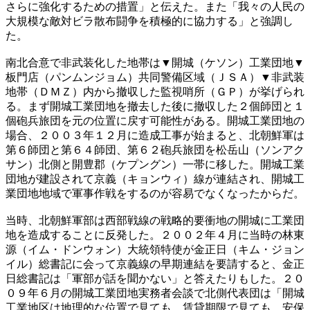
さらに強化するための措置」と伝えた。また「我々の人民の
大規模な敵対ビラ散布闘争を積極的に協力する」と強調し
た。
南北合意で非武装化した地帯は▼開城（ケソン）工業団地▼
板門店（パンムンジョム）共同警備区域（ＪＳＡ）▼非武装
地帯（ＤＭＺ）内から撤収した監視哨所（ＧＰ）が挙げられ
る。まず開城工業団地を撤去した後に撤収した２個師団と１
個砲兵旅団を元の位置に戻す可能性がある。開城工業団地の
場合、２００３年１２月に造成工事が始まると、北朝鮮軍は
第６師団と第６４師団、第６２砲兵旅団を松岳山（ソンアク
サン）北側と開豊郡（ケプングン）一帯に移した。開城工業
団地が建設されて京義（キョンウィ）線が連結され、開城工
業団地地域で軍事作戦をするのが容易でなくなったからだ。
当時、北朝鮮軍部は西部戦線の戦略的要衝地の開城に工業団
地を造成することに反発した。２００２年４月に当時の林東
源（イム・ドンウォン）大統領特使が金正日（キム・ジョン
イル）総書記に会って京義線の早期連結を要請すると、金正
日総書記は「軍部が話を聞かない」と答えたりもした。２０
０９年６月の開城工業団地実務者会談で北側代表団は「開城
工業地区は地理的な位置で見ても、賃貸期限で見ても、安保