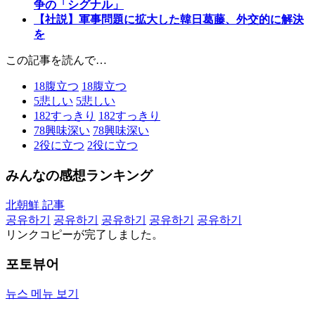
争の「シグナル」
【社説】軍事問題に拡大した韓日葛藤、外交的に解決
を
この記事を読んで…
18
腹立つ
18
腹立つ
5
悲しい
5
悲しい
182
すっきり
182
すっきり
78
興味深い
78
興味深い
2
役に立つ
2
役に立つ
みんなの感想ランキング
北朝鮮 記事
공유하기
공유하기
공유하기
공유하기
공유하기
リンクコピーが完了しました。
포토뷰어
뉴스 메뉴 보기