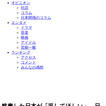
オピニオン
社説
コラム
日本関係のコラム
エンタメ
ドラマ
音楽
映画
アイドル
芸能一般
ランキング
アクセス
コメント
みんなの感想
略奪した日本が「返してほしい」…日