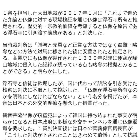
１審を担当した大田地裁が２０１７年１月に「これまで進め
た弁論と仏像に対する現場検証を通じ仏像は浮石寺所有と推
定される。歴史的・宗教的価値を考慮すると仏像を原告であ
る浮石寺に引き渡す義務がある」と判決した。
当時裁判所は「贈与と売買など正常な方法ではなく盗難・略
奪などの方法で対馬に移された後に安置されたと推定され
る。高麗史にも仏像が製作された１３３０年以降に倭寇が瑞
山地域に侵入した記録が残っている点も略奪の根拠とみるこ
とができる」と明らかにした。
浮石寺と信徒は歓迎したが、国に代わって訴訟を引き受けた
検察は判決に不服として控訴した。「仏像が浮石寺所有なの
かを明確にしなければならない」という名分を掲げたが、本
音は日本との外交的摩擦を懸念した措置だった。
観音菩薩坐像が窃盗犯によって韓国に持ち込まれた事実が明
らかになると日本政府は多様な外交チャンネルを通じ仏像返
還を要求した。１審判決直後には日本の菅義偉官房長官が
「こうした判決が下されたことはきわめて遺憾」として抗議