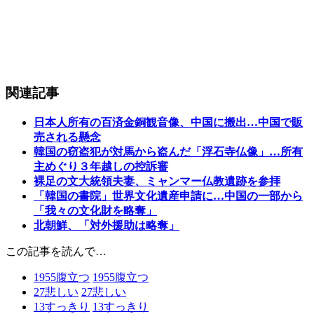
関連記事
日本人所有の百済金銅観音像、中国に搬出…中国で販
売される懸念
韓国の窃盗犯が対馬から盗んだ「浮石寺仏像」…所有
主めぐり３年越しの控訴審
裸足の文大統領夫妻、ミャンマー仏教遺跡を参拝
「韓国の書院」世界文化遺産申請に…中国の一部から
「我々の文化財を略奪」
北朝鮮、「対外援助は略奪」
この記事を読んで…
1955
腹立つ
1955
腹立つ
27
悲しい
27
悲しい
13
すっきり
13
すっきり