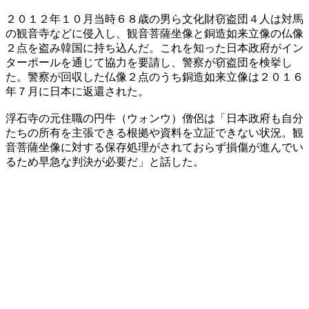
２０１２年１０月当時６８歳の男ら文化財窃盗団４人は対馬
の観音寺などに侵入し、観音菩薩坐像と銅造如来立像の仏像
２点を盗み韓国に持ち込んだ。これを知った日本政府がイン
ターポールを通じて協力を要請し、警察が窃盗団を検挙し
た。警察が回収した仏像２点のうち銅造如来立像は２０１６
年７月に日本に返還された。
浮石寺の元住職の円牛（ウォンウ）僧侶は「日本政府も自分
たちの所有を主張できる根拠や資料を立証できない状況。観
音菩薩坐像に対する保存処理がされておらず損傷が進んでい
るため早急な判決が必要だ」と話した。