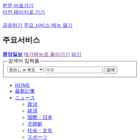
본문 바로가기
이전 페이지로 가기
공유하기
주요 서비스 메뉴 열기
주요서비스
중앙일보
메가메뉴로 돌아가기
닫기
검색어 입력폼
검색
HOME
最新記事
ニュース
政治
経済
国際・日本
北朝鮮
社会・文化
スポーツ