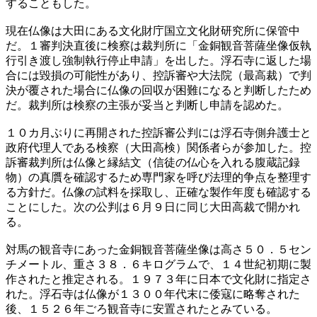
することもした。
現在仏像は大田にある文化財庁国立文化財研究所に保管中
だ。１審判決直後に検察は裁判所に「金銅観音菩薩坐像仮執
行引き渡し強制執行停止申請」を出した。浮石寺に返した場
合には毀損の可能性があり、控訴審や大法院（最高裁）で判
決が覆された場合に仏像の回収が困難になると判断したため
だ。裁判所は検察の主張が妥当と判断し申請を認めた。
１０カ月ぶりに再開された控訴審公判には浮石寺側弁護士と
政府代理人である検察（大田高検）関係者らが参加した。控
訴審裁判所は仏像と縁結文（信徒の仏心を入れる腹蔵記録
物）の真贋を確認するため専門家を呼び法理的争点を整理す
る方針だ。仏像の試料を採取し、正確な製作年度も確認する
ことにした。次の公判は６月９日に同じ大田高裁で開かれ
る。
対馬の観音寺にあった金銅観音菩薩坐像は高さ５０．５セン
チメートル、重さ３８．６キログラムで、１４世紀初期に製
作されたと推定される。１９７３年に日本で文化財に指定さ
れた。浮石寺は仏像が１３００年代末に倭寇に略奪された
後、１５２６年ごろ観音寺に安置されたとみている。