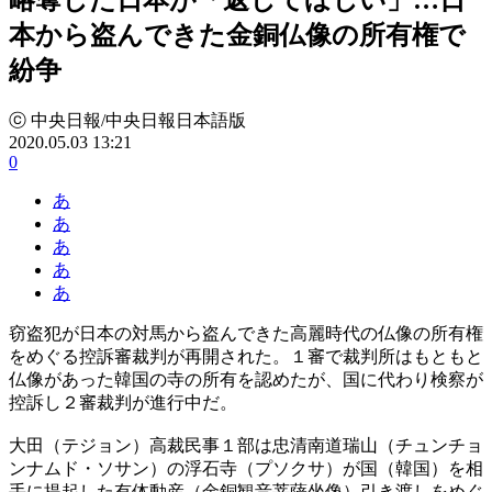
本から盗んできた金銅仏像の所有権で
紛争
ⓒ 中央日報/中央日報日本語版
2020.05.03 13:21
0
あ
あ
あ
あ
あ
窃盗犯が日本の対馬から盗んできた高麗時代の仏像の所有権
をめぐる控訴審裁判が再開された。１審で裁判所はもともと
仏像があった韓国の寺の所有を認めたが、国に代わり検察が
控訴し２審裁判が進行中だ。
大田（テジョン）高裁民事１部は忠清南道瑞山（チュンチョ
ンナムド・ソサン）の浮石寺（プソクサ）が国（韓国）を相
手に提起した有体動産（金銅観音菩薩坐像）引き渡しをめぐ