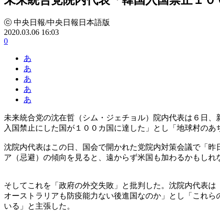
ⓒ 中央日報/中央日報日本語版
2020.03.06 16:03
0
あ
あ
あ
あ
あ
未来統合党の沈在哲（シム・ジェチョル）院内代表は６日、
入国禁止にした国が１００カ国に達した」とし「地球村のあ
沈院内代表はこの日、国会で開かれた党院内対策会議で「昨
ア（忌避）の傾向を見ると、遠からず米国も加わるかもしれ
そしてこれを「政府の外交失敗」と批判した。沈院内代表は
オーストラリアも防疫能力ない後進国なのか」とし「これら
いる」と主張した。