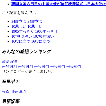
韓国入国８日目の中国大使が信任状捧呈式…日本大使は
この記事を読んで…
34
腹立つ
34
腹立つ
10
悲しい
10
悲しい
1905
すっきり
1905
すっきり
107
興味深い
107
興味深い
16
役に立つ
16
役に立つ
みんなの感想ランキング
政治 記事
공유하기
공유하기
공유하기
공유하기
공유하기
リンクコピーが完了しました。
포토뷰어
뉴스 메뉴 보기
最新記事