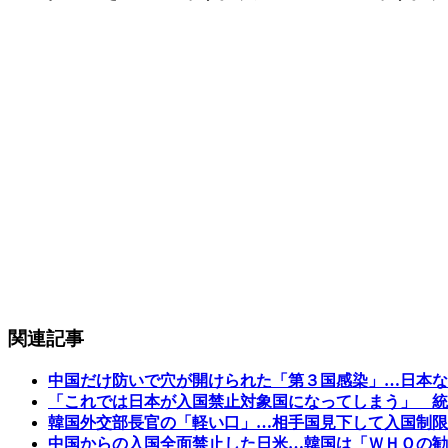
関連記事
中国だけ防いで穴が開けられた「第３国感染」…日本な
「これでは日本が入国禁止対象国になってしまう」 統
韓国外交部長官の「軽い口」…相手国見下して入国制限
中国からの入国全面禁止した日米…韓国は「ＷＨＯの勧