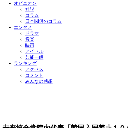
オピニオン
社説
コラム
日本関係のコラム
エンタメ
ドラマ
音楽
映画
アイドル
芸能一般
ランキング
アクセス
コメント
みんなの感想
未来統合党院内代表「韓国入国禁止１０