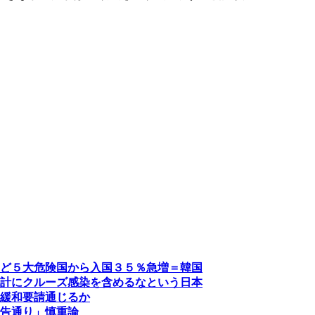
ど５大危険国から入国３５％急増＝韓国
計にクルーズ感染を含めるなという日本
緩和要請通じるか
告通り」慎重論