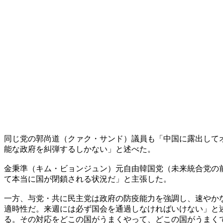
同じ党の郭尚道（クァク・サンド）議員も「中国に露出して
能な政府を糾弾するしかない」と述べた。
金秉準（キム・ビョンジュン）元自由韓国党（未来統合党の
て本当に国が閉鎖される状況だ」と主張した。
一方、与党・共に民主党は政府の防疫能力を強調し、速やか
適時性だ。来週には必ず国会を通過しなければいけない」と
る。その対応をどこの国がうまくやって、どこの国がうまく