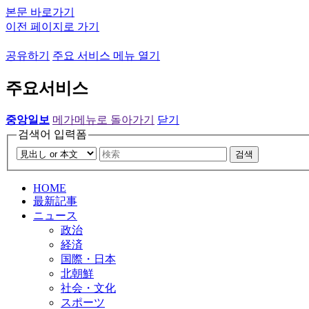
본문 바로가기
이전 페이지로 가기
공유하기
주요 서비스 메뉴 열기
주요서비스
중앙일보
메가메뉴로 돌아가기
닫기
검색어 입력폼
검색
HOME
最新記事
ニュース
政治
経済
国際・日本
北朝鮮
社会・文化
スポーツ