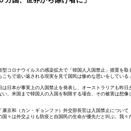
新型コロナウイルスの感染拡大で「韓国人入国禁止」措置を取
ちこちで追い返される現実を見て国民は惨めな思いをしている
日は日本が事実上の入国禁止を発表し、オーストラリアも昨日
ない。米国まで韓国人の入国を制限する場合、その被害は想像
「康京和（カン・ギョンファ）外交部長官は入国禁止について
の国々は外交よりも防疫と自国民の生命が優先だと叫ぶ。我々