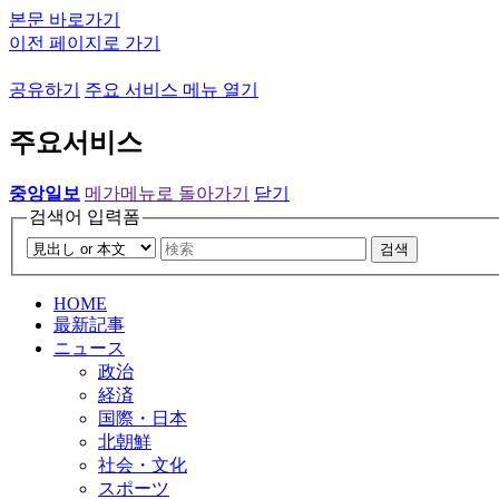
본문 바로가기
이전 페이지로 가기
공유하기
주요 서비스 메뉴 열기
주요서비스
중앙일보
메가메뉴로 돌아가기
닫기
검색어 입력폼
검색
HOME
最新記事
ニュース
政治
経済
国際・日本
北朝鮮
社会・文化
スポーツ