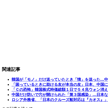
関連記事
韓国が「モノ」だけ送っていたとき「情」を送った…中
「困っているときに助ける友が本当の友」日本、中国に
「Ｃの恐怖」韓国株式時価総額１日で５４兆ウォン消え
中国だけ防いで穴が開けられた「第３国感染」…日本な
ロシア外務省、「日本のクルーズ船対応は『カオス』」