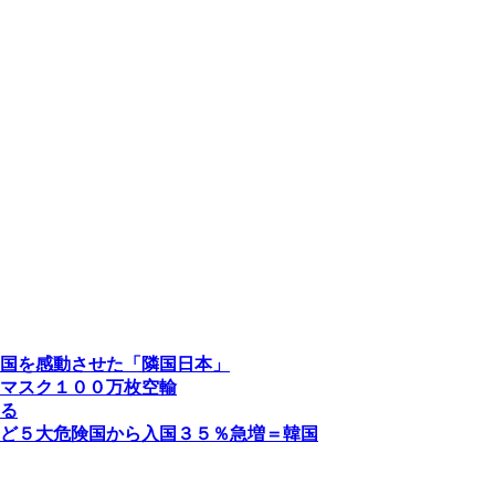
国を感動させた「隣国日本」
マスク１００万枚空輸
る
ど５大危険国から入国３５％急増＝韓国