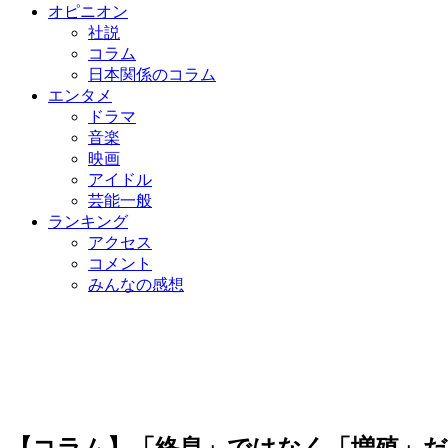
オピニオン
社説
コラム
日本関係のコラム
エンタメ
ドラマ
音楽
映画
アイドル
芸能一般
ランキング
アクセス
コメント
みんなの感想
【コラム】「終息」ではなく「増殖」だ