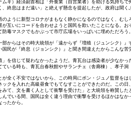
ナムギ）経済副首相は「外食業（自営業者）を助ける気持ちで
く、終息はまだ遠い」と絶えず懸念を提起したが、政府は聞く
語のように新型コロナがまもなく静かになるのではなく、むし
署が互いにコードを合わせようと国民を欺いたことになる。お
て防毒マスクでもかぶって市庁広場をいっぱいに埋めただろう
一部からはその時大統領が「遠からず『増殖（ジュンシク）』
い国民が『終息（ジョンシク）』と聞き間違えたからこんな苦
殖」を信じて疑わなかったようだ。青瓦台は感染者が少なかっ
てている時も、青瓦台春秋館やサランチェ（舎廊棟）、孝子洞
とが全く不安ではないから、この時局にポン・ジュノ監督をは
ネックを入れた高級昼食でもてなすことができたのだ。この日
をみて、文を書く人として衝撃を受けた」と大統領を称賛した
しんでいる間、国民は全く違う理由で衝撃を受けるほかはなか
なったから。