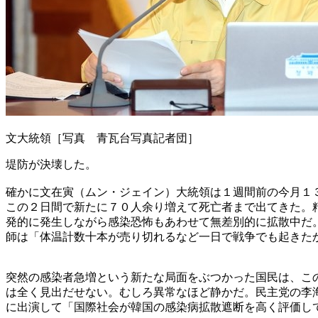
文大統領［写真 青瓦台写真記者団］
堤防が決壊した。
確かに文在寅（ムン・ジェイン）大統領は１週間前の今月１
この２日間で新たに７０人余り増えて死亡者まで出てきた。
発的に発生しながら感染恐怖もあわせて無差別的に拡散中だ
師は「体温計数十本が売り切れるなど一日で戦争でも起きた
突然の感染者急増という新たな局面をぶつかった国民は、こ
は全く見出だせない。むしろ異常なほど静かだ。民主党の李
に出演して「国際社会が韓国の感染病拡散遮断を高く評価し