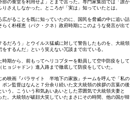
外部の食堂を利用せよ」とまで言った。専門家集団では「誰か
ふりさえしなかった。ところが「実は」知っていたとは。
ろ広がることを既に知っていたのに、国民を脅威の中に追い詰
そらく朴槿恵（パク・クネ）政府時期にこのような発言が出て
。
するだろう」とウイルス猛威に対して警告したものを、大統領
労をするんだ」という笑えない冗談まで出ている。
た時期から、前もってヘリコプターを動員して空中防疫をして
（ヒョジャドン）進入路まで徹底して防疫をしていた。
じめ映画『パラサイト 半地下の家族』チームを呼んで「私の
、ポン監督はなんと７分余り続いた文大統領の挨拶の言葉の後
という。こういう和気あいあいとした雰囲気で大統領夫妻と
った。大統領が破顔大笑していたまさにその時間、他の国が韓