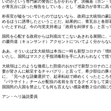
いのかという専門家の警告にもかかわらず、洪楠基（ホン・
が青瓦台に誤った報告をしている」とし「感染力が非常に高
朴長官が嘘をついていたのではないなら、政府は大統領の豪
めるほうに誘導したということだ。結果的に、青瓦台と各部
いたとすれば、今の与党支持者は「政府を糾弾する」と言っ
国民を心配する政府からは到底出てこないあきれる展開に、
の慶尚道（キョンサンド）アクセントについてよく分からな
ああ、そういえば文大統領は本当に一時も新型コロナの「増
いたし、国民はマスクと手指消毒剤を手に入れられなくて慌
大統領はこのような徹底した防疫のおかげで新型コロナのこ
妻が皆さんに献呈するチャパグリ」と言って、希少部位の豚
に、「完ぺきな語彙選択で、起承転結で締めくくったところ
『パラサイト』チームが配役の名前を当てるクイズをして楽
国国民の入国を禁止しても何も言えない感染者数２位の国に
アン・ヘリ論説委員