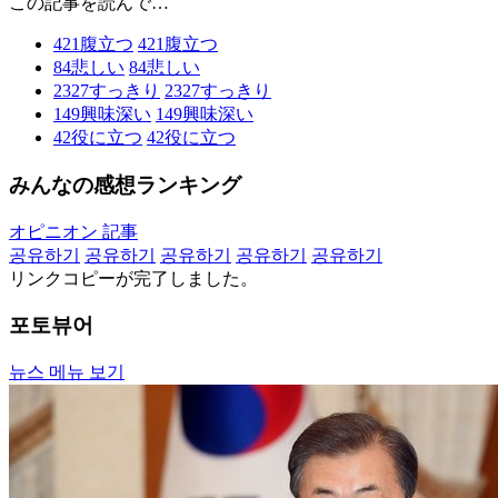
この記事を読んで…
421
腹立つ
421
腹立つ
84
悲しい
84
悲しい
2327
すっきり
2327
すっきり
149
興味深い
149
興味深い
42
役に立つ
42
役に立つ
みんなの感想ランキング
オピニオン 記事
공유하기
공유하기
공유하기
공유하기
공유하기
リンクコピーが完了しました。
포토뷰어
뉴스 메뉴 보기