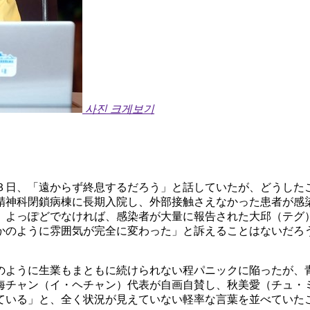
사진 크게보기
３日、「遠からず終息するだろう」と話していたが、どうした
精神科閉鎖病棟に長期入院し、外部接触さえなかった患者が感
。よっぽどでなければ、感染者が大量に報告された大邱（テグ
かのように雰囲気が完全に変わった」と訴えることはないだろ
のように生業もまともに続けられない程パニックに陥ったが、
海チャン（イ・ヘチャン）代表が自画自賛し、秋美愛（チュ・
ている」と、全く状況が見えていない軽率な言葉を並べていた