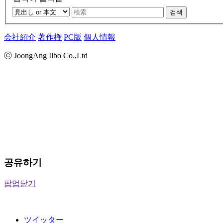
검색
会社紹介
著作権
PC版
個人情報
ⓒ JoongAng Ilbo Co.,Ltd
공유하기
팝업닫기
ツイッター