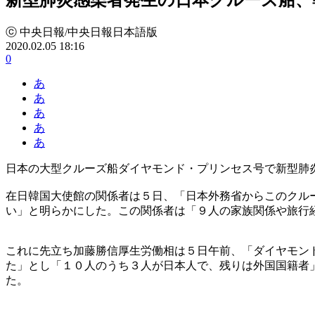
ⓒ 中央日報/中央日報日本語版
2020.02.05 18:16
0
あ
あ
あ
あ
あ
日本の大型クルーズ船ダイヤモンド・プリンセス号で新型肺
在日韓国大使館の関係者は５日、「日本外務省からこのクル
い」と明らかにした。この関係者は「９人の家族関係や旅行
これに先立ち加藤勝信厚生労働相は５日午前、「ダイヤモン
た」とし「１０人のうち３人が日本人で、残りは外国国籍者
た。