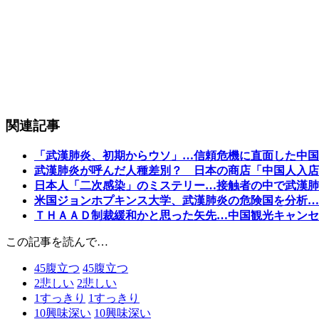
関連記事
「武漢肺炎、初期からウソ」…信頼危機に直面した中国
武漢肺炎が呼んだ人種差別？ 日本の商店「中国人入店
日本人「二次感染」のミステリー…接触者の中で武漢肺
米国ジョンホプキンス大学、武漢肺炎の危険国を分析…
ＴＨＡＡＤ制裁緩和かと思った矢先…中国観光キャンセ
この記事を読んで…
45
腹立つ
45
腹立つ
2
悲しい
2
悲しい
1
すっきり
1
すっきり
10
興味深い
10
興味深い