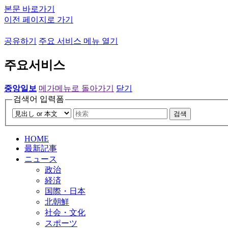
본문 바로가기
이전 페이지로 가기
공유하기
주요 서비스 메뉴 열기
주요서비스
중앙일보
메가메뉴로 돌아가기
닫기
검색어 입력폼
검색
HOME
最新記事
ニュース
政治
経済
国際・日本
北朝鮮
社会・文化
スポーツ