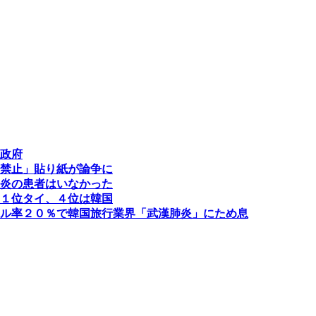
政府
禁止」貼り紙が論争に
炎の患者はいなかった
１位タイ、４位は韓国
ル率２０％で韓国旅行業界「武漢肺炎」にため息