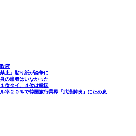
政府
禁止」貼り紙が論争に
炎の患者はいなかった
１位タイ、４位は韓国
ル率２０％で韓国旅行業界「武漢肺炎」にため息