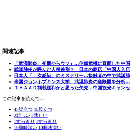
関連記事
「武漢肺炎、初期からウソ」…信頼危機に直面した中国
武漢肺炎が呼んだ人種差別？ 日本の商店「中国人入店
日本人「二次感染」のミステリー…接触者の中で武漢肺
米国ジョンホプキンス大学、武漢肺炎の危険国を分析…
ＴＨＡＡＤ制裁緩和かと思った矢先…中国観光キャンセ
この記事を読んで…
45
腹立つ
45
腹立つ
2
悲しい
2
悲しい
1
すっきり
1
すっきり
10
興味深い
10
興味深い