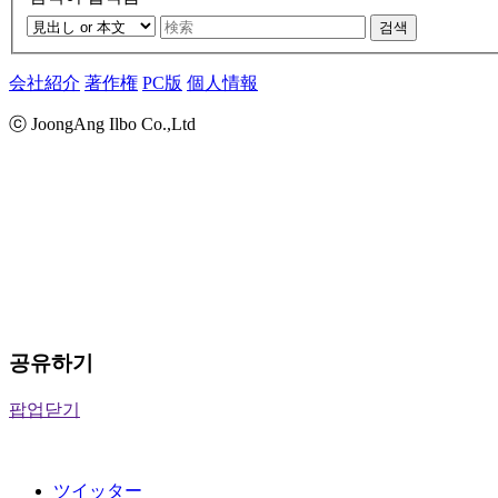
검색
会社紹介
著作権
PC版
個人情報
ⓒ JoongAng Ilbo Co.,Ltd
공유하기
팝업닫기
ツイッター