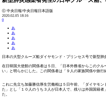
ⓒ 中央日報/中央日報日本語版
2020.02.05 18:16
0
あ
あ
あ
あ
あ
日本の大型クルーズ船ダイヤモンド・プリンセス号で新型肺
在日韓国大使館の関係者は５日、「日本外務省からこのクル
い」と明らかにした。この関係者は「９人の家族関係や旅行
これに先立ち加藤勝信厚生労働相は５日午前、「ダイヤモン
た」とし「１０人のうち３人が日本人で、残りは外国国籍者
た。