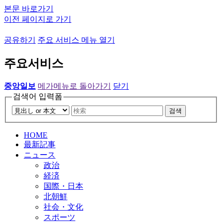
본문 바로가기
이전 페이지로 가기
공유하기
주요 서비스 메뉴 열기
주요서비스
중앙일보
메가메뉴로 돌아가기
닫기
검색어 입력폼
검색
HOME
最新記事
ニュース
政治
経済
国際・日本
北朝鮮
社会・文化
スポーツ