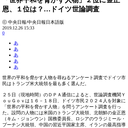
恩、１位は？…ドイツ世論調査
ⓒ 中央日報/中央日報日本語版
2019.12.26 15:33
0
あ
あ
あ
あ
あ
世界の平和を脅かす人物を尋ねるアンケート調査でドイツ市
民はトランプ米大統領を最も多く選んだ。
２５日（現地時間）のＤＰＡ通信によると、世論調査機関Ｙ
ｏｕＧｏｖは１６－１８日、ドイツ市民２０２４人を対象に
「世界の平和を脅かす人物」を問うアンケート調査を行っ
た。設問の人物には米国のトランプ大統領、北朝鮮の金正恩
（キム・ジョンウン）国務委員長、ロシアのウラジミール・
プーチン大統領、中国の習近平国家主席、イランの最高指導