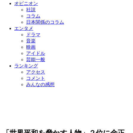
オピニオン
社説
コラム
日本関係のコラム
エンタメ
ドラマ
音楽
映画
アイドル
芸能一般
ランキング
アクセス
コメント
みんなの感想
「世界平和を脅かす人物」２位に金正