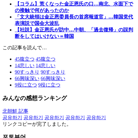
【コラム】荒くなった金正恩氏の口…南北、水面下で
の接触で何があったのか
「文大統領は金正恩委員長の首席報道官」…韓国党代
表演説で国会大波乱
【社説】金正恩氏が訪中…中朝、「過去復帰」の誤判
断をしてはいけない＝韓国
この記事を読んで…
45
腹立つ
45
腹立つ
14
悲しい
14
悲しい
90
すっきり
90
すっきり
66
興味深い
66
興味深い
9
役に立つ
9
役に立つ
みんなの感想ランキング
北朝鮮 記事
공유하기
공유하기
공유하기
공유하기
공유하기
リンクコピーが完了しました。
포토뷰어