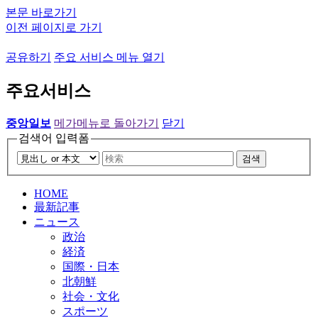
본문 바로가기
이전 페이지로 가기
공유하기
주요 서비스 메뉴 열기
주요서비스
중앙일보
메가메뉴로 돌아가기
닫기
검색어 입력폼
검색
HOME
最新記事
ニュース
政治
経済
国際・日本
北朝鮮
社会・文化
スポーツ