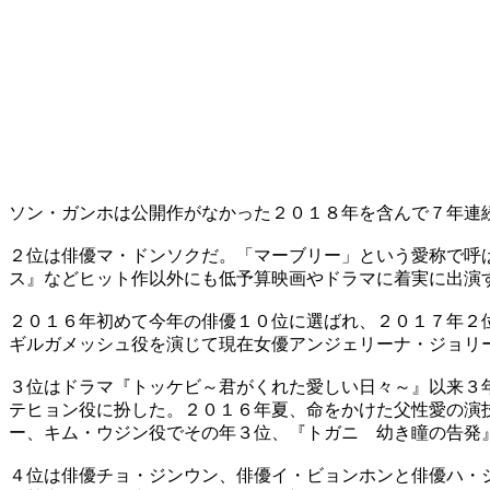
ソン・ガンホは公開作がなかった２０１８年を含んで７年連
２位は俳優マ・ドンソクだ。「マーブリー」という愛称で呼
ス』などヒット作以外にも低予算映画やドラマに着実に出演
２０１６年初めて今年の俳優１０位に選ばれ、２０１７年２
ギルガメッシュ役を演じて現在女優アンジェリーナ・ジョリ
３位はドラマ『トッケビ～君がくれた愛しい日々～』以来３
テヒョン役に扮した。２０１６年夏、命をかけた父性愛の演
ー、キム・ウジン役でその年３位、『トガニ 幼き瞳の告発
４位は俳優チョ・ジンウン、俳優イ・ビョンホンと俳優ハ・