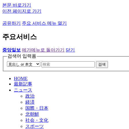
본문 바로가기
이전 페이지로 가기
공유하기
주요 서비스 메뉴 열기
주요서비스
중앙일보
메가메뉴로 돌아가기
닫기
검색어 입력폼
검색
HOME
最新記事
ニュース
政治
経済
国際・日本
北朝鮮
社会・文化
スポーツ