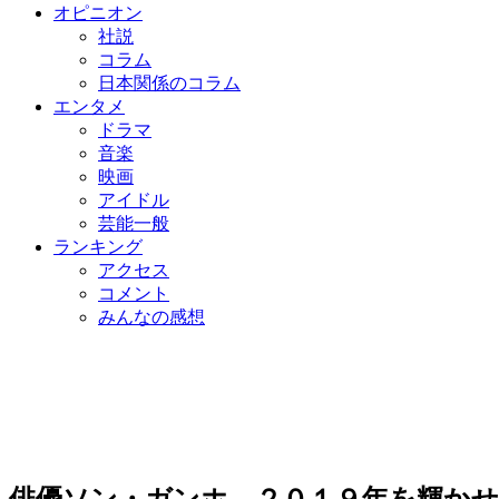
オピニオン
社説
コラム
日本関係のコラム
エンタメ
ドラマ
音楽
映画
アイドル
芸能一般
ランキング
アクセス
コメント
みんなの感想
俳優ソン・ガンホ、２０１９年を輝かせ