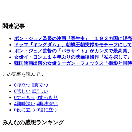
関連記事
ポン・ジュノ監督の映画『寄生虫』 １９２カ国に販売
ドラマ『キングダム』、朝鮮王朝実録をモチーフにして
ポン・ジュノ監督の『パラサイト』がカンヌで最高賞、
女優イ・ヨンエ１４年ぶりの映画復帰作『私を探して』
韓国映画出演の女優ミーガン・フォックス「撮影と同時
この記事を読んで…
0
腹立つ
0
腹立つ
0
悲しい
0
悲しい
0
すっきり
0
すっきり
4
興味深い
4
興味深い
0
役に立つ
0
役に立つ
みんなの感想ランキング