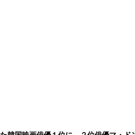
た韓国映画俳優１位に…２位俳優マ・ド