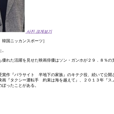
사진 크게보기
 韓国ニッカンスポーツ］
た。
も優れた活躍を見せた映画俳優はソン・ガンホが２９．８％の
受賞作『パラサイト 半地下の家族』のキテク役、続いて公開
映画『タクシー運転手 約束は海を越えて』、２０１３年『ス
のぼったことがある。