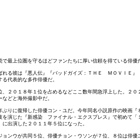
続で最上位圏を守るほどファンたちに厚い信頼を得ている俳優
ばれる彼は『悪人伝』『バッドガイズ：ＴＨＥ ＭＯＶＩＥ』
する代表的な多作俳優だ。
位、２０１８年１位を占めるなどここ数年間急浮上した。２０
ーなどと海外撮影中だ。
年ぶりに復帰した俳優コン・ユだ。今年同名小説原作の映画『
技を演じた『新感染 ファイナル・エクスプレス』で初めて「
』に出演した２０１１年５位になった。
ジョンウが共同５位、俳優チョン・ウソンが７位、８位は俳優