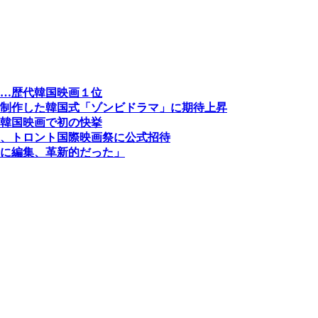
…歴代韓国映画１位
制作した韓国式「ゾンビドラマ」に期待上昇
韓国映画で初の快挙
、トロント国際映画祭に公式招待
に編集、革新的だった」