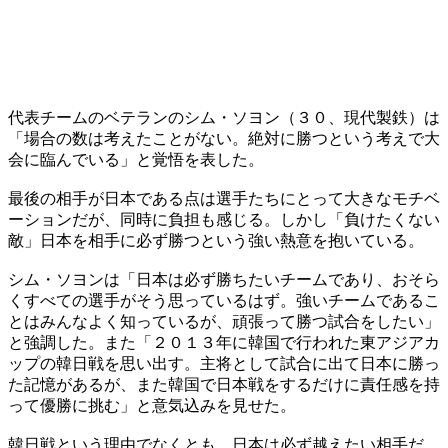
代表チームのベテランのシム・ソヨン（３０、現代製鉄）は
「場合の数は考えたことがない。絶対に勝つという考えで大
会に臨んでいる」と覚悟を表した。
最後の相手が日本である点は選手たちにとって大きなモチベ
ーションだが、同時に負担も感じる。しかし「負けたくない
敵」日本を相手に必ず勝つという強い熱意を抱いている。
シム・ソヨンは「日本は必ず勝ちたいチームであり、おそら
くすべての選手がそう思っているはず。強いチームであるこ
とはみんなよく知っているが、頑張って勝つ試合をしたい」
と強調した。また「２０１３年に韓国で行われた東アジアカ
ップの韓日戦を思い出す。主将として試合に出て日本に勝っ
た記憶があるが、また韓国で日本戦をするだけに責任感を持
って優勝に挑む」と意気込みを見せた。
韓日戦という理由でなくとも、日本は必ず越えたい相手だ。