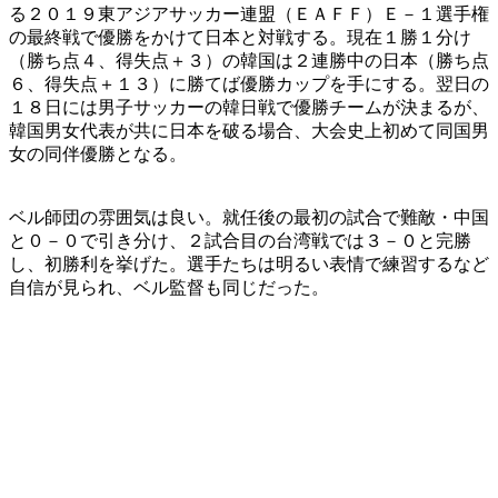
る２０１９東アジアサッカー連盟（ＥＡＦＦ）Ｅ－１選手権
の最終戦で優勝をかけて日本と対戦する。現在１勝１分け
（勝ち点４、得失点＋３）の韓国は２連勝中の日本（勝ち点
６、得失点＋１３）に勝てば優勝カップを手にする。翌日の
１８日には男子サッカーの韓日戦で優勝チームが決まるが、
韓国男女代表が共に日本を破る場合、大会史上初めて同国男
女の同伴優勝となる。
ベル師団の雰囲気は良い。就任後の最初の試合で難敵・中国
と０－０で引き分け、２試合目の台湾戦では３－０と完勝
し、初勝利を挙げた。選手たちは明るい表情で練習するなど
自信が見られ、ベル監督も同じだった。