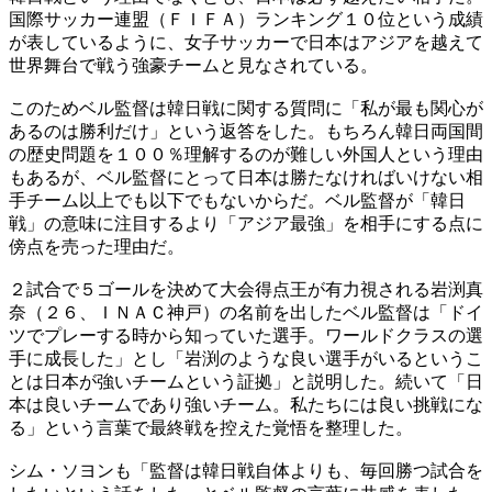
国際サッカー連盟（ＦＩＦＡ）ランキング１０位という成績
が表しているように、女子サッカーで日本はアジアを越えて
世界舞台で戦う強豪チームと見なされている。
このためベル監督は韓日戦に関する質問に「私が最も関心が
あるのは勝利だけ」という返答をした。もちろん韓日両国間
の歴史問題を１００％理解するのが難しい外国人という理由
もあるが、ベル監督にとって日本は勝たなければいけない相
手チーム以上でも以下でもないからだ。ベル監督が「韓日
戦」の意味に注目するより「アジア最強」を相手にする点に
傍点を売った理由だ。
２試合で５ゴールを決めて大会得点王が有力視される岩渕真
奈（２６、ＩＮＡＣ神戸）の名前を出したベル監督は「ドイ
ツでプレーする時から知っていた選手。ワールドクラスの選
手に成長した」とし「岩渕のような良い選手がいるというこ
とは日本が強いチームという証拠」と説明した。続いて「日
本は良いチームであり強いチーム。私たちには良い挑戦にな
る」という言葉で最終戦を控えた覚悟を整理した。
シム・ソヨンも「監督は韓日戦自体よりも、毎回勝つ試合を