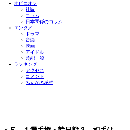
オピニオン
社説
コラム
日本関係のコラム
エンタメ
ドラマ
音楽
映画
アイドル
芸能一般
ランキング
アクセス
コメント
みんなの感想
＜Ｅ－１選手権＞韓日戦？ 相手は