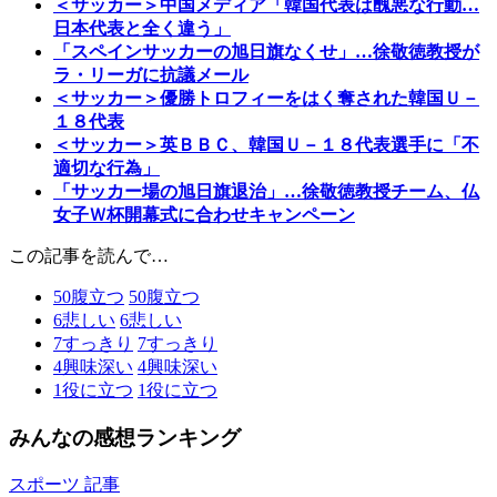
＜サッカー＞中国メディア「韓国代表は醜悪な行動…
日本代表と全く違う」
「スペインサッカーの旭日旗なくせ」…徐敬徳教授が
ラ・リーガに抗議メール
＜サッカー＞優勝トロフィーをはく奪された韓国Ｕ－
１８代表
＜サッカー＞英ＢＢＣ、韓国Ｕ－１８代表選手に「不
適切な行為」
「サッカー場の旭日旗退治」…徐敬徳教授チーム、仏
女子Ｗ杯開幕式に合わせキャンペーン
この記事を読んで…
50
腹立つ
50
腹立つ
6
悲しい
6
悲しい
7
すっきり
7
すっきり
4
興味深い
4
興味深い
1
役に立つ
1
役に立つ
みんなの感想ランキング
スポーツ 記事