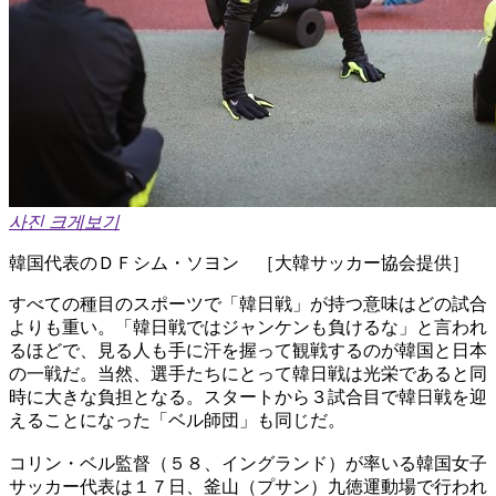
사진 크게보기
韓国代表のＤＦシム・ソヨン ［大韓サッカー協会提供］
すべての種目のスポーツで「韓日戦」が持つ意味はどの試合
よりも重い。「韓日戦ではジャンケンも負けるな」と言われ
るほどで、見る人も手に汗を握って観戦するのが韓国と日本
の一戦だ。当然、選手たちにとって韓日戦は光栄であると同
時に大きな負担となる。スタートから３試合目で韓日戦を迎
えることになった「ベル師団」も同じだ。
コリン・ベル監督（５８、イングランド）が率いる韓国女子
サッカー代表は１７日、釜山（プサン）九徳運動場で行われ