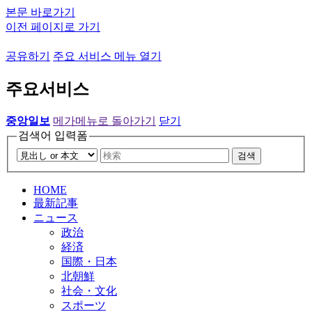
본문 바로가기
이전 페이지로 가기
공유하기
주요 서비스 메뉴 열기
주요서비스
중앙일보
메가메뉴로 돌아가기
닫기
검색어 입력폼
검색
HOME
最新記事
ニュース
政治
経済
国際・日本
北朝鮮
社会・文化
スポーツ