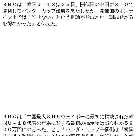
ＢＢＣは「韓国Ｕ－１８は２９日、開催国の中国に３－０で
勝利してパンダ・カップ優勝を果たしたが、開催国のオンラ
イン上では『許せない』という世論が形成され、謝罪せざる
を得なかった」と伝えた。
ＢＢＣは「中国最大ＳＮＳウェイボーに最初に掲載された韓
国Ｕ－１８代表の行為に関する最初の掲示物は照会数が５９
００万回にのぼった」とし「パンダ・カップ主催側は『韓国
は二度と招待しない』という公式立場を明らかにした」と報