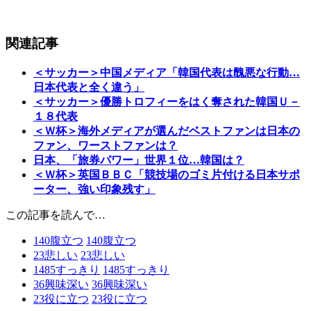
関連記事
＜サッカー＞中国メディア「韓国代表は醜悪な行動…
日本代表と全く違う」
＜サッカー＞優勝トロフィーをはく奪された韓国Ｕ－
１８代表
＜Ｗ杯＞海外メディアが選んだベストファンは日本の
ファン、ワーストファンは？
日本、「旅券パワー」世界１位…韓国は？
＜Ｗ杯＞英国ＢＢＣ「競技場のゴミ片付ける日本サポ
ーター、強い印象残す」
この記事を読んで…
140
腹立つ
140
腹立つ
23
悲しい
23
悲しい
1485
すっきり
1485
すっきり
36
興味深い
36
興味深い
23
役に立つ
23
役に立つ