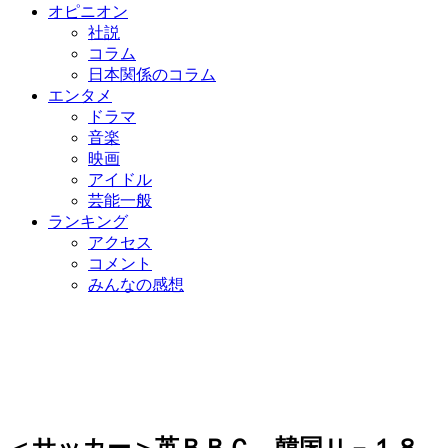
オピニオン
社説
コラム
日本関係のコラム
エンタメ
ドラマ
音楽
映画
アイドル
芸能一般
ランキング
アクセス
コメント
みんなの感想
＜サッカー＞英ＢＢＣ、韓国Ｕ－１８