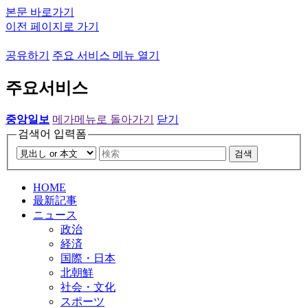
본문 바로가기
이전 페이지로 가기
공유하기
주요 서비스 메뉴 열기
주요서비스
중앙일보
메가메뉴로 돌아가기
닫기
검색어 입력폼
검색
HOME
最新記事
ニュース
政治
経済
国際・日本
北朝鮮
社会・文化
スポーツ