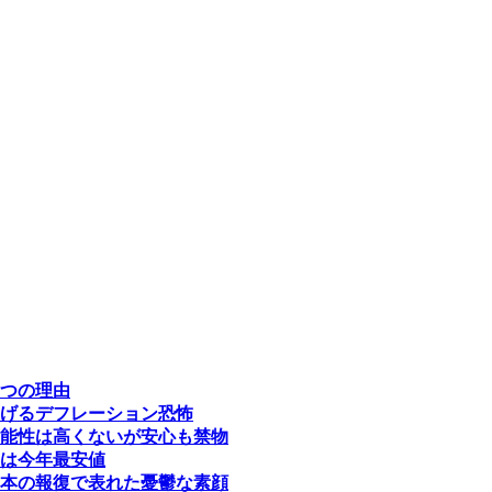
つの理由
げるデフレーション恐怖
能性は高くないが安心も禁物
は今年最安値
本の報復で表れた憂鬱な素顔