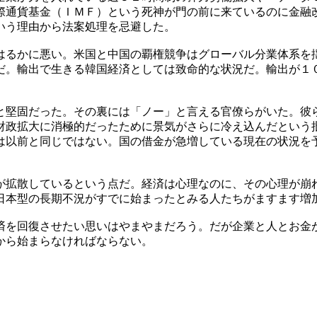
際通貨基金（ＩＭＦ）という死神が門の前に来ているのに金融
いう理由から法案処理を忌避した。
はるかに悪い。米国と中国の覇権競争はグローバル分業体系を
だ。輸出で生きる韓国経済としては致命的な状況だ。輸出が１
と堅固だった。その裏には「ノー」と言える官僚らがいた。彼
財政拡大に消極的だったために景気がさらに冷え込んだという
は以前と同じではない。国の借金が急増している現在の状況を
が拡散しているという点だ。経済は心理なのに、その心理が崩
日本型の長期不況がすでに始まったとみる人たちがますます増
済を回復させたい思いはやまやまだろう。だが企業と人とお金
から始まらなければならない。