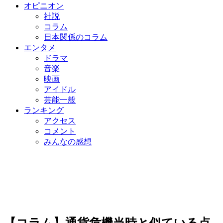
オピニオン
社説
コラム
日本関係のコラム
エンタメ
ドラマ
音楽
映画
アイドル
芸能一般
ランキング
アクセス
コメント
みんなの感想
【コラム】通貨危機当時と似ている点、