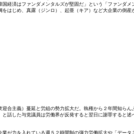
韓国経済はファンダメンタルズが堅固だ」という「ファンダメ
鋼をはじめ、真露（ジンロ）、起亜（キア）など大企業の倒産
衆迎合主義）蔓延と労組の勢力拡大だ。執権から２年間知らん
」と話した与党議員は労働界が反発すると翌日に謝罪すると述
企業が力を入れている週５２時間制の弾力労働拡大や「データ