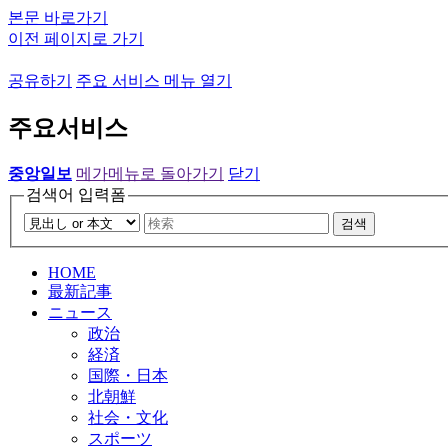
본문 바로가기
이전 페이지로 가기
공유하기
주요 서비스 메뉴 열기
주요서비스
중앙일보
메가메뉴로 돌아가기
닫기
검색어 입력폼
검색
HOME
最新記事
ニュース
政治
経済
国際・日本
北朝鮮
社会・文化
スポーツ