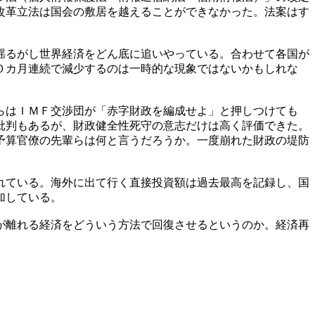
改革立法は国会の敷居を越えることができなかった。法案はす
揺るがし世界経済をどん底に追いやっている。合わせて各国が
０カ月連続で減少するのは一時的な現象ではないかもしれな
らはＩＭＦ交渉団が「赤字財政を編成せよ」と押しつけても
批判もあるが、財政健全性死守の意志だけは高く評価できた。
予算官僚の先輩らは何と言うだろうか。一度崩れた財政の堤防
れている。海外に出て行く直接投資額は過去最高を記録し、国
加している。
が離れる経済をどういう方法で回復させるというのか。経済再