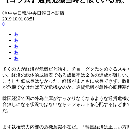
ⓒ 中央日報/中央日報日本語版
2019.10.01 08:51
0
あ
あ
あ
あ
あ
多くの人が経済が危機だと話す。チョ・グク氏をめぐるスキ
い。経済の総体的成績表である成長率は２％の達成が難しい
こうした低成長はなかった。経済がまともに成長できず、政
が危機でなければ何が危機なのか。通貨危機が急性心筋梗塞
韓国経済で国の外為金庫がすっかりなくなるような通貨危機
台無しになる状況ではないならデフォルトを心配するほどま
だ。
まず執権勢力内部の危機意識不在だ。「韓国経済は正しい方