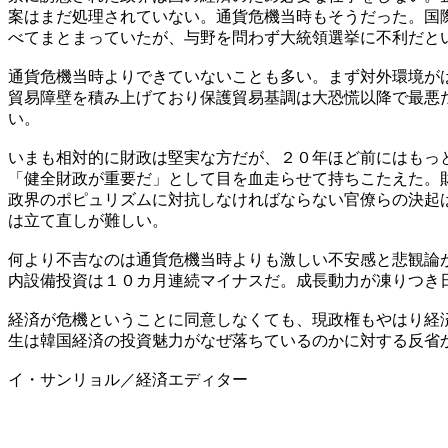
案はまだ処理されていない。通貨危機当時もそうだった。国
べてまとまっていたが、与野を問わず大統領選挙に不利だと
通貨危機当時よりできていないことも多い。まず対外環境が
貿易障壁を積み上げており保護貿易基調は大恐慌以降で最悪
い。
いまも相対的に財政は堅実な方だが、２０年ほど前にはもっ
「健全財政が重要だ」として目を血走らせて持ちこたえた。
政界のポピュリズムに対抗しなければならない官僚らの決起
は立て直しが難しい。
何より不吉なのは通貨危機当時よりも激しい不安感と悲観論
内設備投資は１０カ月連続マイナスだ。成長動力が凍りつき
経済が危機ということに同意しなくても、現政権もやはり経
生は韓国経済の投資魅力がなぜ落ちているのかに対する反省
イ・サンリョル／経済エディター