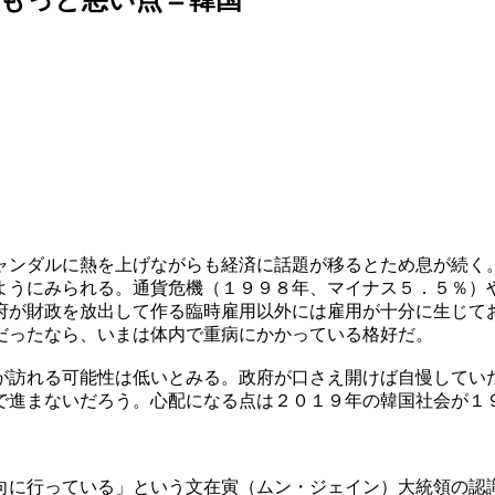
ャンダルに熱を上げながらも経済に話題が移るとため息が続く
ようにみられる。通貨危機（１９９８年、マイナス５．５％）
府が財政を放出して作る臨時雇用以外には雇用が十分に生じて
だったなら、いまは体内で重病にかかっている格好だ。
が訪れる可能性は低いとみる。政府が口さえ開けば自慢してい
で進まないだろう。心配になる点は２０１９年の韓国社会が１
向に行っている」という文在寅（ムン・ジェイン）大統領の認