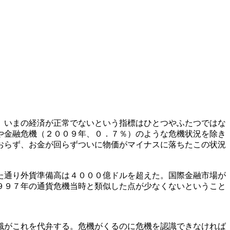
。いまの経済が正常でないという指標はひとつやふたつではな
や金融危機（２００９年、０．７％）のような危機状況を除き
おらず、お金が回らずついに物価がマイナスに落ちたこの状況
た通り外貨準備高は４０００億ドルを超えた。国際金融市場が
９９７年の通貨危機当時と類似した点が少なくないということ
識がこれを代弁する。危機がくるのに危機を認識できなければ