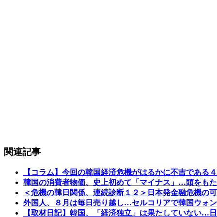
関連記事
【コラム】今回の韓国経済危機がはるかに不吉である４
韓国の消費者物価、史上初めて「マイナス」…頭をもた
＜危機の韓日関係、連続診断１２＞日本発金融危機の可
外国人、８月は毎日売り越し…セルコリアで韓国ウォン
【取材日記】韓国、「経済独立」は果たしていない…日