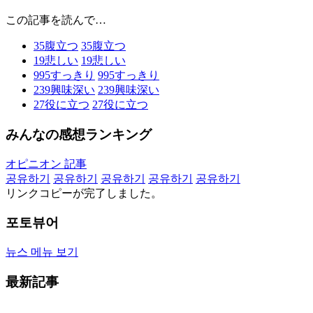
この記事を読んで…
35
腹立つ
35
腹立つ
19
悲しい
19
悲しい
995
すっきり
995
すっきり
239
興味深い
239
興味深い
27
役に立つ
27
役に立つ
みんなの感想ランキング
オピニオン 記事
공유하기
공유하기
공유하기
공유하기
공유하기
リンクコピーが完了しました。
포토뷰어
뉴스 메뉴 보기
最新記事