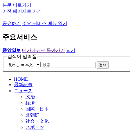
본문 바로가기
이전 페이지로 가기
공유하기
주요 서비스 메뉴 열기
주요서비스
중앙일보
메가메뉴로 돌아가기
닫기
검색어 입력폼
검색
HOME
最新記事
ニュース
政治
経済
国際・日本
北朝鮮
社会・文化
スポーツ