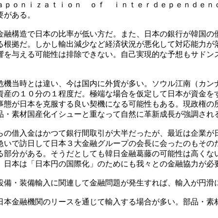
ａｐｏｎｉｚａｔｉｏｎ ｏｆ ｉｎｔｅｒｄｅｐｅｎｄｅｎ
要がある。
金融構造で日本の比率が低い方だ。また、日本の銀行が韓国の
る根拠だ。しかし輸出減少など経済状況が悪化して対応能力が
響を与える可能性は排除できない。自己実現的な予想もサドン
。
危機当時とは違い、今は国内に外貨が多い。ソウル江南（カン
資産の１０分の１程度だ。極端な場合を仮定して日本が資金を
事態が日本を克服する良い契機になる可能性もある。現政権の
品・素材国産化イシューと重なって自然に革新成長が強調され
らの借入金はかつて銀行間取引が大半だったが、最近は企業が
急いで訪日して日本３大金融グループの会長に会ったのもその
る部分がある。そうだとしても韓日金融葛藤の可能性は高くな
。日本は「日本円の国際化」のためにも我々との金融協力が必
設備・装備輸入に関連して金融問題が発生すれば、輸入が円滑
日本金融機関のリースを通じて輸入する場合が多い。部品・素