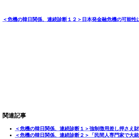
＜危機の韓日関係、連続診断１２＞日本発金融危機の可能性
関連記事
＜危機の韓日関係、連続診断１＞強制徴用差し押さえ財
＜危機の韓日関係、連続診断２＞「民間人専門家で大統