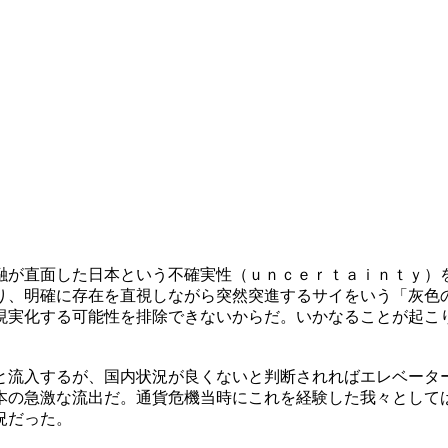
融が直面した日本という不確実性（ｕｎｃｅｒｔａｉｎｔｙ）
り、明確に存在を直視しながら突然突進するサイをいう「灰色
現実化する可能性を排除できないからだ。いかなることが起こ
と流入するが、国内状況が良くないと判断されればエレベータ
本の急激な流出だ。通貨危機当時にこれを経験した我々として
況だった。