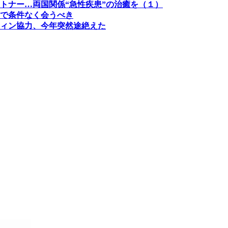
トナー…両国関係“急性疾患”の治癒を（１）
で条件なく会うべき
ィン協力、今年突然途絶えた