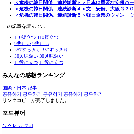
＜危機の韓日関係、連続診断３＞日本は重要な安保パー
＜危機の韓日関係、連続診断４＞文－安倍、大阪Ｇ２０
＜危機の韓日関係、連続診断５＞韓日企業のウィン・ウ
この記事を読んで…
110
腹立つ
110
腹立つ
9
悲しい
9
悲しい
357
すっきり
357
すっきり
38
興味深い
38
興味深い
11
役に立つ
11
役に立つ
みんなの感想ランキング
国際・日本 記事
공유하기
공유하기
공유하기
공유하기
공유하기
リンクコピーが完了しました。
포토뷰어
뉴스 메뉴 보기