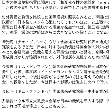
日本の輸出規制措置に関連して「相互依存性の武器化（ｗｅ
した後の不意打ちという意味だ。金融でもこれを警戒する必
対外資産と負債を比較した国際投資対照表をみると、韓国は
政府が「日本発リスクを心配しなくてもよいほど」と主張す
実際に日本系資金が離脱する現象が発生すれば、第三者に影
で、強硬一辺倒の対応はさらに大きな災いを招くことになる
崔光海（チェ・グァンヘ）ウリィ金融経営研究所代表＝通貨
冗談もあるほどだ。日本に対する純負債は韓国全体の対外純
本との金融問題で危機を迎える可能性は低いと見る。今回の
導成長ばかりが強調されたが、対日従属を克服するための部
金東煥（キム・ドンファン）韓国金融研究院副院長＝日本か
発生した後、李在鎔（イ・ジェヨン）サムスン電子副会長が
活用したため、今後は融資がふさがるのではと考えて心配す
金）の役割をしたが、今は日本の影響力は過去に比べて低い
金広斗（キム・グァンドゥ）国家未来研究院長＝中小企業が
尹暢賢ソウル市立大教授＝企業が日本の機械を導入する際、
生すれば工場が停止することもある。