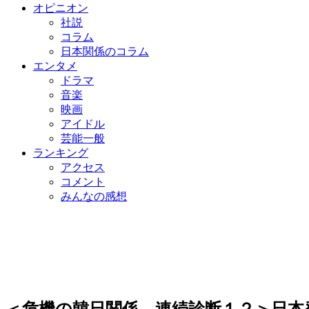
オピニオン
社説
コラム
日本関係のコラム
エンタメ
ドラマ
音楽
映画
アイドル
芸能一般
ランキング
アクセス
コメント
みんなの感想
＜危機の韓日関係、連続診断１２＞日本