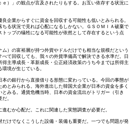
ｃｅ）」の観点が言及されたりもする。お互い依存する状況に
優良企業からすぐに資金を回収する可能性も低いとみられる。
落ちる状況で見れば心配になるしかない。ＧＳＯＭＩＡ破棄で
ストップの犠牲になる可能性が依然として存在するという点
ナム）の富裕層が持つ外貨やドルだけでも相当な規模だという
すべて回収しても、我々の外貨準備高で解決できる水準だ。日
所得主導成長・革新成長・公正経済政策のうち今までは所得主
る環境が生じている。
日本の銀行から直接借りる形態に変わっている。今回の事態が
ためとみられる。海外進出した韓国大企業が日本の資金を多く
いとみる。通貨危機当時、日本の資金流出がトリガー（引き
要だ。
に進むか心配だ。これに関連した実態調査が必要だ。
材だけでなくこうした設備・装備も重要だ。一つでも問題が発