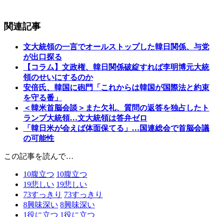
関連記事
文大統領の一言でオールストップした韓日関係、与党
が出口探る
【コラム】文政権、韓日関係破綻すれば李明博元大統
領のせいにするのか
安倍氏、韓国に砲門「これからは韓国が国際法と約束
を守る番」
＜韓米首脳会談＞また欠礼、質問の返答を独占したト
ランプ大統領…文大統領は答弁ゼロ
「韓日米が会えば体面保てる」…国連総会で首脳会議
の可能性
この記事を読んで…
10
腹立つ
10
腹立つ
19
悲しい
19
悲しい
73
すっきり
73
すっきり
8
興味深い
8
興味深い
1
役に立つ
1
役に立つ