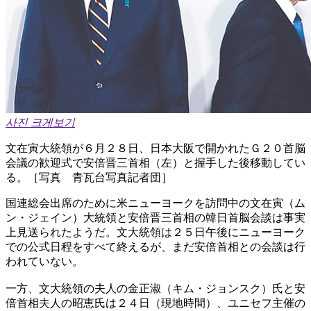
사진 크게보기
文在寅大統領が６月２８日、日本大阪で開かれたＧ２０首脳
会議の歓迎式で安倍晋三首相（左）と握手した後移動してい
る。［写真 青瓦台写真記者団］
国連総会出席のために米ニューヨークを訪問中の文在寅（ム
ン・ジェイン）大統領と安倍晋三首相の韓日首脳会談は事実
上見送られたようだ。文大統領は２５日午後にニューヨーク
での公式日程をすべて終えるが、まだ安倍首相との会談は行
われていない。
一方、文大統領の夫人の金正淑（キム・ジョンスク）氏と安
倍首相夫人の昭恵氏は２４日（現地時間）、ユニセフ主催の