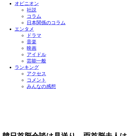
オピニオン
社説
コラム
日本関係のコラム
エンタメ
ドラマ
音楽
映画
アイドル
芸能一般
ランキング
アクセス
コメント
みんなの感想
韓日首脳会談は見送り…両首脳夫人は