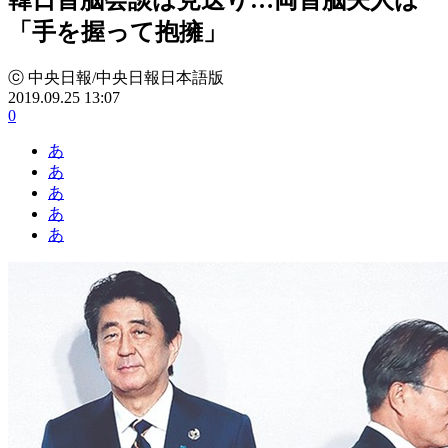
「手を握って抱擁」
ⓒ 中央日報/中央日報日本語版
2019.09.25 13:07
0
あ
あ
あ
あ
あ