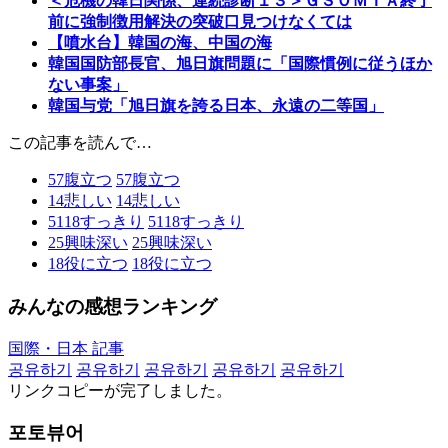
＜危機の韓日関係、連続診断１３＞ＧＳＯＭＩＡ終了
前に強制徴用解決の突破口見つけなくては
【噴水台】韓国の海、中国の海
韓国国防部長官、旭日旗問題に「国際慣例に従うほか
ない事案」
韓国与党「旭日旗を誇る日本、永遠の二等国」
この記事を読んで…
57
腹立つ
57
腹立つ
14
悲しい
14
悲しい
5118
すっきり
5118
すっきり
25
興味深い
25
興味深い
18
役に立つ
18
役に立つ
みんなの感想ランキング
国際・日本 記事
공유하기
공유하기
공유하기
공유하기
공유하기
リンクコピーが完了しました。
포토뷰어