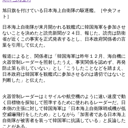
旭日旗を付けている日本海上自衛隊の駆逐艦。［中央フォ
ト］
日本海上自衛隊が来月開かれる観艦式に韓国海軍を参加させ
ないことを決めたと読売新聞が２４日、報じた。読売は防衛
省が近くこの事実を正式発表するとし、日本政府関係者の言
葉を引用して伝えた。
報道によると、関係者は「韓国海軍は昨年１２月、海自機に
火器管制レーダーを照射したうえ、事実関係を認めず、再発
防止策も示していない」とし「こうしたことなどを踏まえ、
日本政府は韓国軍を観艦式に参加させるのは適切ではないと
判断した」と伝えた。
火器管制レーダーはミサイルや航空機のように速い速度で動
く目標物を探知して照準するために使われるレーダーだ。日
本側の主張に対して韓国海軍は「日本海上自衛隊哨戒機が低
空威嚇飛行をしたため」としながら「加害者である日本海上
自衛隊が被害者を装って韓国軍に抗議している」と反論した
ことがある。