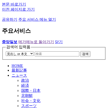
본문 바로가기
이전 페이지로 가기
공유하기
주요 서비스 메뉴 열기
주요서비스
중앙일보
메가메뉴로 돌아가기
닫기
검색어 입력폼
검색
HOME
最新記事
ニュース
政治
経済
国際・日本
北朝鮮
社会・文化
スポーツ