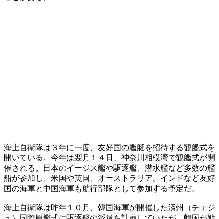
海上自衛隊は３年に一度、友好国の艦艇を招待する観艦式を
開いている。今年は翌月１４日、神奈川相模湾で観艦式が開
催される。日本のイージス艦や駆逐艦、潜水艦など多数の艦
船が参加し、米国や英国、オーストラリア、インドなど友好
国の海軍と中国海軍も航行部隊として参加する予定だ。
海上自衛隊は昨年１０月、韓国海軍が開催した済州（チェジ
ュ）国際観艦式に駆逐艦の派遣を計画していたが、韓国が戦