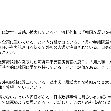
」に対する反感が拡大しているが、河野外相は「韓国が歴史を
を念頭に置いている」という分析が出ている。７月の参議院選
留任が有力視される状況で外相の人選が注目されている。自身
うことだ。
は河野談話を発表した河野洋平元官房長官の息子」「康京和（
「基本的に韓国に愛情を持っている」という評価がある。こう
な外相候補に浮上している。茂木氏は最近大きな枠組みで合意
強く希望しているという。
満でない」という評価がある。日本政界事情に明るい有力紙の
しては死ぬような思いだろう」と話した。このため外務省では