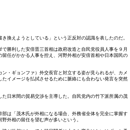
書き換えようとしている」という正反対の認識を表したのだ。
挙で勝利した安倍晋三首相は政府改造と自民党役員人事を９月
の留任がかかる人事を控え、河野外相が安倍首相や日本国民の
カン・ギョンファ）外交長官と対立する姿が見られるが、カメ
したイメージを払拭させるために脈絡にも合わない発言を突然
した日米間の貿易交渉を主導した。自民党内の竹下派所属の茂
幹部は「茂木氏が外相になる場合、外務省全体を完全に掌握す
河野外相の留任を望む声が多いという。