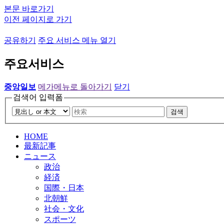
본문 바로가기
이전 페이지로 가기
공유하기
주요 서비스 메뉴 열기
주요서비스
중앙일보
메가메뉴로 돌아가기
닫기
검색어 입력폼
검색
HOME
最新記事
ニュース
政治
経済
国際・日本
北朝鮮
社会・文化
スポーツ