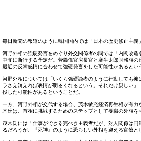
毎日新聞の報道のように韓国国内では「日本の歴史修正主義
河野外相の強硬発言をめぐり外交関係者の間では「内閣改造
中旬に断行する予定だ。菅義偉官房長官と麻生太郎財務相の
最近の反韓感情に合わせて強硬発言をした可能性があるとい
河野外相については「いくら強硬論者のように行動しても彼
ラさえ消えれば表情が明るくなるという。それだけ親しい」
投じた可能性があるということだ。
一方、河野外相が交代する場合、茂木敏充経済再生相が有力
木氏は、首相に挑戦するためのステップとして要職の外相を
茂木氏には「仕事ができる完ぺき主義者だが、対人関係は円
るだろうが、『死神』のように恐ろしい外相を迎える官僚と