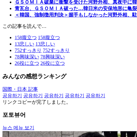
ＧＳＯＭＩＡ破棄に衝撃を受けた河野外相、真夜中に韓
青瓦台、ＧＳＯＭＩＡ破った…韓日米の安保地形に亀裂
＜韓国、強制徴用判決＞握手もしなかった河野外相、駐
この記事を読んで…
158
腹立つ
158
腹立つ
13
悲しい
13
悲しい
752
すっきり
752
すっきり
78
興味深い
78
興味深い
26
役に立つ
26
役に立つ
みんなの感想ランキング
国際・日本 記事
공유하기
공유하기
공유하기
공유하기
공유하기
リンクコピーが完了しました。
포토뷰어
뉴스 메뉴 보기