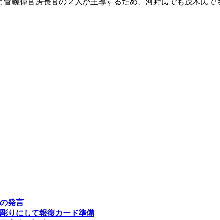
と菅義偉官房長官の２人が主導するため、河野氏でも茂木氏で
の発言
彫りにして報復カード準備