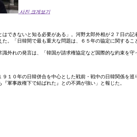
사진 크게보기
とはできないと知る必要がある」。河野太郎外相が２７日の記
えた。「日韓間で最も重大な問題は、６５年の協定に関するこ
常識外れの発言は、「韓国が請求権協定など国際的な約束を守
１９１０年の日韓併合を中心とした戦前・戦中の日韓関係を巡
も『軍事政権下で結ばれた』との不満が強い」と報じた。