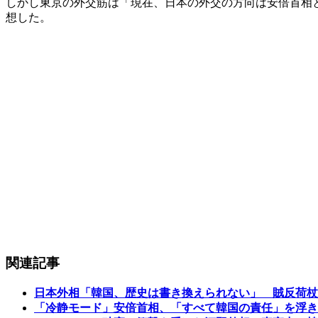
しかし東京の外交筋は「現在、日本の外交の方向は安倍首相
想した。
関連記事
日本外相「韓国、歴史は書き換えられない」 賊反荷杖
「冷静モード」安倍首相、「すべて韓国の責任」を浮き