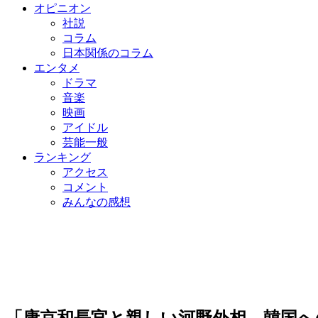
オピニオン
社説
コラム
日本関係のコラム
エンタメ
ドラマ
音楽
映画
アイドル
芸能一般
ランキング
アクセス
コメント
みんなの感想
「康京和長官と親しい河野外相、韓国へ