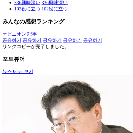
336
興味深い
336
興味深い
102
役に立つ
102
役に立つ
みんなの感想ランキング
オピニオン 記事
공유하기
공유하기
공유하기
공유하기
공유하기
リンクコピーが完了しました。
포토뷰어
뉴스 메뉴 보기