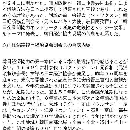
が２４日に開かれた。韓国政府が「韓日企業共同出捐」によ
る解決方法を日本に提案して拒否された直後であり、これを
めぐる討論があった。討論の前、徐錫崇（ソ・ソクスン）韓
日経済協会副会長（元スロバキア大使、駐日商務官）が「韓
日企業間協力ネットワーク：断絶の危険性とシナジー効果」
をテーマに発表し、韓日経済協力現場の苦衷を吐露した。
次は徐錫崇韓日経済協会副会長の発表内容。
韓日経済協力の第一線にいる立場で最近は肌で感じることが
多い。１９６９年に朴泰俊（パク・テジュン）元首相（元浦
項製鉄会長）主導の日本経済協会が発足し、昨年５０周年を
迎えた。東京で開催された記念行事に安倍晋三首相と皇族が
出席した。今年の会議は５月にソウルで開催される予定だっ
たが、延期になった。過去５０年間、この会議が延期になっ
たのは２回だけで、８年前の東日本大震災と２年前の韓国の
弾劾政局の時だった。大邱（テグ）・蔚山（ウルサン）・慶
北（キョンブク）・江原（カンウォン）－石川・富山・福井
県間の協力会議が２０年間続いてきたが、今年は開かれなか
った。九州地域と韓国南部地域（全南・全北・済州・釜山・
慶南）間の会議も２６年目で途切れた。