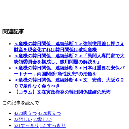
関連記事
＜危機の韓日関係、連続診断１＞強制徴用差し押さえ
財産を現金化すれば韓日関係は破綻危機
＜危機の韓日関係、連続診断２＞「民間人専門家で大
統領委員会を構成し、徴用問題の解決を」
＜危機の韓日関係、連続診断３＞日本は重要な安保パ
ートナー…両国関係“急性疾患”の治癒を
＜危機の韓日関係、連続診断４＞文－安倍、大阪Ｇ２
０で条件なく会うべき
【コラム】文在寅政権発の韓日関係破綻の恐怖
この記事を読んで…
4220
腹立つ
4220
腹立つ
22
悲しい
22
悲しい
521
すっきり
521
すっきり