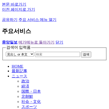
본문 바로가기
이전 페이지로 가기
공유하기
주요 서비스 메뉴 열기
주요서비스
중앙일보
메가메뉴로 돌아가기
닫기
검색어 입력폼
검색
HOME
最新記事
ニュース
政治
経済
国際・日本
北朝鮮
社会・文化
スポーツ