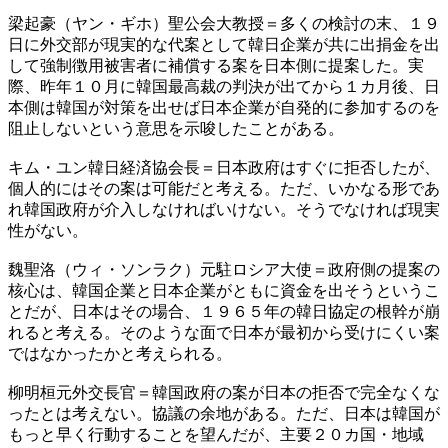
梁起豪（ヤン・ギホ）聖公会大教授＝多くの検討の末、１９
日に外交部が現実的な代案として韓日企業が共に出捐金を出
して強制徴用被害者に補償する案を日本側に提案した。実
際、昨年１０月に韓国最高裁の判決が出てから１カ月後、日
本側は韓国が対策を出せば日本企業が自発的に参加するのを
阻止しないという意思を示唆したことがある。
キム・ユン韓日経済協会長＝日本政府はすぐに拒否したが、
個人的にはその案は可能だと考える。ただ、いかなる形であ
れ韓国政府が介入しなければいけない。そうでなければ現実
性がない。
魏聖洛（ウィ・ソンラク）元駐ロシア大使＝政府側の提案の
核心は、韓国企業と日本企業がともに資金を出そうというこ
とだが、日本はその場合、１９６５年の韓日協定の根幹が崩
れると考える。そのような面で日本が最初から受けにくい案
ではなかったかと考えられる。
柳明桓元外交長官＝韓国政府の案が日本の拒否で完全なくな
ったとは考えない。協議の余地がある。ただ、日本は韓国が
もっと早く行動することを望んだが、主要２０カ国・地域