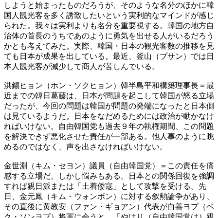
しようと始まったものだろうが、そのような名分のほかに韓
国人観光客を多く誘致したいという実利的なマインドが感じ
られた。我々は実利よりも名分を重要視する。韓国の地方自
治体の首長のうちであのように勇気を出せる人がいるだろう
かとも考えてみた。実際、韓国・日本の観光客数の推移を見
ても日本が成果を出している。最近、釜山（プサン）では日
本人観光客が減少して商人が苦しんでいる。
洪錫ヒョン（ホン・ソクヒョン）韓半島平和構築理事長＝最
近までの韓日葛藤は、日本が問題を起こして韓国が怒る立場
だったが、今回の問題は韓国が問題の発端になったと日本側
は見ているようだ。日本をなだめるためには政治が動かなけ
ればいけない。自由韓国党も過去９年の執権期間、この問題
を解決できず悪化させた責任が一部ある。他人事のように眺
めるのではなく、声を出さなければいけない。
金世淵（キム・セヨン）議員（自由韓国党）＝この責任を痛
感する立場だ。しかし悩みもある。日本との関係回復を強調
すれば親日派または「土着倭寇」として攻撃を受ける。先
日、金元鳳（キム・ウォンボン）に対する叙勲論争があり、
その直後に黄教安（ファン・ギョアン）代表が白善ヨプ（ペ
ク・ソンヨプ）将軍に会うと、「やはり（自由韓国党は）親