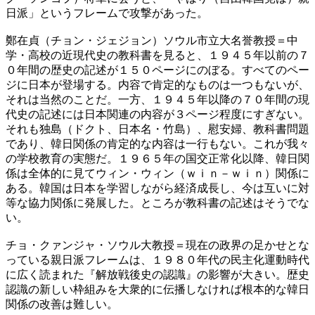
日派」というフレームで攻撃があった。
鄭在貞（チョン・ジェジョン）ソウル市立大名誉教授＝中
学・高校の近現代史の教科書を見ると、１９４５年以前の７
０年間の歴史の記述が１５０ページにのぼる。すべてのペー
ジに日本が登場する。内容で肯定的なものは一つもないが、
それは当然のことだ。一方、１９４５年以降の７０年間の現
代史の記述には日本関連の内容が３ページ程度にすぎない。
それも独島（ドクト、日本名・竹島）、慰安婦、教科書問題
であり、韓日関係の肯定的な内容は一行もない。これが我々
の学校教育の実態だ。１９６５年の国交正常化以降、韓日関
係は全体的に見てウィン・ウィン（ｗｉｎ－ｗｉｎ）関係に
ある。韓国は日本を学習しながら経済成長し、今は互いに対
等な協力関係に発展した。ところが教科書の記述はそうでな
い。
チョ・クァンジャ・ソウル大教授＝現在の政界の足かせとな
っている親日派フレームは、１９８０年代の民主化運動時代
に広く読まれた『解放戦後史の認識』の影響が大きい。歴史
認識の新しい枠組みを大衆的に伝播しなければ根本的な韓日
関係の改善は難しい。