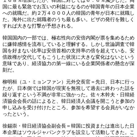
１６８％増加したが、韓国に対しては６．６％減少した。両
国に最も緊急でお互いの利益になるのが韓国青年の日本企業
への就職だ。約２万４０００人の韓国の青年が日本に就職し
た。海外に出た就職者のうち最も多い。ビザの発行を難しく
すれば大きな打撃が予想される。
韓国国内の一部では、極右性向の安倍内閣が票を集めるため
に嫌韓感情を流布していると理解する。しかし世論調査で韓
国を好まない比率は安倍首相の支持率の倍を超えている。安
倍政権が交代してもこうした状況に大きな変化はないという
意味であり、経済協力の第一線にいる企業関係者の懸念が深
刻だ。
柳明桓（ユ・ミョンファン）元外交長官＝先日、日本に行っ
たが、日本側では韓国が現実を無視して過去に終わった話を
繰り返すという不満が非常に強かった。佐々木幹夫・日韓経
済協会会長の話によると、韓日経済人会議を開こうと参加の
申し込みを受け付けたところ、参加を希望する会員がいなか
ったという。
徐錫崇・韓日経済協会副会長＝韓国に投資または進出した日
本企業はソウルジャパンクラブを設立して活動してきた。こ