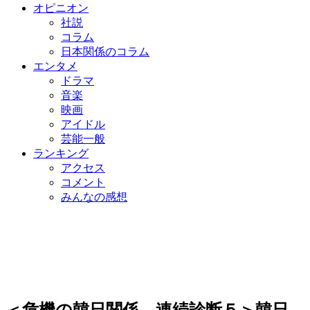
オピニオン
社説
コラム
日本関係のコラム
エンタメ
ドラマ
音楽
映画
アイドル
芸能一般
ランキング
アクセス
コメント
みんなの感想
＜危機の韓日関係、連続診断５＞韓日