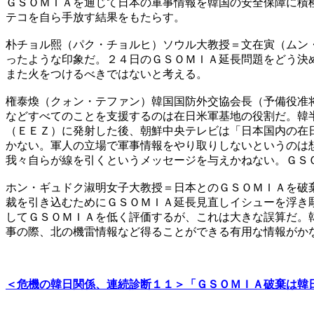
ＧＳＯＭＩＡを通じて日本の軍事情報を韓国の安全保障に積
テコを自ら手放す結果をもたらす。
朴チョル熙（パク・チョルヒ）ソウル大教授＝文在寅（ムン
ったような印象だ。２４日のＧＳＯＭＩＡ延長問題をどう決
また火をつけるべきではないと考える。
権泰煥（クォン・テファン）韓国国防外交協会長（予備役准
などすべてのことを支援するのは在日米軍基地の役割だ。韓
（ＥＥＺ）に発射した後、朝鮮中央テレビは「日本国内の在
かない。軍人の立場で軍事情報をやり取りしないというのは
我々自らが線を引くというメッセージを与えかねない。ＧＳ
ホン・ギュドク淑明女子大教授＝日本とのＧＳＯＭＩＡを破
裁を引き込むためにＧＳＯＭＩＡ延長見直しイシューを浮き
してＧＳＯＭＩＡを低く評価するが、これは大きな誤算だ。
事の際、北の機雷情報など得ることができる有用な情報がか
＜危機の韓日関係、連続診断１１＞「ＧＳＯＭＩＡ破棄は韓