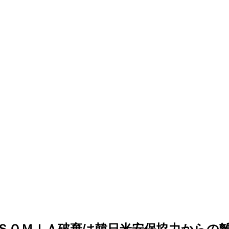
ＳＯＭＩＡ破棄は韓日米安保協力からの