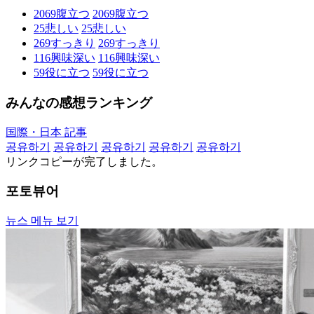
2069
腹立つ
2069
腹立つ
25
悲しい
25
悲しい
269
すっきり
269
すっきり
116
興味深い
116
興味深い
59
役に立つ
59
役に立つ
みんなの感想ランキング
国際・日本 記事
공유하기
공유하기
공유하기
공유하기
공유하기
リンクコピーが完了しました。
포토뷰어
뉴스 메뉴 보기