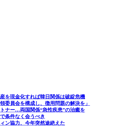
産を現金化すれば韓日関係は破綻危機
領委員会を構成し、徴用問題の解決を」
トナー…両国関係“急性疾患”の治癒を
で条件なく会うべき
ィン協力、今年突然途絶えた