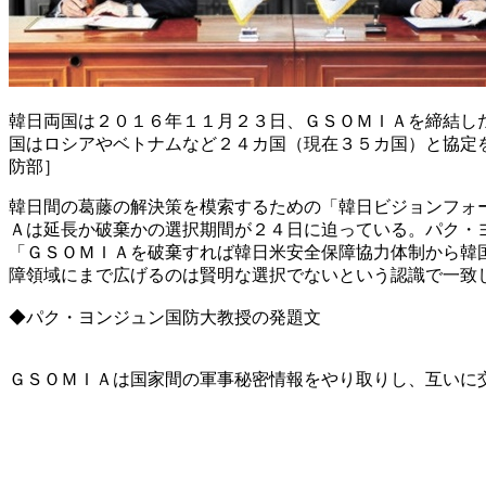
韓日両国は２０１６年１１月２３日、ＧＳＯＭＩＡを締結し
国はロシアやベトナムなど２４カ国（現在３５カ国）と協定
防部］
韓日間の葛藤の解決策を模索するための「韓日ビジョンフォ
Ａは延長か破棄かの選択期間が２４日に迫っている。パク・
「ＧＳＯＭＩＡを破棄すれば韓日米安全保障協力体制から韓
障領域にまで広げるのは賢明な選択でないという認識で一致
◆パク・ヨンジュン国防大教授の発題文
ＧＳＯＭＩＡは国家間の軍事秘密情報をやり取りし、互いに