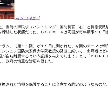
사진 크게보기
た。当時の韓民求（ハン・ミング）国防長官（右）と長嶺安政
を締結した状態だった。ＧＳＯＭＩＡは両国が毎年期限９０日
ーラム」（第１１回）が１９日に開かれた。今回のテーマは韓
ヨンジュン国防大安保大学院教授の発題に続いて、出席者はど
国が自ら離脱するという認識を与えてしまう」とし「ＫＯＲＥ
し、政府の慎重な対応を促した。
交換された情報を保護することに合意する約定のようなものだ