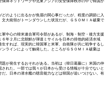
全保障ネットワークや北東アジアの安全保障秩序の中で韓国が
がどのように出るかが焦眉の関心事だったが、程度の調節に入
。文大統領がトーンダウンした状況だが、ＧＳＯＭＩＡ破棄で
上軍中心の韓米連合軍司令部があるが、制海・制空・後方支援
１６年２月に北朝鮮が弾道ミサイルを日本の排他的経済水域
発生すれば、現実的に韓国軍と米軍、自衛隊が共に戦争するし
ソンラインによって触発した。ところがＧＳＯＭＩＡ破棄は
問題が発生するおそれがある。当初は（韓日葛藤に）米国の仲
認された。一部では我々が日本から受ける情報が十分でないと
けだ。日本の潜水艦の聴音能力などは韓国が追いつけない。有