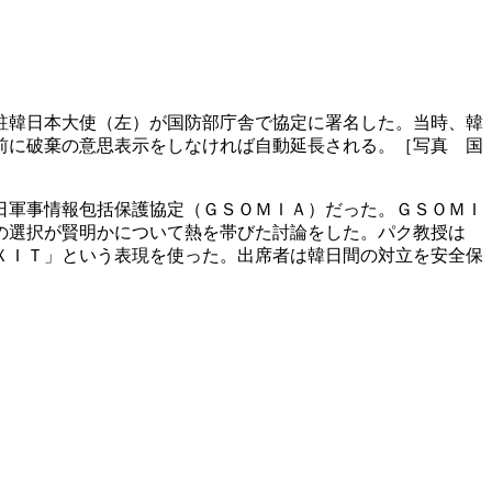
駐韓日本大使（左）が国防部庁舎で協定に署名した。当時、韓
前に破棄の意思表示をしなければ自動延長される。［写真 国
日軍事情報包括保護協定（ＧＳＯＭＩＡ）だった。ＧＳＯＭＩ
の選択が賢明かについて熱を帯びた討論をした。パク教授は
ＸＩＴ」という表現を使った。出席者は韓日間の対立を安全保
。