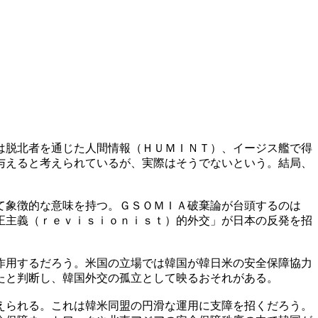
は脱北者を通じた人間情報（ＨＵＭＩＮＴ）、イージス艦で得
与えると考えられているが、実際はそうでないという。結局、
て象徴的な意味を持つ。ＧＳＯＭＩＡ破棄論が台頭するのは
正主義（ｒｅｖｉｓｉｏｎｉｓｔ）的外交」が日本の反発を招
作用するだろう。米国の立場では韓国が韓日米の安全保障協力
たと判断し、韓国外交の孤立として映るおそれがある。
えられる。これは韓米同盟の円滑な運用に支障を招くだろう。