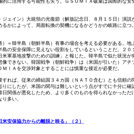
極的に活用する可能性も失う。ＧＳＯＭＩＡ破棄は国際的な安
・ジェイン）大統領の光復節（解放記念日、８月１５日）演説
めるかによって、局面転換の契機になるかどうかの岐路に立つ
将）＝韓半島（朝鮮半島）有事の場合を考える必要がある。地
半島の安全保障に見えない役割をしているということだ。２０
日米軍基地攻撃のための訓練」と報じた。韓半島で似た状況が
想像できない。韓国戦争（朝鮮戦争）は（米国が引いた）アチ
ＯＭＩＡを交渉対象とすることには慎重な接近が必要だ。
棄すれば、従来の締結国３４カ国（ＮＡＴＯ含む）とも信頼の
彫りにしたが、米国の関与は難しいという点がすでに十分に確
韓日関係が悪化したため、より多くのものを得られなかっただ
なり多い。
日米安保協力からの離脱と映る」（２）