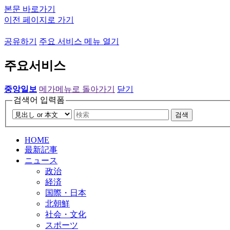
본문 바로가기
이전 페이지로 가기
공유하기
주요 서비스 메뉴 열기
주요서비스
중앙일보
메가메뉴로 돌아가기
닫기
검색어 입력폼
검색
HOME
最新記事
ニュース
政治
経済
国際・日本
北朝鮮
社会・文化
スポーツ