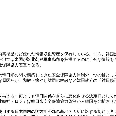
偵察衛星など優れた情報収集資産を保有している。一方、韓国
一部では米国が対北朝鮮軍事動向を把握するのに十分な情報を
全保障協力装置となる。
は韓日米の間で構築してきた安全保障協力体制の一つの軸とし
な原因だが、和解・癒やし財団の解散など韓国政府の「対日修
を与える。何よりも韓日関係をさらに悪化させる決定打として
北朝鮮・ロシアは韓日米安全保障協力体制から韓国を分離させ
使用する日本国内の後方司令部の基地７カ所に対する制約も考