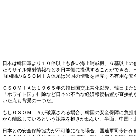
日本は韓国軍より１０倍以上も多い海上哨戒機、６基以上の
たミサイル発射情報などを日本側に提供することができる。
両国間のＧＳＯＭＩＡ体系は米国の情報を補完する有用な安
ＧＳＯＭＩＡは１９６５年の韓日国交正常化以降、韓日また
「ホワイト国」排除など日本の不当な経済報復措置が直接的
いた点も背景の一つだ。
もしＧＳＯＭＩＡが破棄される場合、韓国の安全保障に負担
から離脱しているという認識を抱きかねない。半面、中国・
日本との安全保障協力が不可能になる場合、国連軍司令部が