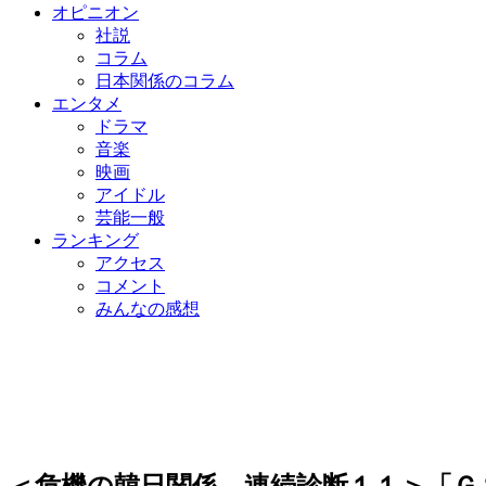
オピニオン
社説
コラム
日本関係のコラム
エンタメ
ドラマ
音楽
映画
アイドル
芸能一般
ランキング
アクセス
コメント
みんなの感想
＜危機の韓日関係、連続診断１１＞「Ｇ