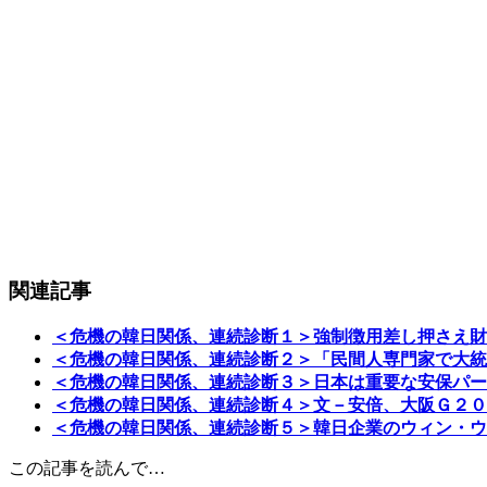
関連記事
＜危機の韓日関係、連続診断１＞強制徴用差し押さえ財
＜危機の韓日関係、連続診断２＞「民間人専門家で大統
＜危機の韓日関係、連続診断３＞日本は重要な安保パー
＜危機の韓日関係、連続診断４＞文－安倍、大阪Ｇ２０
＜危機の韓日関係、連続診断５＞韓日企業のウィン・ウ
この記事を読んで…