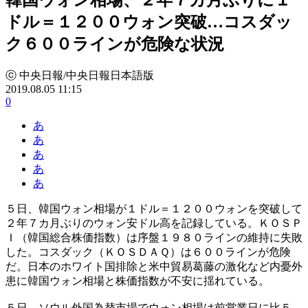
ドル＝１２００ウォン突破…コスダッ
ク６００ラインが危険な状況
ⓒ 中央日報/中央日報日本語版
2019.08.05 11:15
0
あ
あ
あ
あ
あ
５日、韓国ウォン相場が１ドル＝１２００ウォンを突破して
２年７カ月ぶりのウォン安ドル高を記録している。ＫＯＳＰ
Ｉ（韓国総合株価指数）は序盤１９８０ラインの維持に失敗
した。コスダック（ＫＯＳＤＡＱ）は６００ラインが危険
だ。日本のホワイト国排除と米中貿易葛藤の激化など内憂外
患に韓国ウォン相場と株価指数が不安に揺れている。
５日、ソウル外国為替市場でウォン相場は前営業日に比５．