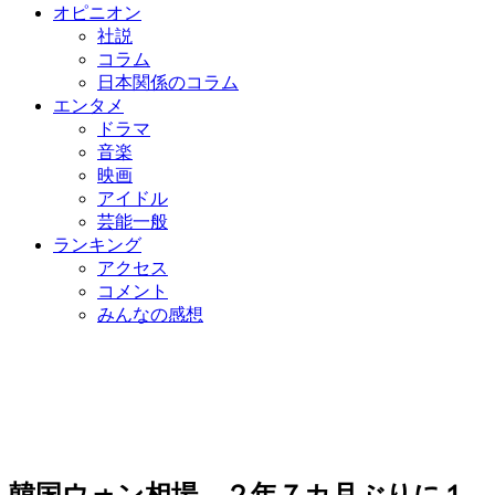
オピニオン
社説
コラム
日本関係のコラム
エンタメ
ドラマ
音楽
映画
アイドル
芸能一般
ランキング
アクセス
コメント
みんなの感想
韓国ウォン相場、２年７カ月ぶりに１