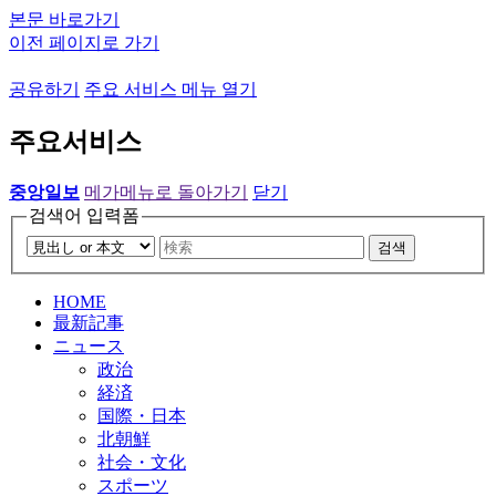
본문 바로가기
이전 페이지로 가기
공유하기
주요 서비스 메뉴 열기
주요서비스
중앙일보
메가메뉴로 돌아가기
닫기
검색어 입력폼
검색
HOME
最新記事
ニュース
政治
経済
国際・日本
北朝鮮
社会・文化
スポーツ