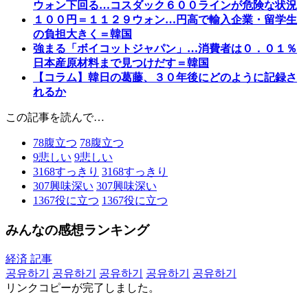
ウォン下回る…コスダック６００ラインが危険な状況
１００円＝１１２９ウォン…円高で輸入企業・留学生
の負担大きく＝韓国
強まる「ボイコットジャパン」…消費者は０．０１％
日本産原材料まで見つけだす＝韓国
【コラム】韓日の葛藤、３０年後にどのように記録さ
れるか
この記事を読んで…
78
腹立つ
78
腹立つ
9
悲しい
9
悲しい
3168
すっきり
3168
すっきり
307
興味深い
307
興味深い
1367
役に立つ
1367
役に立つ
みんなの感想ランキング
経済 記事
공유하기
공유하기
공유하기
공유하기
공유하기
リンクコピーが完了しました。