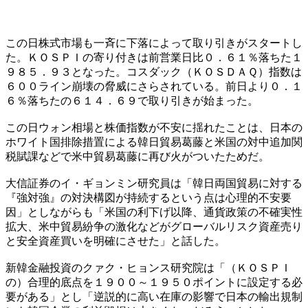
この日株式市場も一斉に下落によって取り引きがスタートし
た。ＫＯＳＰＩの寄り付きは前営業日比０．６１％落ちた１
９８５．９３となった。コスダック（ＫＯＳＤＡＱ）指数は
６００ライン崩壊の脅威にさらされている。前日より０．１
６％落ちたの６１４．６９で取り引きが始まった。
この日ウォン相場と株価指数が不安に揺れたことは、日本の
ホワイト国排除措置による韓日貿易葛藤と米国の対中追加関
税賦課などで米中貿易葛藤に再び火がついたためだ。
大信証券のイ・ギョンミン研究員は「韓日両国貿易に対する
『強対強』の対決構図が持続するという点は心理的不安要
因」としながらも「米国の利下げ以降、通貨政策の不確実性
拡大、米中貿易紛争の激化などがグローバルリスク資産売り
と安全資産買いを明確にさせた」と話した。
新韓金融投資のクァク・ヒョンス研究院は「（ＫＯＳＰＩ
の）合理的底点を１９００～１９５０ポイントに設定する必
要がある」とし「逆説的に高い在庫の影響で日本の輸出規制