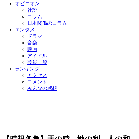
オピニオン
社説
コラム
日本関係のコラム
エンタメ
ドラマ
音楽
映画
アイドル
芸能一般
ランキング
アクセス
コメント
みんなの感想
【時視各角】天の時、地の利、人の和