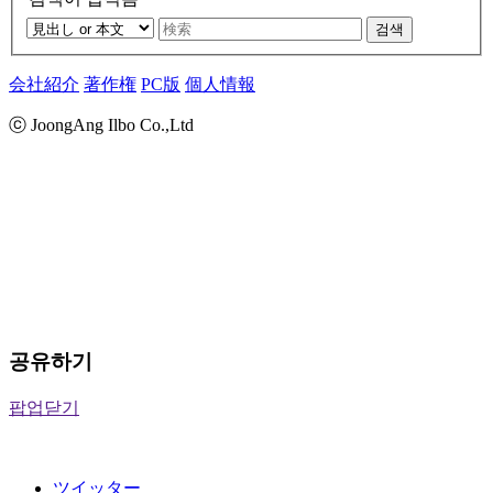
검색
会社紹介
著作権
PC版
個人情報
ⓒ JoongAng Ilbo Co.,Ltd
공유하기
팝업닫기
ツイッター