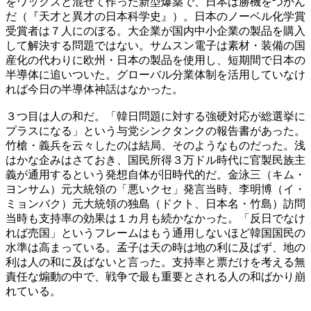
をワックスと混ぜて作った新型爆薬で、日本は勝機をつかん
だ（『天才と異才の日本科学史』）。日本のノーベル化学賞
受賞者は７人にのぼる。大企業が国内中小企業の製品を購入
して解決する問題ではない。サムスン電子は素材・装備の国
産化の代わりに欧州・日本の製品を使用し、短期間で日本の
半導体に追いついた。グローバル分業体制を活用していなけ
れば今日の半導体神話はなかった。
３つ目は人の和だ。「韓日問題に対する強硬対応が総選挙に
プラスになる」という与党シンクタンクの報告書があった。
竹槍・義兵を云々したのは結局、そのようなものだった。浅
はかな企みはさておき、国民所得３万ドル時代に官製民族主
義が通用するという発想自体が旧時代的だ。金泳三（キム・
ヨンサム）元大統領の「悪いクセ」発言当時、李明博（イ・
ミョンバク）元大統領の独島（ドクト、日本名・竹島）訪問
当時も支持率の効果は１カ月も続かなかった。「反日でなけ
れば売国」というフレームはもう通用しないほど韓国国民の
水準は高まっている。孟子は天の時は地の利に及ばず、地の
利は人の和に及ばないと言った。支持率と票だけを考える無
責任な煽動の中で、戦争で最も重要とされる人の和ばかり崩
れている。