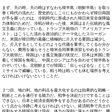
まず、天の時。天の時はすなわち韓半島（朝鮮半島）を取り
巻く時代の流れだ。歴史的なしこりにもかかわらず韓日両国
が手を握ったのは、冷戦時代に形成された韓日米安全保障協
力体制のためだ。冷戦が終わった後、米国はまた伝統的な孤
立主義に向かっている。トランプ大統領の「アメリカファー
スト」はこうした流れを政治的にテーマ化したスローガン
だ。米国が韓日間の葛藤に積極的に介入する要因は減少し
た。介入するとしてもどのような代価を要求してくるか分か
らない。費用を減らそうと韓米合同軍事演習もやめるトラン
プ大統領だ。韓国はいま孤立無援の状況だ。日本は米国に密
着して韓国を無視し、中国とロシアは力を合わせて韓半島を
のぞいている。北朝鮮までが韓国に「出しゃばるな」として
ミサイルで威嚇している。戦う時は戦っても休む場所を考え
なければいけないということだ。
２つ目、地の利。地の利点を最大化するのは効果的な戦略・
戦術とこれを遂行する能力だ。戦争を決起だけですることは
できない。日本と経済全面戦争をする力があるのかどうかと
いう点から冷静に考えなければいけない。経済戦争で兵士の
役割をする韓国企業は現在、体力が深刻に落ちた状態だ。幾