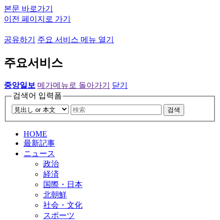
본문 바로가기
이전 페이지로 가기
공유하기
주요 서비스 메뉴 열기
주요서비스
중앙일보
메가메뉴로 돌아가기
닫기
검색어 입력폼
검색
HOME
最新記事
ニュース
政治
経済
国際・日本
北朝鮮
社会・文化
スポーツ