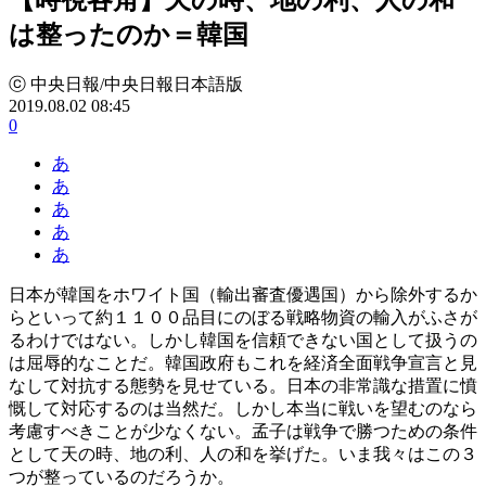
は整ったのか＝韓国
ⓒ 中央日報/中央日報日本語版
2019.08.02 08:45
0
あ
あ
あ
あ
あ
日本が韓国をホワイト国（輸出審査優遇国）から除外するか
らといって約１１００品目にのぼる戦略物資の輸入がふさが
るわけではない。しかし韓国を信頼できない国として扱うの
は屈辱的なことだ。韓国政府もこれを経済全面戦争宣言と見
なして対抗する態勢を見せている。日本の非常識な措置に憤
慨して対応するのは当然だ。しかし本当に戦いを望むのなら
考慮すべきことが少なくない。孟子は戦争で勝つための条件
として天の時、地の利、人の和を挙げた。いま我々はこの３
つが整っているのだろうか。