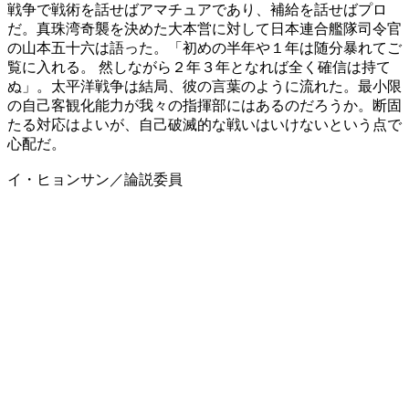
戦争で戦術を話せばアマチュアであり、補給を話せばプロ
だ。真珠湾奇襲を決めた大本営に対して日本連合艦隊司令官
の山本五十六は語った。「初めの半年や１年は随分暴れてご
覧に入れる。 然しながら２年３年となれば全く確信は持て
ぬ」。太平洋戦争は結局、彼の言葉のように流れた。最小限
の自己客観化能力が我々の指揮部にはあるのだろうか。断固
たる対応はよいが、自己破滅的な戦いはいけないという点で
心配だ。
イ・ヒョンサン／論説委員