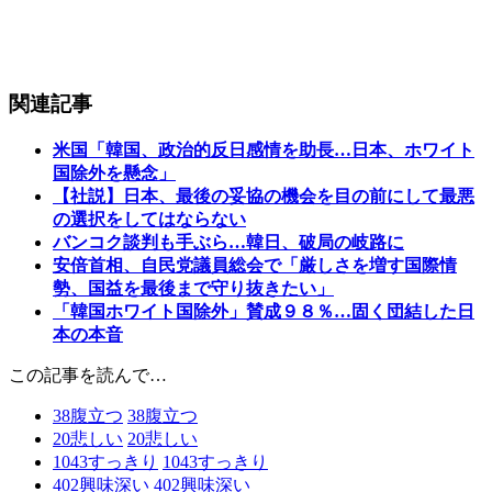
関連記事
米国「韓国、政治的反日感情を助長…日本、ホワイト
国除外を懸念」
【社説】日本、最後の妥協の機会を目の前にして最悪
の選択をしてはならない
バンコク談判も手ぶら…韓日、破局の岐路に
安倍首相、自民党議員総会で「厳しさを増す国際情
勢、国益を最後まで守り抜きたい」
「韓国ホワイト国除外」賛成９８％…固く団結した日
本の本音
この記事を読んで…
38
腹立つ
38
腹立つ
20
悲しい
20
悲しい
1043
すっきり
1043
すっきり
402
興味深い
402
興味深い