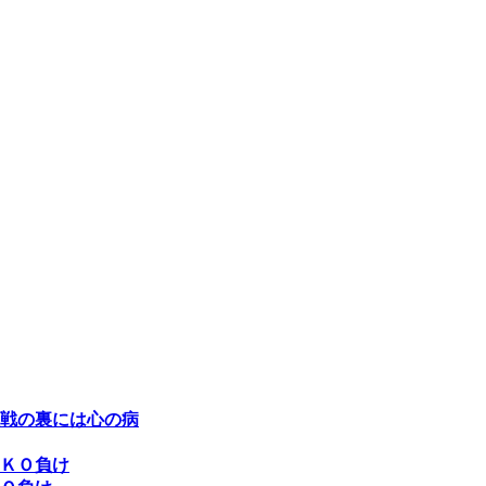
戦の裏には心の病
ＫＯ負け