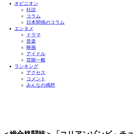
オピニオン
社説
コラム
日本関係のコラム
エンタメ
ドラマ
音楽
映画
アイドル
芸能一般
ランキング
アクセス
コメント
みんなの感想
＜総合格闘技＞「コリアンゾンビ」チ