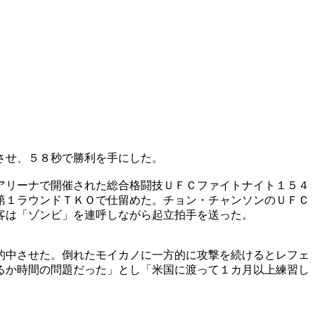
させ、５８秒で勝利を手にした。
アリーナで開催された総合格闘技ＵＦＣファイトナイト１５４
第１ラウンドＴＫＯで仕留めた。チョン・チャンソンのＵＦＣ
客は「ゾンビ」を連呼しながら起立拍手を送った。
的中させた。倒れたモイカノに一方的に攻撃を続けるとレフェ
るか時間の問題だった」とし「米国に渡って１カ月以上練習し