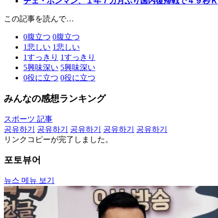
チェ・ホンマン、１年７カ月ぶり国内復帰戦で４９秒Ｋ
この記事を読んで…
0
腹立つ
0
腹立つ
1
悲しい
1
悲しい
1
すっきり
1
すっきり
5
興味深い
5
興味深い
0
役に立つ
0
役に立つ
みんなの感想ランキング
スポーツ 記事
공유하기
공유하기
공유하기
공유하기
공유하기
リンクコピーが完了しました。
포토뷰어
뉴스 메뉴 보기