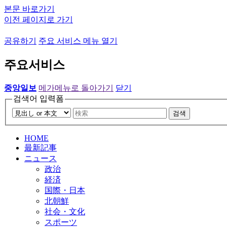
본문 바로가기
이전 페이지로 가기
공유하기
주요 서비스 메뉴 열기
주요서비스
중앙일보
메가메뉴로 돌아가기
닫기
검색어 입력폼
검색
HOME
最新記事
ニュース
政治
経済
国際・日本
北朝鮮
社会・文化
スポーツ