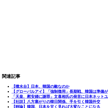
関連記事
【噴水台】日本、韓国の敵なのか
【グローバルアイ】「強制徴用」長期戦、韓国は準備が
「天皇、慰安婦に謝罪」文喜相氏の発言に日本ネットユ
【社説】八方塞がりの韓日関係、手を引く韓国外交
【時論】韓国、日本を甘く見れば大変なことになる