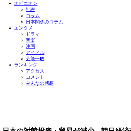
オピニオン
社説
コラム
日本関係のコラム
エンタメ
ドラマ
音楽
映画
アイドル
芸能一般
ランキング
アクセス
コメント
みんなの感想
日本の対韓投資・貿易が減少…韓日経済