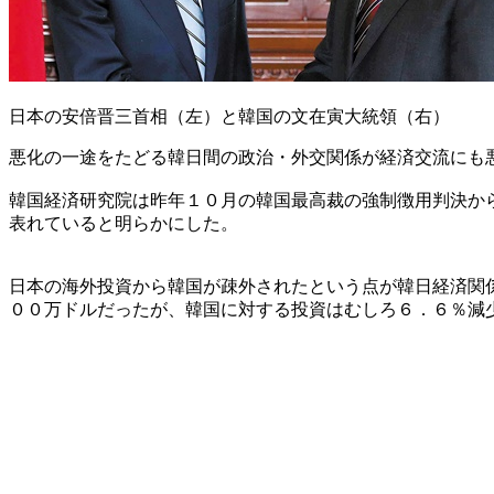
日本の安倍晋三首相（左）と韓国の文在寅大統領（右）
悪化の一途をたどる韓日間の政治・外交関係が経済交流にも
韓国経済研究院は昨年１０月の韓国最高裁の強制徴用判決か
表れていると明らかにした。
日本の海外投資から韓国が疎外されたという点が韓日経済関
００万ドルだったが、韓国に対する投資はむしろ６．６％減