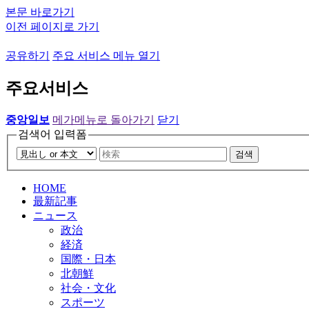
본문 바로가기
이전 페이지로 가기
공유하기
주요 서비스 메뉴 열기
주요서비스
중앙일보
메가메뉴로 돌아가기
닫기
검색어 입력폼
검색
HOME
最新記事
ニュース
政治
経済
国際・日本
北朝鮮
社会・文化
スポーツ