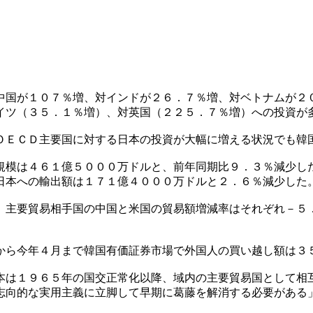
中国が１０７％増、対インドが２６．７％増、対ベトナムが２
イツ（３５．１％増）、対英国（２２５．７％増）への投資が
ＯＥＣＤ主要国に対する日本の投資が大幅に増える状況でも韓
規模は４６１億５０００万ドルと、前年同期比９．３％減少し
日本への輸出額は１７１億４０００万ドルと２．６％減少した
、主要貿易相手国の中国と米国の貿易額増減率はそれぞれ－５
から今年４月まで韓国有価証券市場で外国人の買い越し額は３
本は１９６５年の国交正常化以降、域内の主要貿易国として相
志向的な実用主義に立脚して早期に葛藤を解消する必要がある