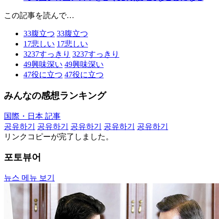
この記事を読んで…
33
腹立つ
33
腹立つ
17
悲しい
17
悲しい
3237
すっきり
3237
すっきり
49
興味深い
49
興味深い
47
役に立つ
47
役に立つ
みんなの感想ランキング
国際・日本 記事
공유하기
공유하기
공유하기
공유하기
공유하기
リンクコピーが完了しました。
포토뷰어
뉴스 메뉴 보기