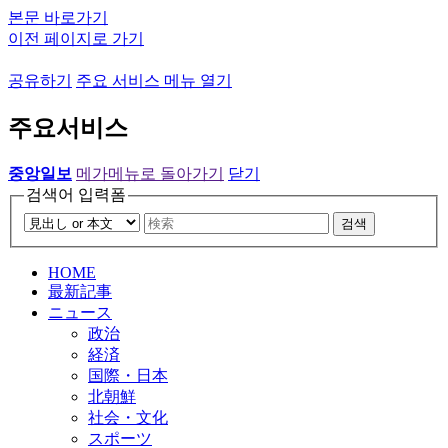
본문 바로가기
이전 페이지로 가기
공유하기
주요 서비스 메뉴 열기
주요서비스
중앙일보
메가메뉴로 돌아가기
닫기
검색어 입력폼
검색
HOME
最新記事
ニュース
政治
経済
国際・日本
北朝鮮
社会・文化
スポーツ