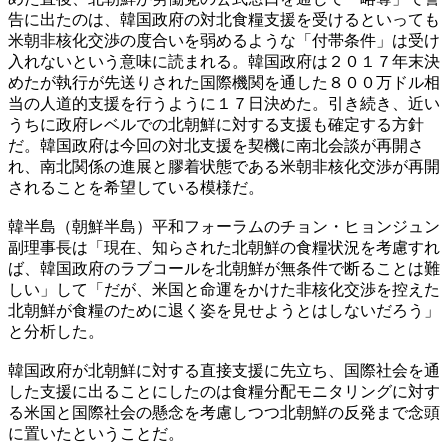
告に出たのは、韓国政府の対北食糧支援を受けるといっても
米朝非核化交渉の度合いを弱めるような「付帯条件」は受け
入れないという意味に読まれる。韓国政府は２０１７年末決
めたが執行が先送りされた国際機関を通した８００万ドル相
当の人道的支援を行うように１７日決めた。引き続き、近い
うちに政府レベルでの北朝鮮に対する支援も確定する方針
だ。韓国政府は今回の対北支援を契機に南北会談が再開さ
れ、南北関係の進展と膠着状態である米朝非核化交渉が再開
されることを希望している模様だ。
韓半島（朝鮮半島）平和フォーラムのチョン・ヒョンジュン
副理事長は「現在、知らされた北朝鮮の食糧状況を考慮すれ
ば、韓国政府のラブコールを北朝鮮が無条件で断ることは難
しい」して「だが、米国と命運をかけた非核化交渉を控えた
北朝鮮が食糧のために退く姿を見せようとはしないだろう」
と分析した。
韓国政府が北朝鮮に対する直接支援に先立ち、国際社会を通
した支援に出ることにしたのは食糧分配モニタリングに対す
る米国と国際社会の懸念を考慮しつつ北朝鮮の反発まで念頭
に置いたということだ。