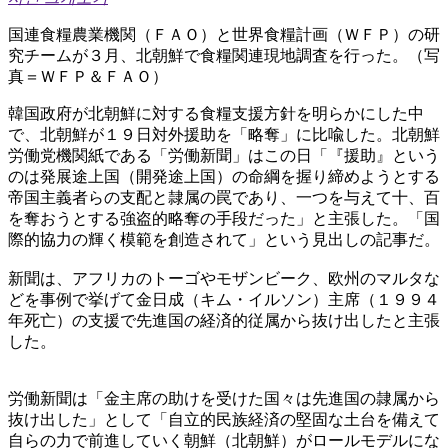
国連食糧農業機関（ＦＡＯ）と世界食糧計画（ＷＦＰ）の研
究チームが３月、北朝鮮で食糧関連現地調査を行った。（写
真＝ＷＦＰ＆ＦＡＯ）
韓国政府が北朝鮮に対する食糧支援方針を明らかにした中
で、北朝鮮が１９日対外援助を「略奪」に比喩した。北朝鮮
労働党機関紙である「労働新聞」はこの日「『援助』という
のは発展途上国（開発途上国）の命綱を握り締めようとする
帝国主義者らの支配と隷属の罠であり、一つを与えて十、百
を奪おうとする強盗的略奪の手段だった」と主張した。「国
際的協力の輝く模範を創造されて」という見出しの記事だ。
新聞は、アフリカのトーゴやモザンビーク、欧州のマルタな
どを事例で挙げて金日成（キム・イルソン）主席（１９９４
年死亡）の支援で先進国の経済的従属から抜け出したと主張
した。
労働新聞は「金主席の助けを受けた国々は先進国の隷属から
抜け出した」として「自立的民族経済の堅固な土台を備えて
自らの力で前進していく朝鮮（北朝鮮）がロールモデルにな