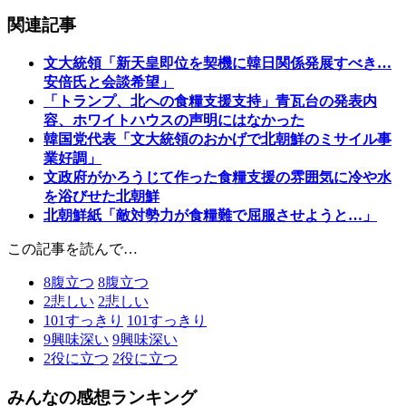
関連記事
文大統領「新天皇即位を契機に韓日関係発展すべき…
安倍氏と会談希望」
「トランプ、北への食糧支援支持」青瓦台の発表内
容、ホワイトハウスの声明にはなかった
韓国党代表「文大統領のおかげで北朝鮮のミサイル事
業好調」
文政府がかろうじて作った食糧支援の雰囲気に冷や水
を浴びせた北朝鮮
北朝鮮紙「敵対勢力が食糧難で屈服させようと…」
この記事を読んで…
8
腹立つ
8
腹立つ
2
悲しい
2
悲しい
101
すっきり
101
すっきり
9
興味深い
9
興味深い
2
役に立つ
2
役に立つ
みんなの感想ランキング