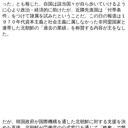
った」とも報じた。自国は該当国々が自ら歩いていけるよう
に心より政治・経済的に助けたが、近隣先進国は「付帯条
件」をつけて隷属を試みたということだ。この日の報道は１
９７０年代資本主義と社会主義に属しなかった非同盟国家と
連帯した北朝鮮の「過去の業績」を称賛する内容が主をなし
た。
だが、韓国政府が国際機構を通した北朝鮮に対する支援を決
めた直後、北朝鮮が労働党の公式窓口を通じて「略奪」で警